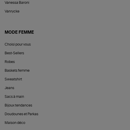
Vanessa Baroni
Vanrycke
MODE FEMME
Choisi pour vous
Best-Sellers
Robes
Baskets femme
Sweatshirt
Jeans
Sacs à main
Bijoux tendances
Doudounes et Parkas
Maison déco