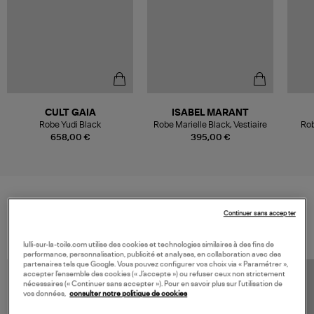
CULT GAIA
ISABEL MARANT
Robe Yudi Black
Robe Marielle Black, Vestiaire
Rob
658,00 €
395,00 €
Continuer sans accepter
VOS DERNIERS PRODUITS VUS
lulli-sur-la-toile.com utilise des cookies et technologies similaires à des fins de
performance, personnalisation, publicité et analyses, en collaboration avec des
partenaires tels que Google. Vous pouvez configurer vos choix via « Paramétrer »,
accepter l’ensemble des cookies (« J’accepte ») ou refuser ceux non strictement
nécessaires (« Continuer sans accepter »). Pour en savoir plus sur l’utilisation de
vos données,
consulter notre politique de cookies