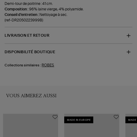
Demi-tour de poitrine : 41 cm.
Composition :
96% laine vierge, 4% polyamide.
Conseil d'entretien :
Nettoyage à sec.
(ref-DR2050223999B)
LIVRAISON ET RETOUR
DISPONIBILITÉ BOUTIQUE
ROBES
Collections similaires :
VOUS AIMEREZ AUSSI
MADE IN EUROPE
MADE 