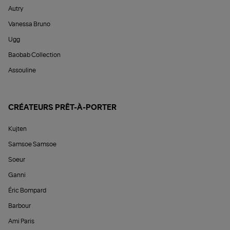
Autry
Vanessa Bruno
Ugg
Baobab Collection
Assouline
CRÉATEURS PRÊT-À-PORTER
Kujten
Samsoe Samsoe
Soeur
Ganni
Éric Bompard
Barbour
Ami Paris