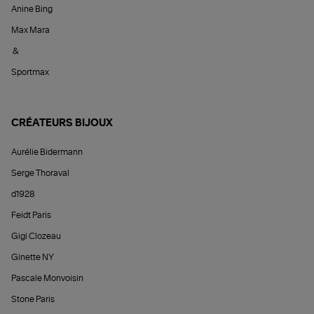
Anine Bing
Max Mara
&
Sportmax
CRÉATEURS BIJOUX
Aurélie Bidermann
Serge Thoraval
d1928
Feidt Paris
Gigi Clozeau
Ginette NY
Pascale Monvoisin
Stone Paris