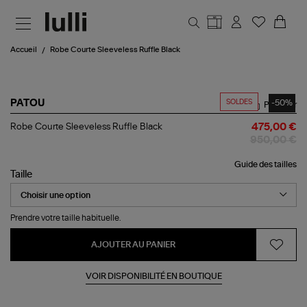
Aller au contenu principal
Accueil
Robe Courte Sleeveless Ruffle Black
SOLDES
-50%
PATOU
Partager
Robe
Robe Courte Sleeveless Ruffle Black
475,00 €
Courte
950,00 €
Sleeveless
Ruffle
Guide des tailles
Black
Taille
Prendre votre taille habituelle.
AJOUTER AU PANIER
VOIR DISPONIBILITÉ EN BOUTIQUE