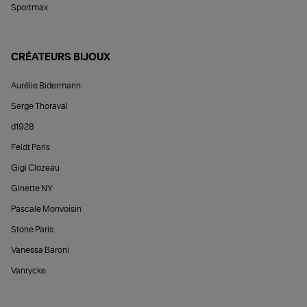
Sportmax
CRÉATEURS BIJOUX
Aurélie Bidermann
Serge Thoraval
d1928
Feidt Paris
Gigi Clozeau
Ginette NY
Pascale Monvoisin
Stone Paris
Vanessa Baroni
Vanrycke