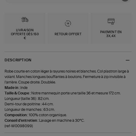
LIVRAISON
PAIEMENT EN
OFFERTE DÈS 150
RETOUR OFFERT
3X,4X
€
DESCRIPTION
Robe courte en coton léger à rayures noires et blanches. Col plastron large à
volant. Manches longues bouffantes à boutons. Fermeture à zip invisible à
l'arrière. Coupe droite. Doublée.
Made in :
Inde
Taille & Coupe :
Notre mannequin porte une taille 36 et mesure 172 cm.
Longueur (taille 36) : 82 cm.
Demi-tour de poitrine : 44 cm.
Longueur de manches : 63 cm.
Composition :
100% coton organique.
Conseil d'entretien :
Lavage en machine à 30°C.
(ref-W0098099)