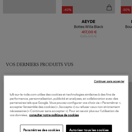
-40%
-50%
AEYDE
Bottes Willa Black
Bouc
417,00 €
695,00 €
VOS DERNIERS PRODUITS VUS
Continuer sans accepter
lulli-sur-la-toile.com utilise des cookies et technologies similaires à des fins de
performance, personnalisation, publicité et analyses, en collaboration avec des
partenaires tels que Google. Vous pouvez configurer vos choix via « Paramétrer »,
accepter l’ensemble des cookies (« J’accepte ») ou refuser ceux non strictement
nécessaires (« Continuer sans accepter »). Pour en savoir plus sur l’utilisation de
vos données,
consulter notre politique de cookies
Paramètres des cookies
Autoriser tous les cookies