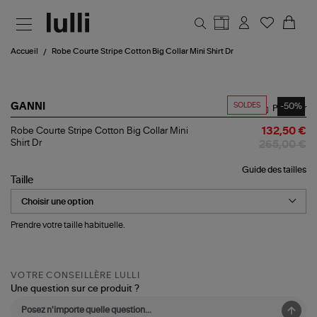
Aller au contenu principal
Accueil
Robe Courte Stripe Cotton Big Collar Mini Shirt Dr
SOLDES
-50%
GANNI
Partager
Robe
Robe Courte Stripe Cotton Big Collar Mini
132,50 €
Courte
Shirt Dr
265,00 €
Stripe
Cotton
Guide des tailles
Big
Taille
Collar
Mini
Shirt
Dr
Prendre votre taille habituelle.
VOTRE CONSEILLÈRE LULLI
Une question sur ce produit ?