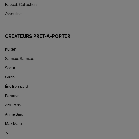
Baobab Collection
Assouline
CRÉATEURS PRÊT-À-PORTER
Kujten
Samsoe Samsoe
Soeur
Ganni
Éric Bompard
Barbour
Ami Paris
Anine Bing
Max Mara
&