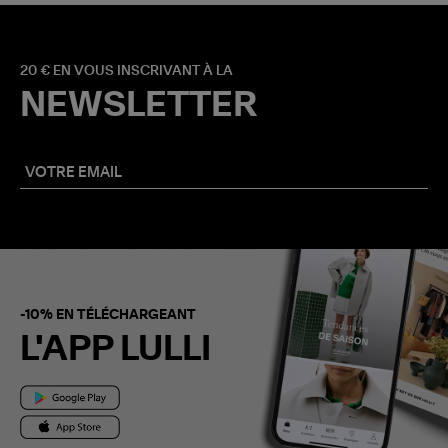
20 € EN VOUS INSCRIVANT À LA
NEWSLETTER
-10% EN TÉLÉCHARGEANT
L'APP LULLI