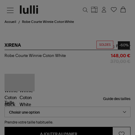
Aller au contenu principal
Accueil
Robe Courte Winnie Coton White
SOLDES
-60%
XIRENA
Partager
Robe
Robe Courte Winnie Coton White
148,00 €
Courte
370,00 €
Winnie
Coton
White
Guide des tailles
Taille
Prendre votre taille habituelle.
AJOUTER AU PANIER