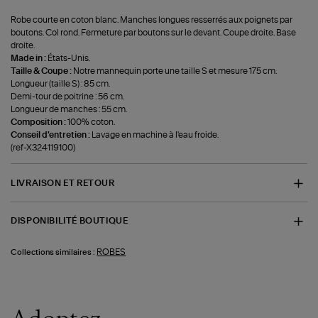
Robe courte en coton blanc. Manches longues resserrés aux poignets par
boutons. Col rond. Fermeture par boutons sur le devant. Coupe droite. Base
droite.
Made in :
États-Unis.
Taille & Coupe :
Notre mannequin porte une taille S et mesure 175 cm.
Longueur (taille S) : 85 cm.
Demi-tour de poitrine : 56 cm.
Longueur de manches : 55 cm.
Composition :
100% coton.
Conseil d'entretien :
Lavage en machine à l'eau froide.
(ref-X324119100)
LIVRAISON ET RETOUR
DISPONIBILITÉ BOUTIQUE
ROBES
Collections similaires :