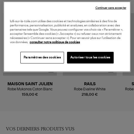
Continuer sans accepter
lulli-sur-la-toile.com utilise des cookies et technologies similaires à des fins de
performance, personnalisation, publicité et analyses, en collaboration avec des
partenaires tels que Google. Vous pouvez configurer vos choix via « Paramétrer »,
accepter l’ensemble des cookies (« J’accepte ») ou refuser ceux non strictement
nécessaires (« Continuer sans accepter »). Pour en savoir plus sur l’utilisation de
vos données,
consulter notre politique de cookies
Paramètres des cookies
Autoriser tous les cookies
MAISON SAINT JULIEN
RAILS
Robe Mykonos Coton Blanc
Robe Evaline White
Robe
159,00 €
218,00 €
VOS DERNIERS PRODUITS VUS