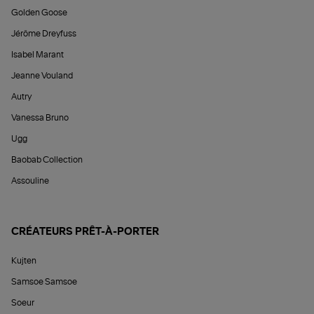
Golden Goose
Jérôme Dreyfuss
Isabel Marant
Jeanne Vouland
Autry
Vanessa Bruno
Ugg
Baobab Collection
Assouline
CRÉATEURS PRÊT-À-PORTER
Kujten
Samsoe Samsoe
Soeur