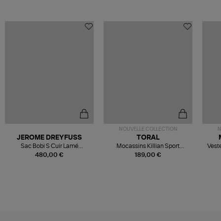
NOUVELLE COLLECTION
N
JEROME DREYFUSS
TORAL
Sac Bobi S Cuir Lamé
Mocassins Killian Sport
Veste
Champagne
Mousse
480,00 €
189,00 €