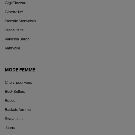
Gigi Clozeau
Ginette NY
Pascale Monvoisin
Stone Paris
Vanessa Baroni
Vanrycke
MODE FEMME
Choisi pour vous
Best-Sellers
Robes
Baskets femme
Sweatshirt
Jeans