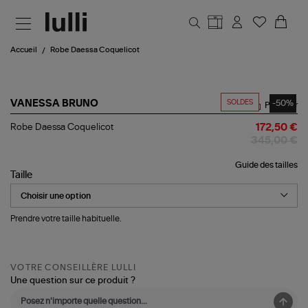
Aller au contenu principal
Accueil
Robe Daessa Coquelicot
SOLDES
-50%
VANESSA BRUNO
Partager
Robe
Robe Daessa Coquelicot
172,50 €
Daessa
345,00 €
Coquelicot
Guide des tailles
Taille
Prendre votre taille habituelle.
VOTRE CONSEILLÈRE LULLI
Une question sur ce produit ?