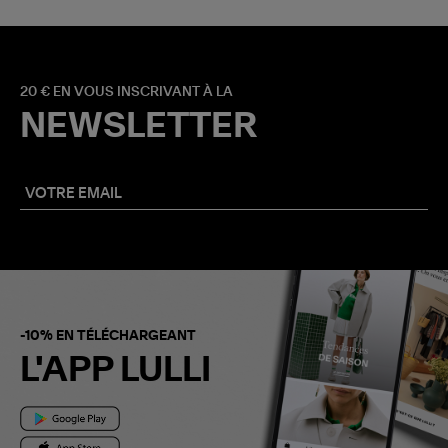
20 € EN VOUS INSCRIVANT À LA
NEWSLETTER
-10% EN TÉLÉCHARGEANT
L'APP LULLI