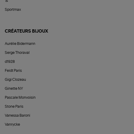
&
Sportmax
CRÉATEURS BIJOUX
Aurélie Bidermann
Serge Thoraval
d1928
Feidt Paris
Gigi Clozeau
Ginette NY
Pascale Monvoisin
Stone Paris
Vanessa Baroni
Vanrycke