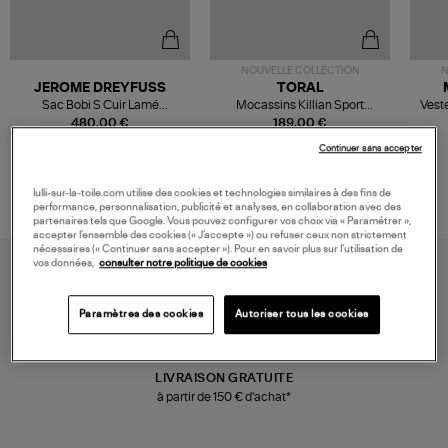
NOUVELLE COLLECTION
N
JEROME DREYFUSS
TORAL
Sac Bobi S Cuir Lamé
Mocassins Killian Sport
Veste
Champagne
Mousse
480,00 €
189,00 €
Continuer sans accepter
lulli-sur-la-toile.com utilise des cookies et technologies similaires à des fins de
performance, personnalisation, publicité et analyses, en collaboration avec des
partenaires tels que Google. Vous pouvez configurer vos choix via « Paramétrer »,
accepter l’ensemble des cookies (« J’accepte ») ou refuser ceux non strictement
nécessaires (« Continuer sans accepter »). Pour en savoir plus sur l’utilisation de
vos données,
consulter notre politique de cookies
Paramètres des cookies
Autoriser tous les cookies
LIVRAISON GRATUITE
à partir de 150 € d'achat*