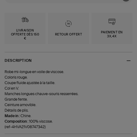
LIVRAISON
PAIEMENT EN
OFFERTE DÈS 150
RETOUR OFFERT
3X,4X
€
DESCRIPTION
Robe mi-longue en voile de viscose.
Coloris rouge.
Coupe fluide ajustée à la taille.
Col en V.
Manches longues chauve-souris resserrées.
Grande fente.
Ceinture amovible.
Détails de plis.
Made in :
Chine.
Composition :
100% viscose.
(ref-4HVA21V08747342)