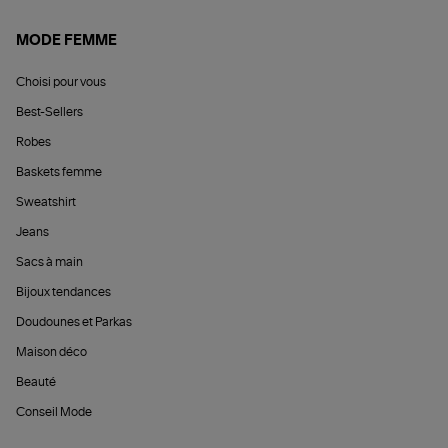
MODE FEMME
Choisi pour vous
Best-Sellers
Robes
Baskets femme
Sweatshirt
Jeans
Sacs à main
Bijoux tendances
Doudounes et Parkas
Maison déco
Beauté
Conseil Mode