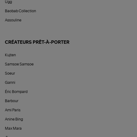
Ugg
Baobab Collection
Assouline
CRÉATEURS PRÊT-À-PORTER
Kujten
Samsoe Samsoe
Soeur
Ganni
Éric Bompard
Barbour
Ami Paris
Anine Bing
Max Mara