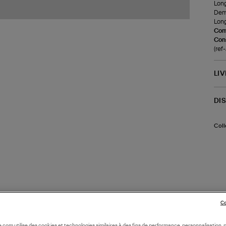
Long
Demi
Long
Com
Cons
(re
LI
DI
Coll
Co
oile.com utilise des cookies et technologies similaires à des fins de performance, personnalisation, p