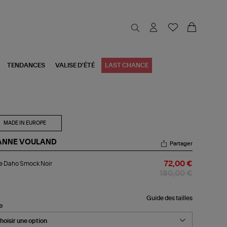
TENDANCES
VALISE D'ÉTÉ
LAST CHANCE
MADE IN EUROPE
ANNE VOULAND
Partager
be
e Daho Smock Noir
72,00 €
ho
ock
180,00 €
r
Guide des tailles
le