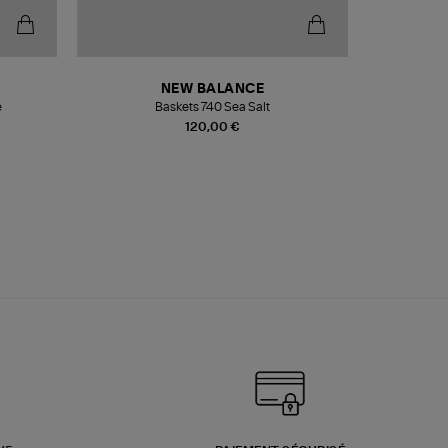
NEW BALANCE
e
Baskets 740 Sea Salt
Veste
120,00 €