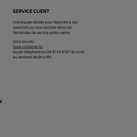
SERVICE CLIENT
Une équipe dédiée pour répondre à vos
questions ou vous assister dans vos
demandes de service après-vente.
Vous pouvez
nous contacter ici
ou par téléphone au 04 91 44 61 67 du lundi
au vendredi de 9h à 18h.
N