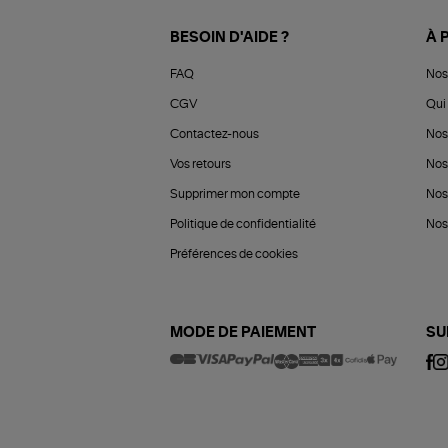
BESOIN D'AIDE ?
À 
FAQ
Nos
CGV
Qui 
Contactez-nous
Nos
Vos retours
Nos
Supprimer mon compte
Nos
Politique de confidentialité
Nos 
Préférences de cookies
MODE DE PAIEMENT
SU