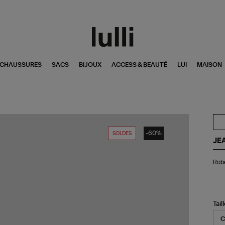
CHAUSSURES
SACS
BIJOUX
ACCESS & BEAUTÉ
LUI
MAISON
-60%
SOLDES
JE
Ro
Rob
Da
Sm
Noi
Tail