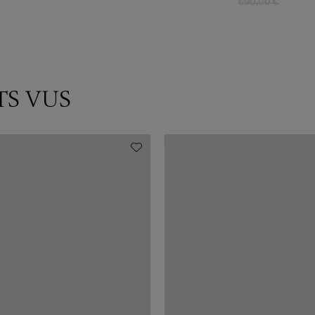
690,00 €
TS VUS