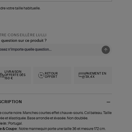
dre votre taille habituelle.
RE CONSEILLÈRE LULLI
 question sur ce produit ?
LIVRAISON
RETOUR
PAIEMENT EN
OFFERTE DÈS
OFFERT
3X,4X
150 €
SCRIPTION
 courte noire. Manches courtes effet chauve-souris. Col bateau. Taille
rée et élastiquée. Base arrondie et évasée. Non doublée.
 in :
Portugal.
le & Coupe :
Notre mannequin porte une taille 36 et mesure 172 cm.