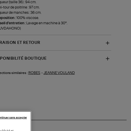
ueur (taille 36) : 94 cm.
-tour de poitrine : 97 cm.
ueur de manches : 36 cm.
position :
100% viscose.
eil d'entretien :
Lavage en machine à 30°.
f-JVDAHONO)
VRAISON ET RETOUR
SPONIBILITÉ BOUTIQUE
ROBES
-
JEANNE VOULAND
ections similaires :
ntinuer sans accepter
ublicité et