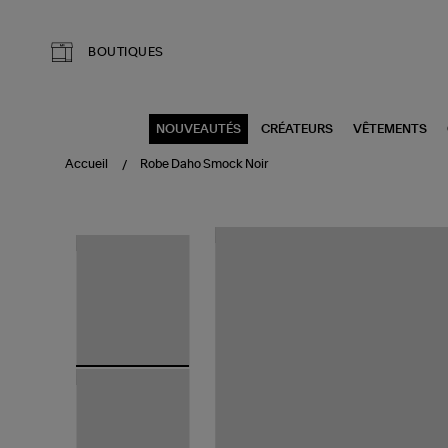
Aller au contenu principal
BOUTIQUES
NOUVEAUTÉS
CRÉATEURS
VÊTEMENTS
Accueil
Robe Daho Smock Noir