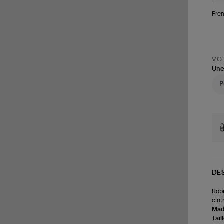
Pren
VOT
Une
DE
Robe
cint
Made
Tail