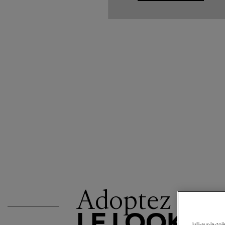
Adoptez
LE LOOK
lulli-sur-la-t