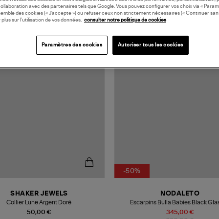
collaboration avec des partenaires tels que Google. Vous pouvez configurer vos choix via « Param
semble des cookies (« J’accepte ») ou refuser ceux non strictement nécessaires (« Continuer san
 plus sur l’utilisation de vos données,
consulter notre politique de cookies
N FRANCE
MADE IN EUROPE
Paramètres des cookies
Autoriser tous les cookies
-50%
SHAKER JEWELS
NODALETO
Collier Lune Argent Doré
Escarpins Bulla Babies Black Gla
50,00 €
345,00 €