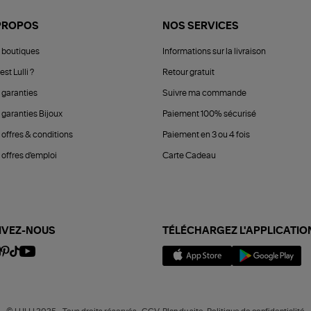
PROPOS
NOS SERVICES
 boutiques
Informations sur la livraison
est Lulli ?
Retour gratuit
 garanties
Suivre ma commande
 garanties Bijoux
Paiement 100% sécurisé
 offres & conditions
Paiement en 3 ou 4 fois
offres d'emploi
Carte Cadeau
IVEZ-NOUS
TÉLÉCHARGEZ L'APPLICATIO