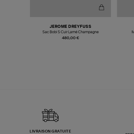
N
JEROME DREYFUSS
te
Sac Bobi S Cuir Lamé Champagne
M
480,00 €
LIVRAISON GRATUITE