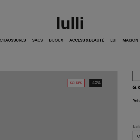
CHAUSSURES
SACS
BIJOUX
ACCESS & BEAUTÉ
LUI
MAISON
-40%
SOLDES
G.
Ro
Rob
Da
Wo
Or
Tail