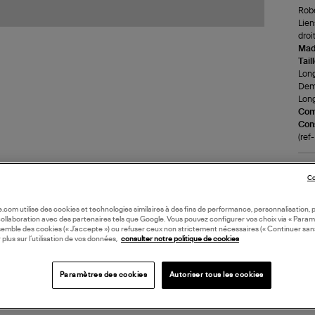
Robe
Lien
droit
Made
Tail
Long
Demi
Long
Com
Cons
(re
LI
Co
DI
oile.com utilise des cookies et technologies similaires à des fins de performance, personnalisation, p
collaboration avec des partenaires tels que Google. Vous pouvez configurer vos choix via « Param
semble des cookies (« J’accepte ») ou refuser ceux non strictement nécessaires (« Continuer san
 plus sur l’utilisation de vos données,
consulter notre politique de cookies
Coll
Paramètres des cookies
Autoriser tous les cookies