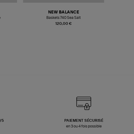
NEW BALANCE
e
Baskets 740 Sea Salt
Veste
120,00 €
3/5
PAIEMENT SÉCURISÉ
en 3 ou 4 fois possible