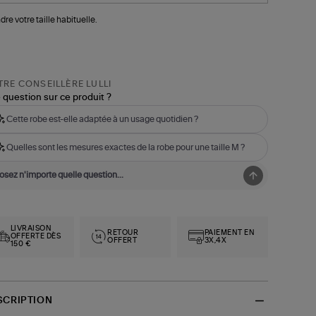
dre votre taille habituelle.
RE CONSEILLÈRE LULLI
 question sur ce produit ?
Cette robe est-elle adaptée à un usage quotidien ?
Quelles sont les mesures exactes de la robe pour une taille M ?
LIVRAISON
RETOUR
PAIEMENT EN
OFFERTE DÈS
OFFERT
3X,4X
150 €
SCRIPTION