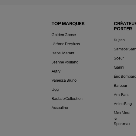
TOP MARQUES
CRÉATEUR
PORTER
Golden Goose
Kujten
Jérôme Dreyfuss
Samsoe Sam
Isabel Marant
Soeur
Jeanne Vouland
Ganni
Autry
Éric Bompar
Vanessa Bruno
Barbour
Ugg
Ami Paris
Baobab Collection
Anine Bing
Assouline
Max Mara
&
Sportmax