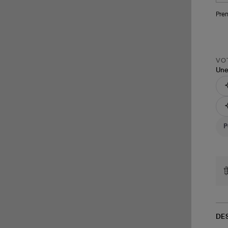
Pren
VOT
Une
DE