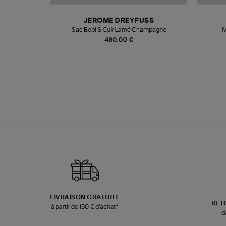
N
JEROME DREYFUSS
te
Sac Bobi S Cuir Lamé Champagne
M
480,00 €
LIVRAISON GRATUITE
RET
à partir de 150 € d'achat*
d