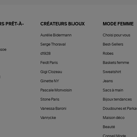
S PRÊT-À-
CRÉATEURS BIJOUX
MODE FEMME
Aurélie Bidermann
Choisi pour vous
Serge Thoraval
Best-Sellers
soe
d1928
Robes
Feidt Paris
Baskets femme
Gigi Clozeau
Sweatshirt
d
Ginette NY
Jeans
Pascale Monvoisin
Sacs à main
Stone Paris
Bijoux tendances
Vanessa Baroni
Doudounes et Parka
Vanrycke
Maison déco
Beauté
Conseil Mode