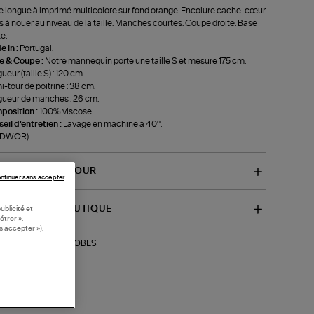
 longue à imprimé multicolore sur fond orange. Encolure cache-cœur.
s à nouer au niveau de la taille. Manches courtes. Coupe droite. Base
e.
 in :
Portugal.
le & Coupe :
Notre mannequin porte une taille S et mesure 175 cm.
ueur (taille S) : 120 cm.
-tour de poitrine : 38 cm.
ueur de manches : 26 cm.
position :
100% viscose.
eil d'entretien :
Lavage en machine à 40°.
f-DWOR)
VRAISON ET RETOUR
ntinuer sans accepter
SPONIBILITÉ BOUTIQUE
ublicité et
étrer »,
s accepter »).
ROBES
ections similaires :