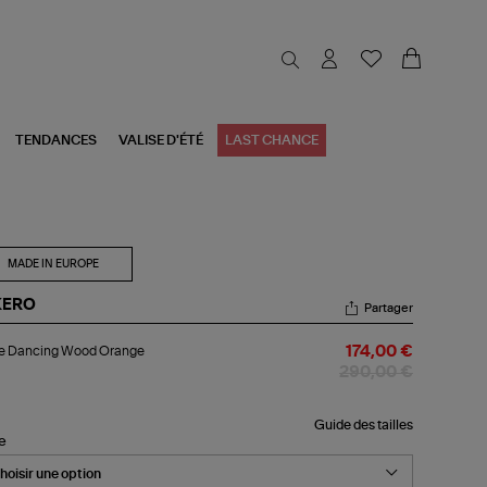
TENDANCES
VALISE D'ÉTÉ
LAST CHANCE
MADE IN EUROPE
KERO
Partager
be
e Dancing Wood Orange
174,00 €
ncing
od
290,00 €
ange
Guide des tailles
le