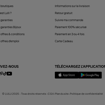
 boutiques
Informations sur la livraison
est Lulli ?
Retour gratuit
 garanties
Suivre ma commande
 garanties Bijoux
Paiement 100% sécurisé
 offres & conditions
Paiement en 3 ou 4 fois
offres d'emploi
Carte Cadeau
IVEZ-NOUS
TÉLÉCHARGEZ L'APPLICATIO
© LULLI 2025 - Tous droits réservés -CGV-Plan du site-Politique de confidentialité