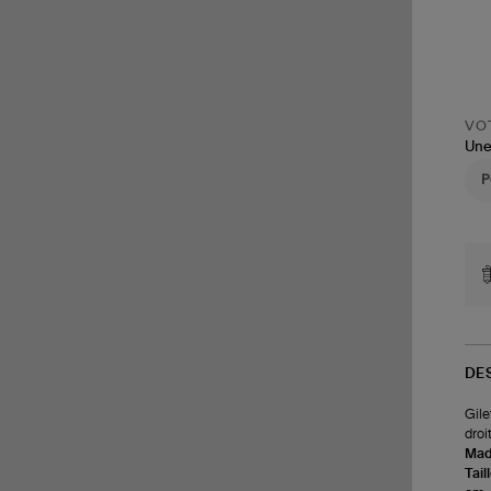
VOT
Une
DE
Gile
droi
Made
Tail