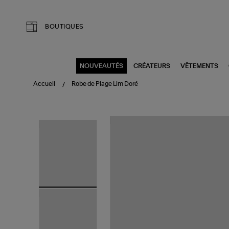
Aller au contenu principal
BOUTIQUES
NOUVEAUTÉS
CRÉATEURS
VÊTEMENTS
Accueil
Robe de Plage Lim Doré