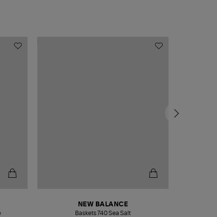
NEW BALANCE
e
Baskets 740 Sea Salt
Veste