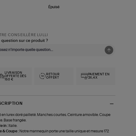
Épuisé
RE CONSEILLÈRE LULLI
 question sur ce produit ?
LIVRAISON
RETOUR
PAIEMENT EN
OFFERTE DÈS
OFFERT
3X,4X
150 €
SCRIPTION
t en lurex doré pailleté. Manches courtes. Ceinture amovible. Coupe
te. Base frangée.
 in :
Italie.
le & Coupe :
Notre mannequin porte une taille unique et mesure 172