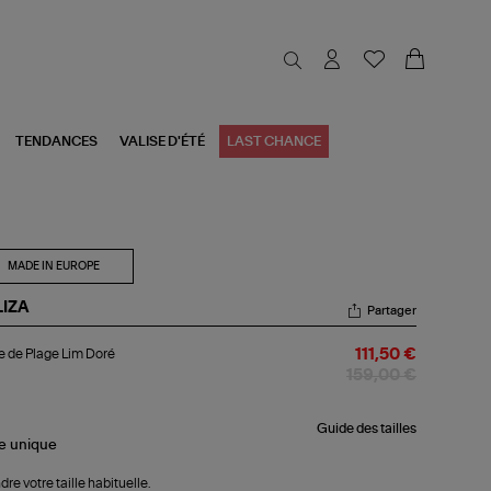
TENDANCES
VALISE D'ÉTÉ
LAST CHANCE
MADE IN EUROPE
LIZA
Partager
be
 de Plage Lim Doré
111,50 €
ge
159,00 €
m
ré
Guide des tailles
le
unique
dre votre taille habituelle.