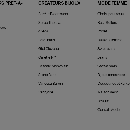
S PRÊT-À-
CRÉATEURS BIJOUX
MODE FEMME
Aurélie Bidermann
Choisi pour vous
Serge Thoraval
Best-Sellers
soe
d1928
Robes
Feidt Paris
Baskets femme
Gigi Clozeau
Sweatshirt
d
Ginette NY
Jeans
Pascale Monvoisin
Sacs à main
Stone Paris
Bijoux tendances
Vanessa Baroni
Doudounes et Parka
Vanrycke
Maison déco
Beauté
Conseil Mode