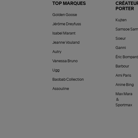
TOP MARQUES
CRÉATEUR
PORTER
Golden Goose
Kujten
Jérôme Dreyfuss
Samsoe Sam
Isabel Marant
Soeur
Jeanne Vouland
Ganni
Autry
Éric Bompar
Vanessa Bruno
Barbour
Ugg
Ami Paris
Baobab Collection
Anine Bing
Assouline
Max Mara
&
Sportmax