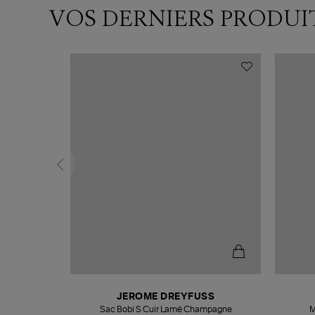
VOS DERNIERS PRODUI
N
JEROME DREYFUSS
te
Sac Bobi S Cuir Lamé Champagne
M