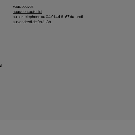
Vous pouvez
nous contacter ici
ou par téléphone au 04 91 44 61 67 du lundi
au vendredi de 9h à 18h.
N