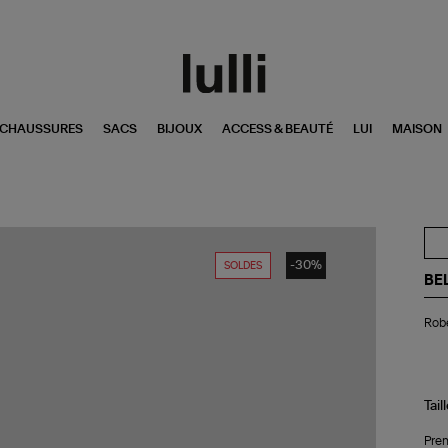
CHAUSSURES
SACS
BIJOUX
ACCESS & BEAUTÉ
LUI
MAISON
-30%
SOLDES
BE
Ro
Robe
de
Pla
Li
Do
Tail
Pren