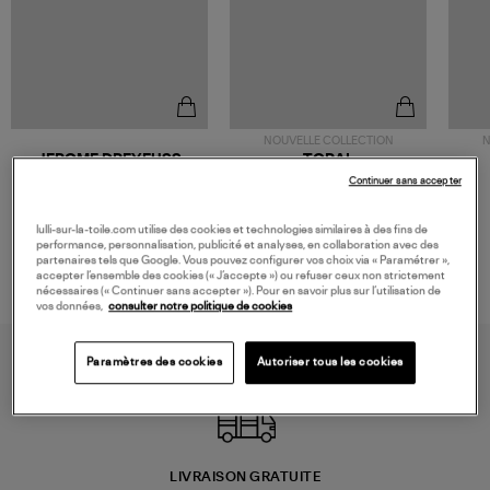
NOUVELLE COLLECTION
N
JEROME DREYFUSS
TORAL
Sac Bobi S Cuir Lamé
Mocassins Killian Sport
Continuer sans accepter
Champagne
Mousse
480,00 €
189,00 €
lulli-sur-la-toile.com utilise des cookies et technologies similaires à des fins de
performance, personnalisation, publicité et analyses, en collaboration avec des
partenaires tels que Google. Vous pouvez configurer vos choix via « Paramétrer »,
accepter l’ensemble des cookies (« J’accepte ») ou refuser ceux non strictement
nécessaires (« Continuer sans accepter »). Pour en savoir plus sur l’utilisation de
vos données,
consulter notre politique de cookies
Paramètres des cookies
Autoriser tous les cookies
LIVRAISON GRATUITE