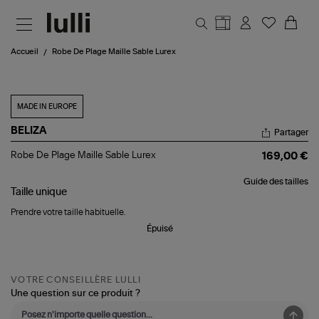
Aller au contenu principal
Accueil
Robe De Plage Maille Sable Lurex
MADE IN EUROPE
BELIZA
Partager
Robe
Robe De Plage Maille Sable Lurex
169,00 €
De
Plage
Guide des tailles
Maille
Taille
unique
Sable
Lurex
Prendre votre taille habituelle.
Épuisé
VOTRE CONSEILLÈRE LULLI
Une question sur ce produit ?