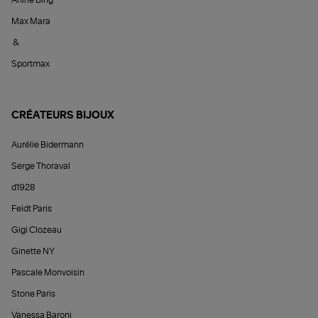
Max Mara
&
Sportmax
CRÉATEURS BIJOUX
Aurélie Bidermann
Serge Thoraval
d1928
Feidt Paris
Gigi Clozeau
Ginette NY
Pascale Monvoisin
Stone Paris
Vanessa Baroni