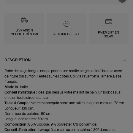
LIVRAISON
PAIEMENT EN
OFFERTE DÈS 150
RETOUR OFFERT
3X,4X
€
DESCRIPTION
Robe de plage longue coupe poncho en maille beige pailleté bronze avec
ceinture ton sur ton. Fentes sur les côtés. Col V à l'avant et à l'arrière. Base
frangée.
Made in :
Italie.
Conseil stylistique :
Idéal par dessus votre maillot de bain, un look casual
chic en toute circonstance.
Taille & Coupe :
Notre mannequin porte une taille unique et mesure 172 cm.
Longueur : 139 cm.
Demi-tour de poitrine : 50 cm.
Longueur de fentes : 59 cm.
Composition :
85% viscose, 9% polyester, 6% polyamide.
Conseil d'entretien :
Lavage à la main ou en machine à 30° dans une