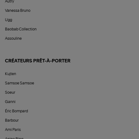
Autry
Vanessa Bruno
Ugg
Baobab Collection
Assouline
CRÉATEURS PRÊT-À-PORTER
Kujten
Samsoe Samsoe
Soeur
Ganni
Éric Bompard
Barbour
Ami Paris
Anine Bing