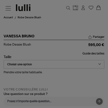
Aller au contenu principal
Accueil
Robe Dessie Blush
VANESSA BRUNO
Partager
Robe
Robe Dessie Blush
595,00 €
Dessie
Blush
Guide des tailles
Taille
Prendre votre taille habituelle.
VOTRE CONSEILLÈRE LULLI
Une question sur ce produit ?