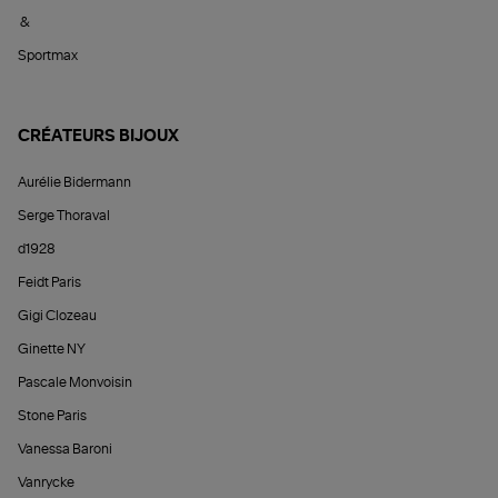
&
Sportmax
CRÉATEURS BIJOUX
Aurélie Bidermann
Serge Thoraval
d1928
Feidt Paris
Gigi Clozeau
Ginette NY
Pascale Monvoisin
Stone Paris
Vanessa Baroni
Vanrycke