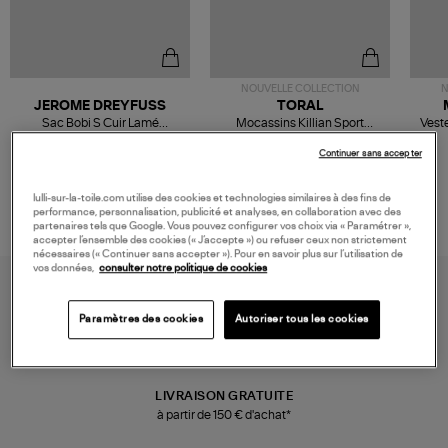
NOUVELLE COLLECTION
N
JEROME DREYFUSS
TORAL
Sac Bobi S Cuir Lamé
Mocassins Killian Sport
Veste
Champagne
Mousse
480,00 €
189,00 €
Continuer sans accepter
lulli-sur-la-toile.com utilise des cookies et technologies similaires à des fins de
performance, personnalisation, publicité et analyses, en collaboration avec des
partenaires tels que Google. Vous pouvez configurer vos choix via « Paramétrer »,
accepter l’ensemble des cookies (« J’accepte ») ou refuser ceux non strictement
nécessaires (« Continuer sans accepter »). Pour en savoir plus sur l’utilisation de
vos données,
consulter notre politique de cookies
Paramètres des cookies
Autoriser tous les cookies
LIVRAISON GRATUITE
à partir de 150 € d'achat*