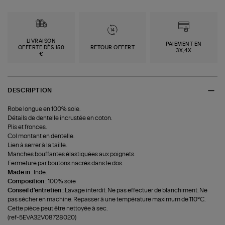
LIVRAISON
PAIEMENT EN
OFFERTE DÈS 150
RETOUR OFFERT
3X,4X
€
DESCRIPTION
Robe longue en 100% soie.
Détails de dentelle incrustée en coton.
Plis et fronces.
Col montant en dentelle.
Lien à serrer à la taille.
Manches bouffantes élastiquées aux poignets.
Fermeture par boutons nacrés dans le dos.
Made in :
Inde.
Composition :
100% soie
Conseil d'entretien :
Lavage interdit. Ne pas effectuer de blanchiment. Ne
pas sécher en machine. Repasser à une température maximum de 110°C.
Cette pièce peut être nettoyée à sec.
(ref-5EVA32V08728020)