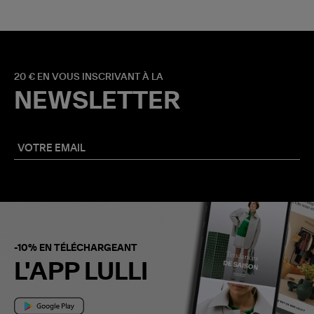
20 € EN VOUS INSCRIVANT À LA
NEWSLETTER
-10% EN TÉLÉCHARGEANT
L'APP LULLI