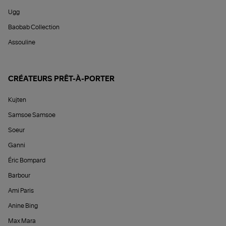
Ugg
Baobab Collection
Assouline
CRÉATEURS PRÊT-À-PORTER
Kujten
Samsoe Samsoe
Soeur
Ganni
Éric Bompard
Barbour
Ami Paris
Anine Bing
Max Mara