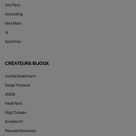
Ami Paris
Anine Bing
Max Mara
&
Sportmax
CRÉATEURS BIJOUX
Aurélie Bidermann
Serge Thoraval
d1928
Feidt Paris
Gigi Clozeau
Ginette NY
Pascale Monvoisin