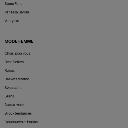
Stone Paris
Vanessa Baroni
Vanrycke
MODE FEMME
Choisi pour vous
Best-Sellers
Robes
Baskets femme
Sweatshirt
Jeans
Sacs à main
Bijoux tendances
Doudounes et Parkas