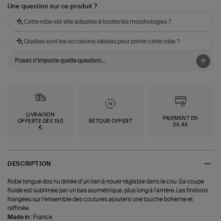
Une question sur ce produit ?
Cette robe est-elle adaptée à toutes les morphologies ?
Quelles sont les occasions idéales pour porter cette robe ?
LIVRAISON
PAIEMENT EN
OFFERTE DÈS 150
RETOUR OFFERT
3X,4X
€
DESCRIPTION
Robe longue dos nu dotée d’un lien à nouer réglable dans le cou. Sa coupe
fluide est sublimée par un bas asymétrique, plus long à l’arrière. Les finitions
frangées sur l’ensemble des coutures ajoutent une touche bohème et
raffinée.
Made in :
France.