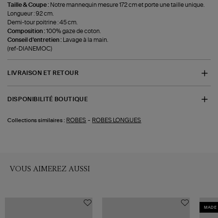
Taille & Coupe :
Notre mannequin mesure 172 cm et porte une taille unique.
Longueur : 92 cm.
Demi-tour poitrine : 45 cm.
Composition :
100% gaze de coton.
Conseil d'entretien :
Lavage à la main.
(ref-DIANEMOC)
LIVRAISON ET RETOUR
DISPONIBILITÉ BOUTIQUE
-
ROBES
ROBES LONGUES
Collections similaires :
VOUS AIMEREZ AUSSI
MADE 