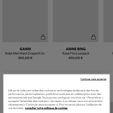
GANNI
ANINE BING
Robe Marl Mesh Draped Knot
Robe Flora Leopard
Demitasse
350,00 €
450,00 €
Continuer sans accepter
VOS DERNIERS PRODUITS VUS
lulli-sur-la-toile.com utilise des cookies et technologies similaires à des fins de
performance, personnalisation, publicité et analyses, en collaboration avec des
partenaires tels que Google. Vous pouvez configurer vos choix via « Paramétrer »,
accepter l’ensemble des cookies (« J’accepte ») ou refuser ceux non strictement
nécessaires (« Continuer sans accepter »). Pour en savoir plus sur l’utilisation de
vos données,
consulter notre politique de cookies