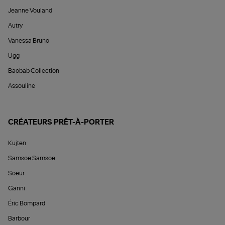
Jeanne Vouland
Autry
Vanessa Bruno
Ugg
Baobab Collection
Assouline
CRÉATEURS PRÊT-À-PORTER
Kujten
Samsoe Samsoe
Soeur
Ganni
Éric Bompard
Barbour