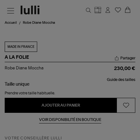
Aller au contenu principal
Accueil
Robe Diane Moccha
MADE IN FRANCE
A LA FOLIE
Partager
Robe
Robe Diane Moccha
230,00 €
Diane
Moccha
Guide des tailles
Taille
unique
Prendre votre taille habituelle.
AJOUTER AU PANIER
VOIR DISPONIBILITÉ EN BOUTIQUE
VOTRE CONSEILLÈRE LULLI