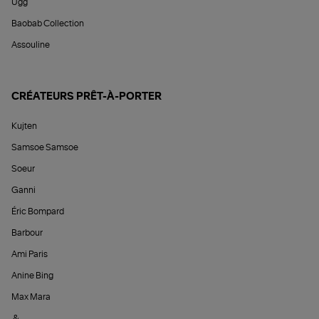
Ugg
Baobab Collection
Assouline
CRÉATEURS PRÊT-À-PORTER
Kujten
Samsoe Samsoe
Soeur
Ganni
Éric Bompard
Barbour
Ami Paris
Anine Bing
Max Mara
&