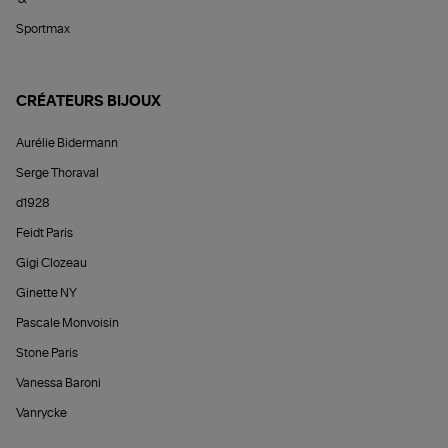
Sportmax
CRÉATEURS BIJOUX
Aurélie Bidermann
Serge Thoraval
d1928
Feidt Paris
Gigi Clozeau
Ginette NY
Pascale Monvoisin
Stone Paris
Vanessa Baroni
Vanrycke