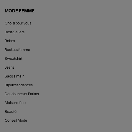
MODE FEMME
Choisi pour vous
Best-Sellers
Robes
Baskets femme
Sweatshirt
Jeans
Sacs à main
Bijoux tendances
Doudounes et Parkas
Maison déco
Beauté
Conseil Mode