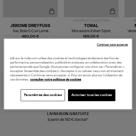
NOUVELLE COLLECTION
N
JEROME DREYFUSS
TORAL
Sac Bobi S Cuir Lamé
Mocassins Killian Sport
Veste
Champagne
Mousse
480,00 €
189,00 €
Continuer sans accepter
lulli-sur-la-toile.com utilise des cookies et technologies similaires à des fins de
performance, personnalisation, publicité et analyses, en collaboration avec des
partenaires tels que Google. Vous pouvez configurer vos choix via « Paramétrer »,
accepter l’ensemble des cookies (« J’accepte ») ou refuser ceux non strictement
nécessaires (« Continuer sans accepter »). Pour en savoir plus sur l’utilisation de
vos données,
consulter notre politique de cookies
Paramètres des cookies
Autoriser tous les cookies
LIVRAISON GRATUITE
à partir de 150 € d'achat*