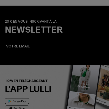
20 € EN VOUS INSCRIVANT À LA
NEWSLETTER
-10% EN TÉLÉCHARGEANT
L'APP LULLI