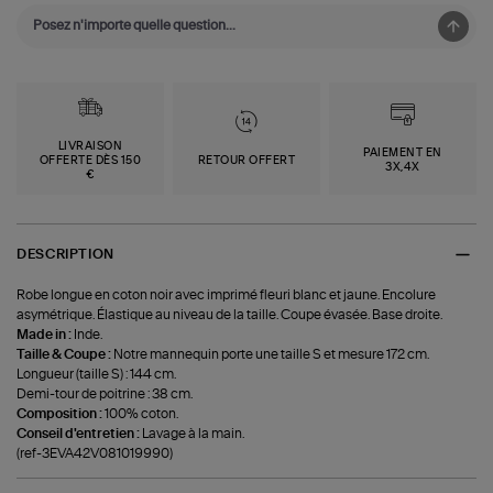
LIVRAISON
PAIEMENT EN
OFFERTE DÈS 150
RETOUR OFFERT
3X,4X
€
DESCRIPTION
Robe longue en coton noir avec imprimé fleuri blanc et jaune. Encolure
asymétrique. Élastique au niveau de la taille. Coupe évasée. Base droite.
Made in :
Inde.
Taille & Coupe :
Notre mannequin porte une taille S et mesure 172 cm.
Longueur (taille S) : 144 cm.
Demi-tour de poitrine : 38 cm.
Composition :
100% coton.
Conseil d'entretien :
Lavage à la main.
(ref-3EVA42V081019990)