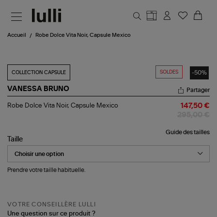
Aller au contenu principal
Accueil
Robe Dolce Vita Noir, Capsule Mexico
SOLDES
-50%
COLLECTION CAPSULE
VANESSA BRUNO
Partager
Robe
Robe Dolce Vita Noir, Capsule Mexico
147,50 €
Dolce
295,00 €
Vita
Noir,
Guide des tailles
Capsule
Taille
Mexico
Prendre votre taille habituelle.
VOTRE CONSEILLÈRE LULLI
Une question sur ce produit ?