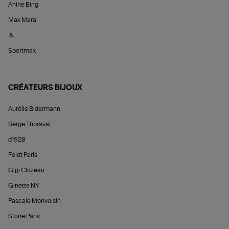
Anine Bing
Max Mara
&
Sportmax
CRÉATEURS BIJOUX
Aurélie Bidermann
Serge Thoraval
d1928
Feidt Paris
Gigi Clozeau
Ginette NY
Pascale Monvoisin
Stone Paris