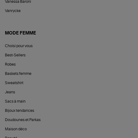
Vanessa Baroni
Vanrycke
MODE FEMME
Choisi pour vous
Best-Sellers
Robes
Baskets femme
Sweatshirt
Jeans
Sacs à main
Bijoux tendances
Doudounes et Parkas
Maison déco