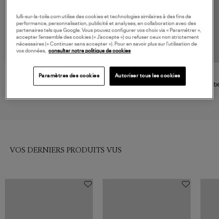
lulli-sur-la-toile.com utilise des cookies et technologies similaires à des fins de
performance, personnalisation, publicité et analyses, en collaboration avec des
partenaires tels que Google. Vous pouvez configurer vos choix via « Paramétrer »,
accepter l’ensemble des cookies (« J’accepte ») ou refuser ceux non strictement
nécessaires (« Continuer sans accepter »). Pour en savoir plus sur l’utilisation de
vos données,
consulter notre politique de cookies
Paramètres des cookies
Autoriser tous les cookies
GANNI
ISABEL MARANT
Robe Stretch Cotton w. Frill
Robe Nadeline Black, Vestiaire
Robe
Noir
200,00 €
395,00 €
VOS DERNIERS PRODUITS VUS