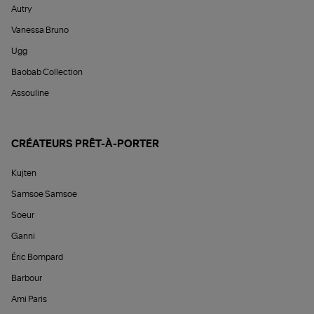
Autry
Vanessa Bruno
Ugg
Baobab Collection
Assouline
CRÉATEURS PRÊT-À-PORTER
Kujten
Samsoe Samsoe
Soeur
Ganni
Éric Bompard
Barbour
Ami Paris