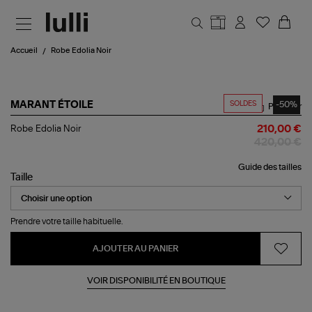
Aller au contenu principal
Accueil
Robe Edolia Noir
SOLDES
-50%
MARANT ÉTOILE
Partager
Robe
Robe Edolia Noir
210,00 €
Edolia
420,00 €
Noir
Guide des tailles
Taille
Prendre votre taille habituelle.
AJOUTER AU PANIER
VOIR DISPONIBILITÉ EN BOUTIQUE