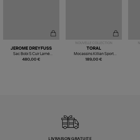
NOUVELLE COLLECTION
N
JEROME DREYFUSS
TORAL
Sac Bobi S Cuir Lamé
Mocassins Killian Sport
Champagne
Mousse
480,00 €
189,00 €
LIVRAISON GRATUITE