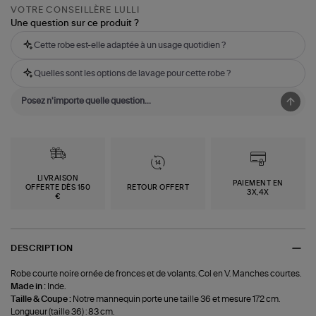
VOTRE CONSEILLÈRE LULLI
Une question sur ce produit ?
Cette robe est-elle adaptée à un usage quotidien ?
Quelles sont les options de lavage pour cette robe ?
LIVRAISON
PAIEMENT EN
OFFERTE DÈS 150
RETOUR OFFERT
3X,4X
€
DESCRIPTION
Robe courte noire ornée de fronces et de volants. Col en V. Manches courtes.
Made in :
Inde.
Taille & Coupe :
Notre mannequin porte une taille 36 et mesure 172 cm.
Longueur (taille 36) : 83 cm.