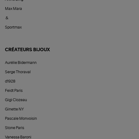
Max Mara
&
Sportmax
CRÉATEURS BIJOUX
Aurélie Bidermann
Serge Thoraval
d1928
Feidt Paris
Gigi Clozeau
Ginette NY
Pascale Monvoisin
Stone Paris
Vanessa Baroni