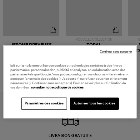
NOUVELLE COLLECTION
N
JEROME DREYFUSS
TORAL
Sac Bobi S Cuir Lamé
Mocassins Killian Sport
Veste
Continuer sans accepter
Champagne
Mousse
480,00 €
189,00 €
lulli-sur-la-toile.com utilise des cookies et technologies similaires à des fins de
performance, personnalisation, publicité et analyses, en collaboration avec des
partenaires tels que Google. Vous pouvez configurer vos choix via « Paramétrer »,
accepter l’ensemble des cookies (« J’accepte ») ou refuser ceux non strictement
nécessaires (« Continuer sans accepter »). Pour en savoir plus sur l’utilisation de
vos données,
consulter notre politique de cookies
Paramètres des cookies
Autoriser tous les cookies
LIVRAISON GRATUITE