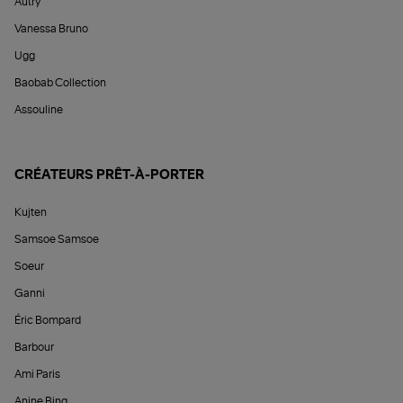
Autry
Vanessa Bruno
Ugg
Baobab Collection
Assouline
CRÉATEURS PRÊT-À-PORTER
Kujten
Samsoe Samsoe
Soeur
Ganni
Éric Bompard
Barbour
Ami Paris
Anine Bing