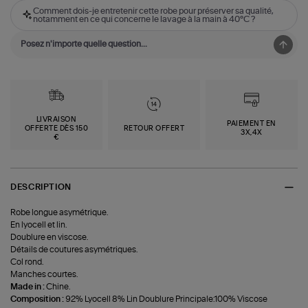
Comment dois-je entretenir cette robe pour préserver sa qualité,
notamment en ce qui concerne le lavage à la main à 40°C ?
LIVRAISON
PAIEMENT EN
OFFERTE DÈS 150
RETOUR OFFERT
3X,4X
€
DESCRIPTION
Robe longue asymétrique.
En lyocell et lin.
Doublure en viscose.
Détails de coutures asymétriques.
Col rond.
Manches courtes.
Made in :
Chine.
Composition :
92% Lyocell 8% Lin Doublure Principale:100% Viscose