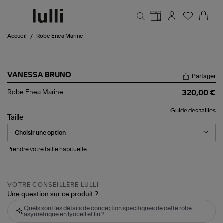
Aller au contenu principal
Accueil
Robe Enea Marine
VANESSA BRUNO
Partager
Robe
Robe Enea Marine
320,00 €
Enea
Marine
Guide des tailles
Taille
Prendre votre taille habituelle.
VOTRE CONSEILLÈRE LULLI
Une question sur ce produit ?
Quels sont les détails de conception spécifiques de cette robe
asymétrique en lyocell et lin ?