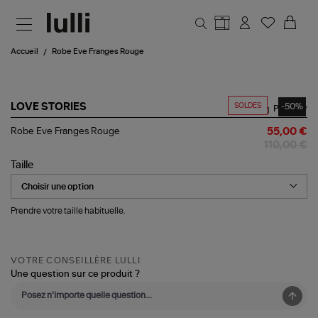
Aller au contenu principal
Accueil
Robe Eve Franges Rouge
SOLDES
-50%
LOVE STORIES
Partager
Robe
Robe Eve Franges Rouge
55,00 €
Eve
110,00 €
Franges
Rouge
Taille
Prendre votre taille habituelle.
VOTRE CONSEILLÈRE LULLI
Une question sur ce produit ?