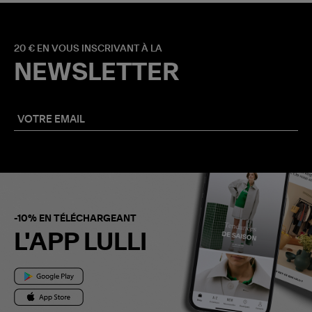
20 € EN VOUS INSCRIVANT À LA
NEWSLETTER
-10% EN TÉLÉCHARGEANT
L'APP LULLI