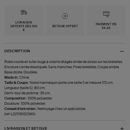
LIVRAISON
PAIEMENT EN
OFFERTE DÈS 150
RETOUR OFFERT
3X,4X
€
DESCRIPTION
Robe courte en tulle rouge à volants étagés ornée de strass sur les bretelles.
Encolure carrée élastiquée. Sans manches. Fines bretelles. Coupe ample.
Base droite. Doublée.
Made in :
Chine.
Taille & Coupe :
Notre mannequin porte une taille S et mesure 172 cm.
Longueur (taille S) : 80 cm.
Demi-tour de poitrine : 35 cm.
Composition :
100% polyester.
Doublure : 100% polyester.
Conseil d'entretien :
Nettoyage chez un spécialiste.
(ref-L22113052390)
LIVRAISON ET RETOUR