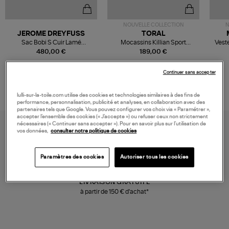
NOUVELLE COLLECTION
N
JEROME DREYFUSS
TORAL
Sac Bobi S Cuir Lamé
Mocassins Killian Sport
Veste
Champagne
Mousse
480,00 €
189,00 €
Continuer sans accepter
lulli-sur-la-toile.com utilise des cookies et technologies similaires à des fins de
performance, personnalisation, publicité et analyses, en collaboration avec des
partenaires tels que Google. Vous pouvez configurer vos choix via « Paramétrer »,
accepter l’ensemble des cookies (« J’accepte ») ou refuser ceux non strictement
nécessaires (« Continuer sans accepter »). Pour en savoir plus sur l’utilisation de
vos données,
consulter notre politique de cookies
Paramètres des cookies
Autoriser tous les cookies
LIVRAISON GRATUITE
à partir de 150 € d'achat*