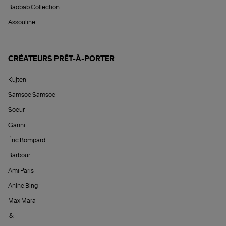
Baobab Collection
Assouline
CRÉATEURS PRÊT-À-PORTER
Kujten
Samsoe Samsoe
Soeur
Ganni
Éric Bompard
Barbour
Ami Paris
Anine Bing
Max Mara
&