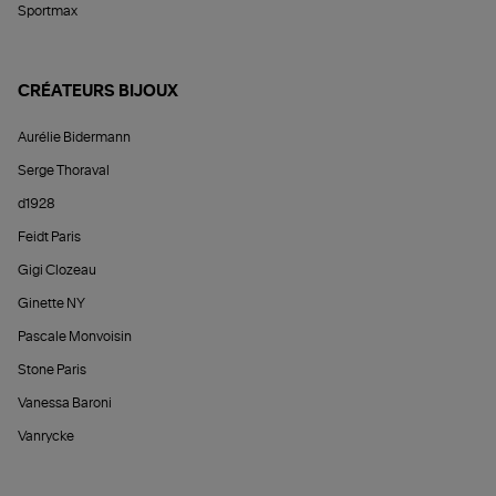
Sportmax
CRÉATEURS BIJOUX
Aurélie Bidermann
Serge Thoraval
d1928
Feidt Paris
Gigi Clozeau
Ginette NY
Pascale Monvoisin
Stone Paris
Vanessa Baroni
Vanrycke