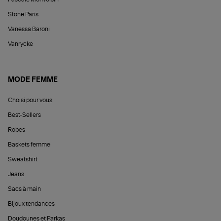
Stone Paris
Vanessa Baroni
Vanrycke
MODE FEMME
Choisi pour vous
Best-Sellers
Robes
Baskets femme
Sweatshirt
Jeans
Sacs à main
Bijoux tendances
Doudounes et Parkas