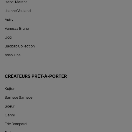
Isabel Marant
Jeanne Vouland
Autry
Vanessa Bruno
Ugg
Baobab Collection
Assouline
CRÉATEURS PRÊT-À-PORTER
Kujten
Samsoe Samsoe
Soeur
Ganni
Éric Bompard