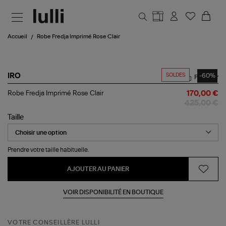
Aller au contenu principal
Accueil
Robe Fredja Imprimé Rose Clair
SOLDES
-60%
IRO
Partager
Robe
Robe Fredja Imprimé Rose Clair
170,00 €
Fredja
425,00 €
Imprimé
Rose
Taille
Clair
Prendre votre taille habituelle.
AJOUTER AU PANIER
VOIR DISPONIBILITÉ EN BOUTIQUE
VOTRE CONSEILLÈRE LULLI