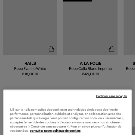
RAILS
A LA FOLIE
Robe Evaline White
Robe Calla Blanc Imprimé
Robe
Fleurie
218,00 €
245,00 €
Continuer sans accepter
VOS DERNIERS PRODUITS VUS
lulli-sur-la-toile.com utilise des cookies et technologies similaires à des fins de
performance, personnalisation, publicité et analyses, en collaboration avec des
partenaires tels que Google. Vous pouvez configurer vos choix via « Paramétrer »,
accepter l’ensemble des cookies (« J’accepte ») ou refuser ceux non strictement
nécessaires (« Continuer sans accepter »). Pour en savoir plus sur l’utilisation de
vos données,
consulter notre politique de cookies