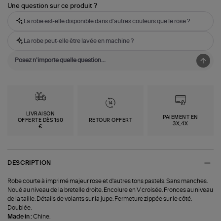
Une question sur ce produit ?
La robe est-elle disponible dans d'autres couleurs que le rose ?
La robe peut-elle être lavée en machine ?
LIVRAISON
PAIEMENT EN
OFFERTE DÈS 150
RETOUR OFFERT
3X,4X
€
DESCRIPTION
Robe courte à imprimé majeur rose et d'autres tons pastels. Sans manches.
Noué au niveau de la bretelle droite. Encolure en V croisée. Fronces au niveau
de la taille. Détails de volants sur la jupe. Fermeture zippée sur le côté.
Doublée.
Made in :
Chine.