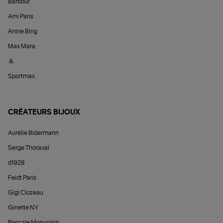
Barbour
Ami Paris
Anine Bing
Max Mara
&
Sportmax
CRÉATEURS BIJOUX
Aurélie Bidermann
Serge Thoraval
d1928
Feidt Paris
Gigi Clozeau
Ginette NY
Pascale Monvoisin