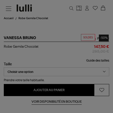
Aller au contenu principal
Accueil
Robe Gemila Chocolat
SOLDES
-50%
VANESSA BRUNO
Partager
Robe
Robe Gemila Chocolat
147,50 €
Gemila
295,00 €
Chocolat
Guide des tailles
Taille
Prendre votre taille habituelle.
AJOUTER AU PANIER
VOIR DISPONIBILITÉ EN BOUTIQUE