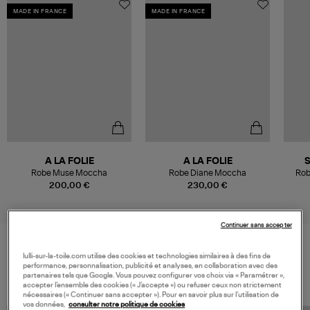
MADE IN FRANCE
MADE IN FRANCE
A LA FOLIE
A LA FOLIE
Robe Muse Moccha
Robe Diane Moccha
Rob
200,00 €
230,00 €
Continuer sans accepter
lulli-sur-la-toile.com utilise des cookies et technologies similaires à des fins de
VOS DERNIERS PRODUITS VUS
performance, personnalisation, publicité et analyses, en collaboration avec des
partenaires tels que Google. Vous pouvez configurer vos choix via « Paramétrer »,
accepter l’ensemble des cookies (« J’accepte ») ou refuser ceux non strictement
nécessaires (« Continuer sans accepter »). Pour en savoir plus sur l’utilisation de
vos données,
consulter notre politique de cookies