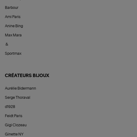
Barbour
Ami Paris
Anine Bing
Max Mara
&
Sportmax
CRÉATEURS BIJOUX
Aurélie Bidermann
Serge Thoraval
d1928
Feidt Paris
Gigi Clozeau
Ginette NY