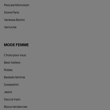
Pascale Monvoisin
Stone Paris
Vanessa Baroni
Vanrycke
MODE FEMME
Choisi pour vous
Best-Sellers
Robes
Baskets femme
Sweatshirt
Jeans
Sacs à main
Bijoux tendances