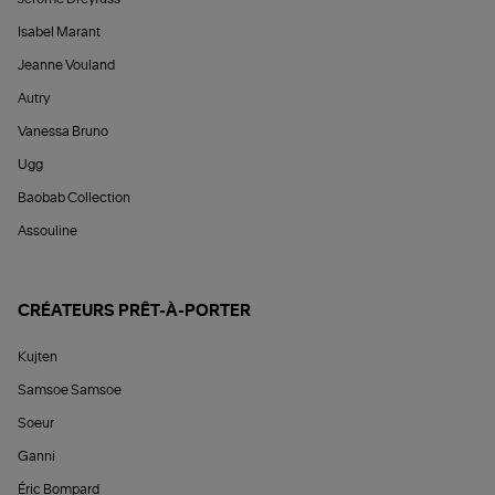
Isabel Marant
Jeanne Vouland
Autry
Vanessa Bruno
Ugg
Baobab Collection
Assouline
CRÉATEURS PRÊT-À-PORTER
Kujten
Samsoe Samsoe
Soeur
Ganni
Éric Bompard