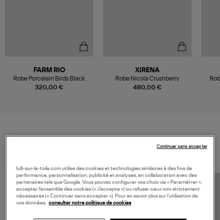
FARM RIO
XIRENA
Robe Porcelain Birds Black
Robe Nicola Crushberry
Rob
320,00 €
480,00 €
VOS DERNIERS PRODUITS VUS
Continuer sans accepter
lulli-sur-la-toile.com utilise des cookies et technologies similaires à des fins de
performance, personnalisation, publicité et analyses, en collaboration avec des
partenaires tels que Google. Vous pouvez configurer vos choix via « Paramétrer »,
accepter l’ensemble des cookies (« J’accepte ») ou refuser ceux non strictement
nécessaires (« Continuer sans accepter »). Pour en savoir plus sur l’utilisation de
vos données,
consulter notre politique de cookies