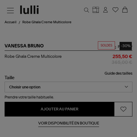
Aller au contenu principal
Accueil
Robe Ghala Creme Multicolore
SOLDES
-30%
VANESSA BRUNO
Partager
Robe
Robe Ghala Creme Multicolore
255,50 €
Ghala
365,00 €
Creme
Multicolore
Guide des tailles
Taille
Prendre votre taille habituelle.
AJOUTER AU PANIER
VOIR DISPONIBILITÉ EN BOUTIQUE