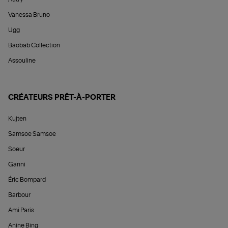
Vanessa Bruno
Ugg
Baobab Collection
Assouline
CRÉATEURS PRÊT-À-PORTER
Kujten
Samsoe Samsoe
Soeur
Ganni
Éric Bompard
Barbour
Ami Paris
Anine Bing