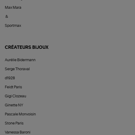
Max Mara
&
Sportmax
CRÉATEURS BIJOUX
Aurélie Bidermann
Serge Thoraval
d1928
Feidt Paris
Gigi Clozeau
Ginette NY
Pascale Monvoisin
Stone Paris
Vanessa Baroni