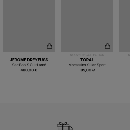
NOUVELLE COLLECTION
N
JEROME DREYFUSS
TORAL
Sac Bobi S Cuir Lamé
Mocassins Killian Sport
Champagne
Mousse
480,00 €
189,00 €