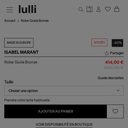
Aller au contenu principal
Accueil
Robe Giulia Bronze
SOLDES
-40%
MADE IN EUROPE
ISABEL MARANT
Partager
Robe
Robe Giulia Bronze
414,00 €
Giulia
690,00 €
Bronze
Guide des tailles
Taille
Prendre votre taille habituelle.
AJOUTER AU PANIER
VOIR DISPONIBILITÉ EN BOUTIQUE