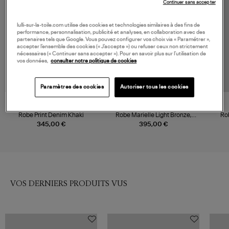
Continuer sans accepter
lulli-sur-la-toile.com utilise des cookies et technologies similaires à des fins de
performance, personnalisation, publicité et analyses, en collaboration avec des
partenaires tels que Google. Vous pouvez configurer vos choix via « Paramétrer »,
accepter l’ensemble des cookies (« J’accepte ») ou refuser ceux non strictement
nécessaires (« Continuer sans accepter »). Pour en savoir plus sur l’utilisation de
vos données,
consulter notre politique de cookies
Paramètres des cookies
Autoriser tous les cookies
GANNI
ISABEL MARANT
Robe Print Denim Khaki
Robe Marielle Light Bronze,
Ro
Vestiaire
345,00 €
395,00 €
VOS DERNIERS PRODUITS VUS