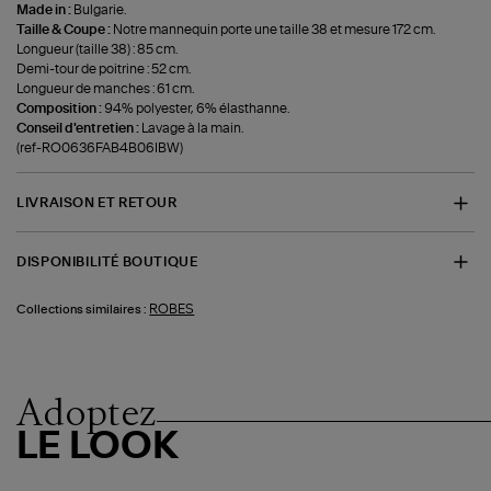
Made in :
Bulgarie.
Taille & Coupe :
Notre mannequin porte une taille 38 et mesure 172 cm.
Longueur (taille 38) : 85 cm.
Demi-tour de poitrine : 52 cm.
Longueur de manches : 61 cm.
Composition :
94% polyester, 6% élasthanne.
Conseil d'entretien :
Lavage à la main.
(ref-RO0636FAB4B06IBW)
LIVRAISON ET RETOUR
DISPONIBILITÉ BOUTIQUE
ROBES
Collections similaires :
Adoptez
LE LOOK