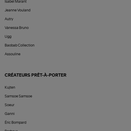
Isabel Marant
Jeanne Vouland
Autry
Vanessa Bruno
Ugg
Baobab Collection
Assouline
CRÉATEURS PRÊT-À-PORTER
Kujten
Samsoe Samsoe
Soeur
Ganni
Éric Bompard