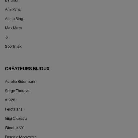
Barbour
Ami Paris
Anine Bing
Max Mara
&
Sportmax
CRÉATEURS BIJOUX
Aurélie Bidermann
Serge Thoraval
d1928
Feidt Paris
Gigi Clozeau
Ginette NY
Pascale Monvoisin