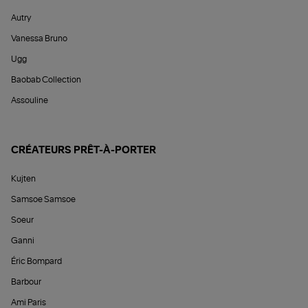
Autry
Vanessa Bruno
Ugg
Baobab Collection
Assouline
CRÉATEURS PRÊT-À-PORTER
Kujten
Samsoe Samsoe
Soeur
Ganni
Éric Bompard
Barbour
Ami Paris