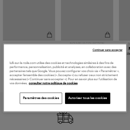
NOUVELLE COLLECTION
N
JEROME DREYFUSS
TORAL
Continuer sans accepter
Sac Bobi S Cuir Lamé
Mocassins Killian Sport
Veste
Champagne
Mousse
480,00 €
189,00 €
lulli-sur-la-toile.com utilise des cookies et technologies similaires à des fins de
performance, personnalisation, publicité et analyses, en collaboration avec des
partenaires tels que Google. Vous pouvez configurer vos choix via « Paramétrer »,
accepter l’ensemble des cookies (« J’accepte ») ou refuser ceux non strictement
nécessaires (« Continuer sans accepter »). Pour en savoir plus sur l’utilisation de
vos données,
consulter notre politique de cookies
Paramètres des cookies
Autoriser tous les cookies