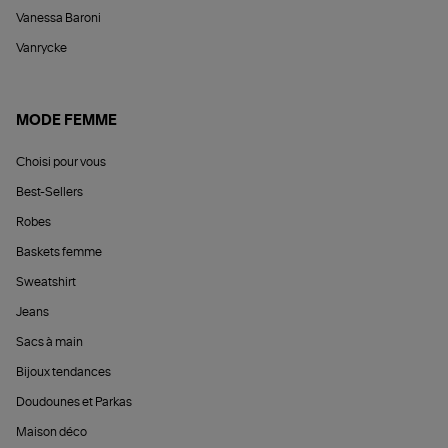
Vanessa Baroni
Vanrycke
MODE FEMME
Choisi pour vous
Best-Sellers
Robes
Baskets femme
Sweatshirt
Jeans
Sacs à main
Bijoux tendances
Doudounes et Parkas
Maison déco