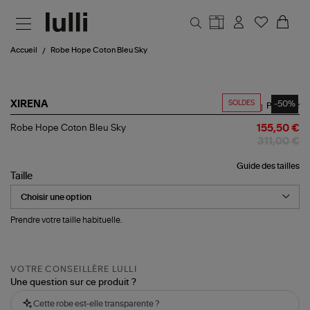
Aller au contenu principal
Accueil
Robe Hope Coton Bleu Sky
SOLDES
-50%
XIRENA
Partager
Robe
Robe Hope Coton Bleu Sky
155,50 €
Hope
311,00 €
Coton
Bleu
Guide des tailles
Sky
Taille
Prendre votre taille habituelle.
VOTRE CONSEILLÈRE LULLI
Une question sur ce produit ?
Cette robe est-elle transparente ?