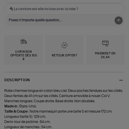
La ceinture est-elle incluse avec la robe ?
LIVRAISON
PAIEMENT EN
OFFERTE DÈS 150
RETOUR OFFERT
3X,4X
€
DESCRIPTION
Robe chemise longue en coton bleu ciel. Deux poches fendues sur les côtés.
Deux fentes de 41 cm sur les côtés. Ceinture amovible à nouer. Col V.
Manches longues. Coupe droite. Base droite. Non doublée.
Made in :
États-Unis.
Taille & Coupe :
Notre mannequin porte une taille S et mesure 172 cm.
Longueur (taille S) : 129 cm.
Demi-tour de poitrine : 54 cm.
Longueur de manches : 54 cm.