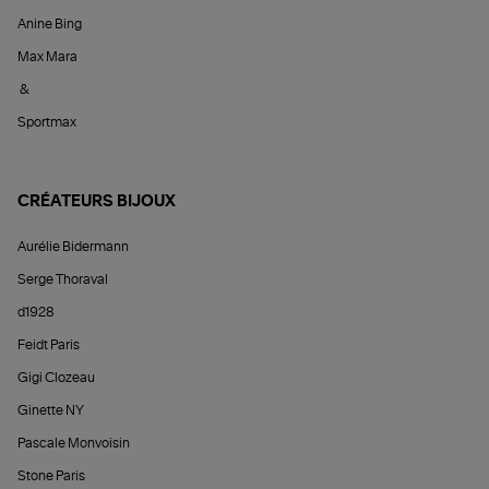
Anine Bing
Max Mara
&
Sportmax
CRÉATEURS BIJOUX
Aurélie Bidermann
Serge Thoraval
d1928
Feidt Paris
Gigi Clozeau
Ginette NY
Pascale Monvoisin
Stone Paris