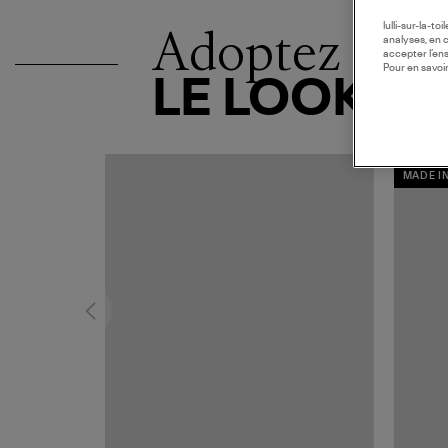
Adoptez
lulli-sur-la-t
analyses, en 
accepter l’en
Pour en savoir
LE LOOK
MADE I