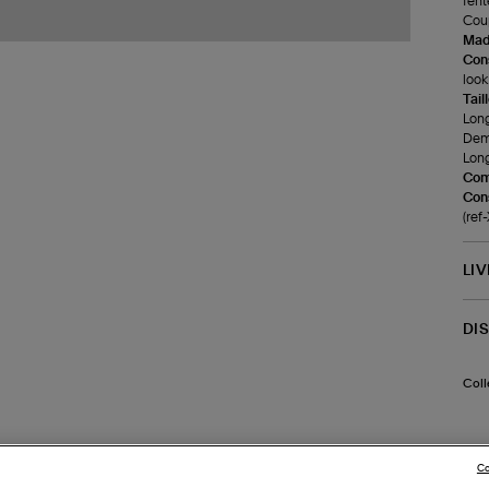
fent
Coup
Made
Cons
look
Tail
Long
Demi
Long
Com
Cons
(ref
LI
DI
Coll
Co