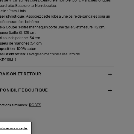
es de 41 cm sur les côtés. Ceinture amovible. Col V. Manches longues.
e droite. Base droite. Non doublée.
 in :
États-Unis.
eil stylistique :
Associez cette robe à une paire de sandales pour un
 décontracté et bohème.
le & Coupe :
Notre mannequin porte une taille S et mesure 172 cm.
ueur (taille S) : 129 cm.
-tour de poitrine : 54 cm.
ueur de manches : 54 cm.
position :
100% coton.
eil d'entretien :
Lavage en machine à l'eau froide.
-X11416LIT)
VRAISON ET RETOUR
SPONIBILITÉ BOUTIQUE
ROBES
ections similaires :
ntinuer sans accepter