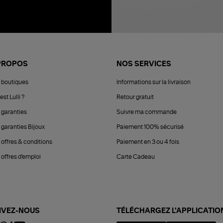
PROPOS
NOS SERVICES
 boutiques
Informations sur la livraison
est Lulli ?
Retour gratuit
 garanties
Suivre ma commande
 garanties Bijoux
Paiement 100% sécurisé
 offres & conditions
Paiement en 3 ou 4 fois
offres d'emploi
Carte Cadeau
IVEZ-NOUS
TÉLÉCHARGEZ L'APPLICATIO