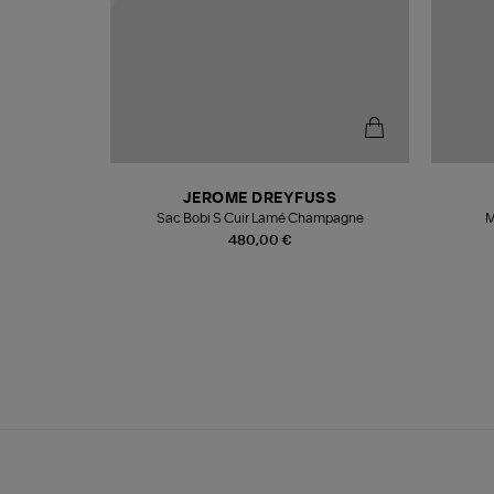
N
JEROME DREYFUSS
te
Sac Bobi S Cuir Lamé Champagne
M
480,00 €