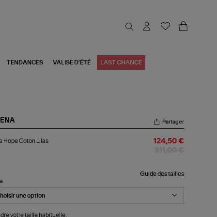
TENDANCES
VALISE D'ÉTÉ
LAST CHANCE
RENA
Partager
be
 Hope Coton Lilas
124,50 €
pe
ton
311,00 €
as
Guide des tailles
le
dre votre taille habituelle.