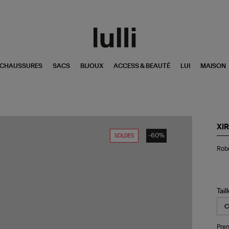
CHAUSSURES
SACS
BIJOUX
ACCESS & BEAUTÉ
LUI
MAISON
XI
-60%
SOLDES
Ro
Robe
Ho
Co
Lil
Tail
Pren