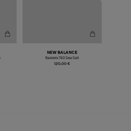
NEW BALANCE
e
Baskets 740 Sea Salt
Veste
120,00 €