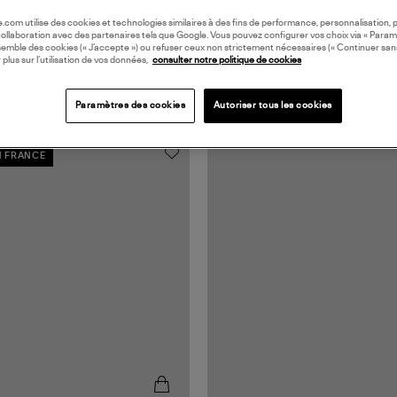
oile.com utilise des cookies et technologies similaires à des fins de performance, personnalisation, p
collaboration avec des partenaires tels que Google. Vous pouvez configurer vos choix via « Param
semble des cookies (« J’accepte ») ou refuser ceux non strictement nécessaires (« Continuer san
 plus sur l’utilisation de vos données,
consulter notre politique de cookies
Paramètres des cookies
Autoriser tous les cookies
N FRANCE