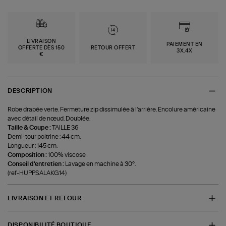
LIVRAISON
PAIEMENT EN
OFFERTE DÈS 150
RETOUR OFFERT
3X,4X
€
DESCRIPTION
Robe drapée verte. Fermeture zip dissimulée à l'arrière. Encolure américaine
avec détail de nœud. Doublée.
Taille & Coupe :
TAILLE 36
Demi-tour poitrine : 44 cm.
Longueur : 145 cm.
Composition :
100% viscose
Conseil d'entretien :
Lavage en machine à 30°.
(ref-HUPPSALAKG14)
LIVRAISON ET RETOUR
DISPONIBILITÉ BOUTIQUE