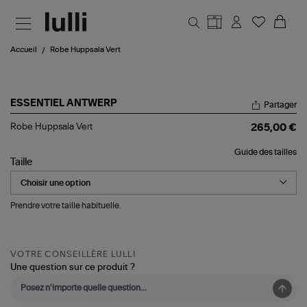
Aller au contenu principal
Accueil
Robe Huppsala Vert
ESSENTIEL ANTWERP
Partager
Robe
Robe Huppsala Vert
265,00 €
Huppsala
Vert
Guide des tailles
Taille
Prendre votre taille habituelle.
VOTRE CONSEILLÈRE LULLI
Une question sur ce produit ?