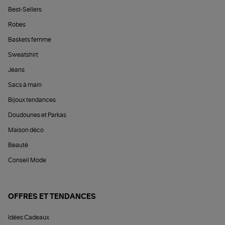
Best-Sellers
Robes
Baskets femme
Sweatshirt
Jeans
Sacs à main
Bijoux tendances
Doudounes et Parkas
Maison déco
Beauté
Conseil Mode
OFFRES ET TENDANCES
Idées Cadeaux