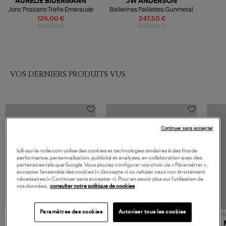
AURELIE BIDERMANN
JW ANDERSON
Jonc Positano Trèfle Émeraude
Ballerines Paillettes Gunmetal
126,00 €
247,50 €
210,00 €
495,00 €
VOS DERNIERS PRODUITS VUS
Continuer sans accepter
lulli-sur-la-toile.com utilise des cookies et technologies similaires à des fins de
performance, personnalisation, publicité et analyses, en collaboration avec des
partenaires tels que Google. Vous pouvez configurer vos choix via « Paramétrer »,
accepter l’ensemble des cookies (« J’accepte ») ou refuser ceux non strictement
nécessaires (« Continuer sans accepter »). Pour en savoir plus sur l’utilisation de
vos données,
consulter notre politique de cookies
Paramètres des cookies
Autoriser tous les cookies
NOUVELLE COLLECTION
N
JEROME DREYFUSS
TORAL