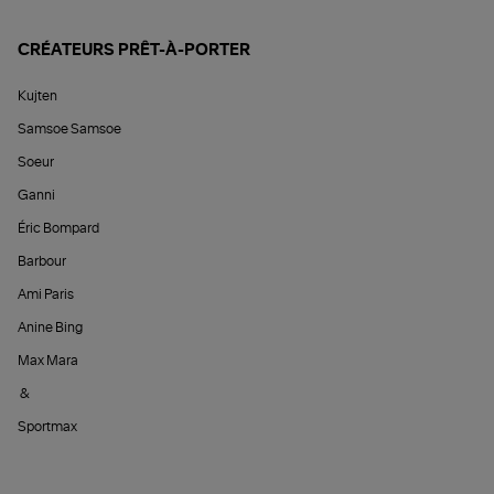
CRÉATEURS PRÊT-À-PORTER
Kujten
Samsoe Samsoe
Soeur
Ganni
Éric Bompard
Barbour
Ami Paris
Anine Bing
Max Mara
&
Sportmax