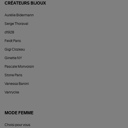
CRÉATEURS BIJOUX
Aurélie Bidermann
Serge Thoraval
d1928
Feidt Paris
Gigi Clozeau
Ginette NY
Pascale Monvoisin
Stone Paris
Vanessa Baroni
Vanrycke
MODE FEMME
Choisi pour vous