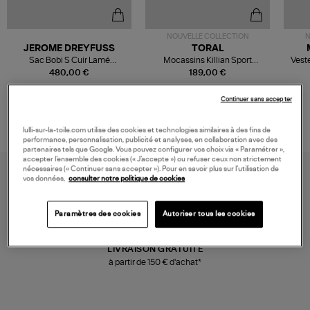
NOUVELLE COLLECTION
N
JEROME DREYFUSS
TORAL
Sac Bobi S Cuir Lamé
Mocassins Killian Sport
Veste
Champagne
Mousse
480,00 €
189,00 €
Continuer sans accepter
lulli-sur-la-toile.com utilise des cookies et technologies similaires à des fins de
performance, personnalisation, publicité et analyses, en collaboration avec des
partenaires tels que Google. Vous pouvez configurer vos choix via « Paramétrer »,
accepter l’ensemble des cookies (« J’accepte ») ou refuser ceux non strictement
nécessaires (« Continuer sans accepter »). Pour en savoir plus sur l’utilisation de
vos données,
consulter notre politique de cookies
Paramètres des cookies
Autoriser tous les cookies
LIVRAISON GRATUITE
à partir de 150 € d'achat*