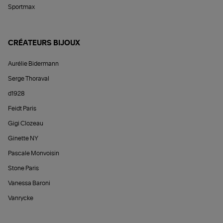
Sportmax
CRÉATEURS BIJOUX
Aurélie Bidermann
Serge Thoraval
d1928
Feidt Paris
Gigi Clozeau
Ginette NY
Pascale Monvoisin
Stone Paris
Vanessa Baroni
Vanrycke