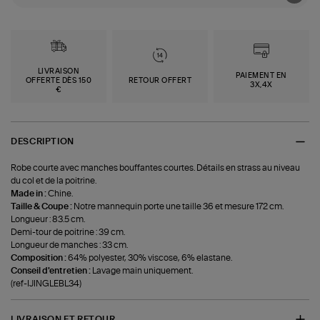
LIVRAISON
PAIEMENT EN
OFFERTE DÈS 150
RETOUR OFFERT
3X,4X
€
DESCRIPTION
Robe courte avec manches bouffantes courtes. Détails en strass au niveau
du col et de la poitrine.
Made in :
Chine.
Taille & Coupe :
Notre mannequin porte une taille 36 et mesure 172 cm.
Longueur : 83.5 cm.
Demi-tour de poitrine : 39 cm.
Longueur de manches : 33 cm.
Composition :
64% polyester, 30% viscose, 6% elastane.
Conseil d'entretien :
Lavage main uniquement.
(ref-IJINGLEBL34)
LIVRAISON ET RETOUR