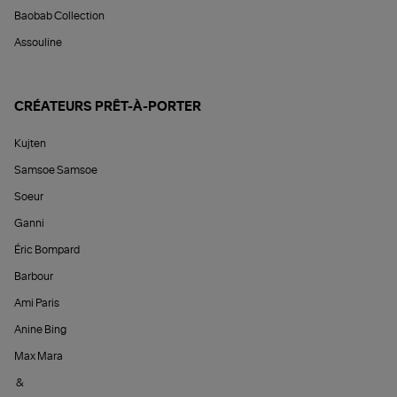
Baobab Collection
Assouline
CRÉATEURS PRÊT-À-PORTER
Kujten
Samsoe Samsoe
Soeur
Ganni
Éric Bompard
Barbour
Ami Paris
Anine Bing
Max Mara
&