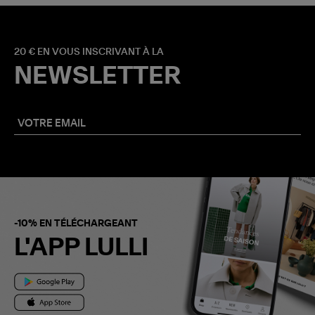
20 € EN VOUS INSCRIVANT À LA
NEWSLETTER
-10% EN TÉLÉCHARGEANT
L'APP LULLI