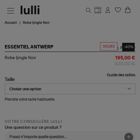
Aller au contenu principal
Accueil
Robe Ijingle Noir
SOLDES
-40%
ESSENTIEL ANTWERP
Partager
Robe
Robe Ijingle Noir
195,00 €
Ijingle
325,00 €
Noir
Guide des tailles
Taille
Prendre votre taille habituelle.
VOTRE CONSEILLÈRE LULLI
Une question sur ce produit ?