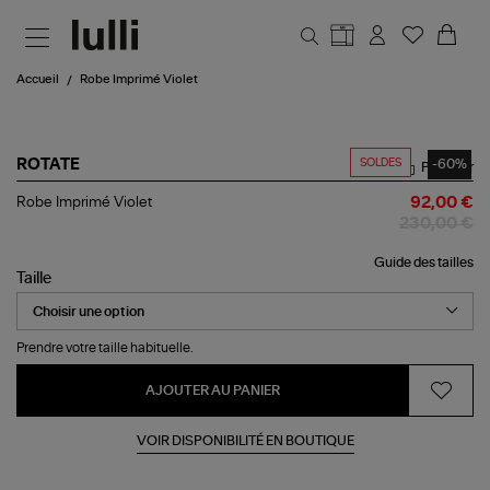
Aller au contenu principal
Accueil
Robe Imprimé Violet
SOLDES
-60%
ROTATE
Partager
Robe
Robe Imprimé Violet
92,00 €
Imprimé
230,00 €
Violet
Guide des tailles
Taille
Prendre votre taille habituelle.
AJOUTER AU PANIER
VOIR DISPONIBILITÉ EN BOUTIQUE