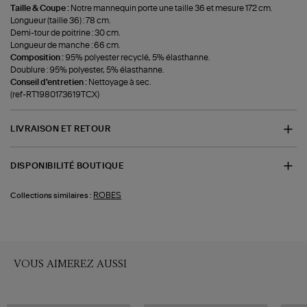
Taille & Coupe :
Notre mannequin porte une taille 36 et mesure 172 cm.
Longueur (taille 36) : 78 cm.
Demi-tour de poitrine : 30 cm.
Longueur de manche : 66 cm.
Composition :
95% polyester recyclé, 5% élasthanne.
Doublure : 95% polyester, 5% élasthanne.
Conseil d'entretien :
Nettoyage à sec.
(ref-RT1980173619TCX)
LIVRAISON ET RETOUR
DISPONIBILITÉ BOUTIQUE
ROBES
Collections similaires :
VOUS AIMEREZ AUSSI