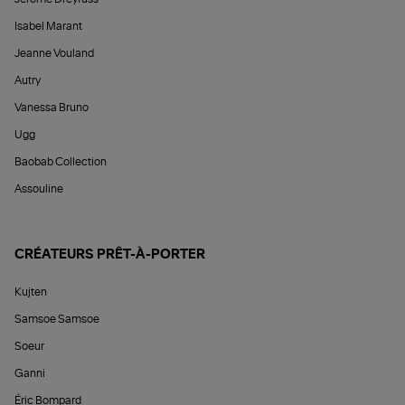
Isabel Marant
Jeanne Vouland
Autry
Vanessa Bruno
Ugg
Baobab Collection
Assouline
CRÉATEURS PRÊT-À-PORTER
Kujten
Samsoe Samsoe
Soeur
Ganni
Éric Bompard