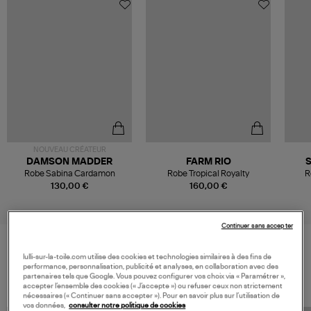
NOUVEAU CRÉATEUR
DAMSON MADDER
FARM RIO
Robe Sabina Cardamon
Robe Tropical Royalty
R
130,00 €
160,00 €
Continuer sans accepter
lulli-sur-la-toile.com utilise des cookies et technologies similaires à des fins de
VOS DERNIERS PRODUITS VUS
performance, personnalisation, publicité et analyses, en collaboration avec des
partenaires tels que Google. Vous pouvez configurer vos choix via « Paramétrer »,
accepter l’ensemble des cookies (« J’accepte ») ou refuser ceux non strictement
nécessaires (« Continuer sans accepter »). Pour en savoir plus sur l’utilisation de
vos données,
consulter notre politique de cookies