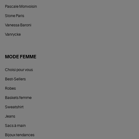
Pascale Monvoisin
Stone Paris
Vanessa Baroni
Vanrycke
MODE FEMME
Choisi pour vous
Best-Sellers
Robes
Baskets femme
Sweatshirt
Jeans
Sacs à main
Bijoux tendances