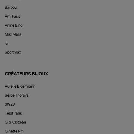
Barbour
Ami Paris
Anine Bing
Max Mara
&
Sportmax
CRÉATEURS BIJOUX
Aurélie Bidermann
Serge Thoraval
d1928
Feidt Paris
Gigi Clozeau
Ginette NY