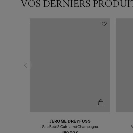
VOS DERNIERS PRODUI
N
JEROME DREYFUSS
te
Sac Bobi S Cuir Lamé Champagne
M
480,00 €