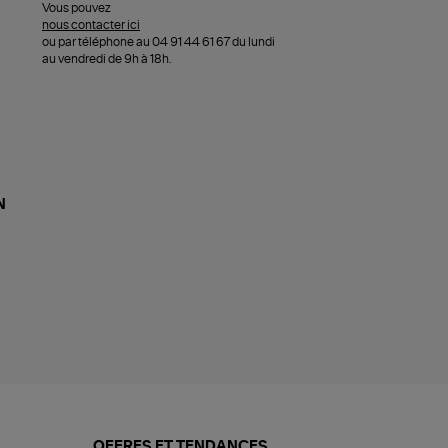
Vous pouvez
nous contacter ici
ou par téléphone au 04 91 44 61 67 du lundi
au vendredi de 9h à 18h.
N
OFFRES ET TENDANCES