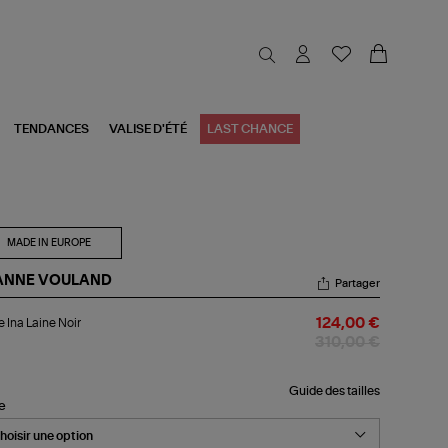
TENDANCES
VALISE D'ÉTÉ
LAST CHANCE
MADE IN EUROPE
ANNE VOULAND
Partager
be
 Ina Laine Noir
124,00 €
ne
310,00 €
r
Guide des tailles
le