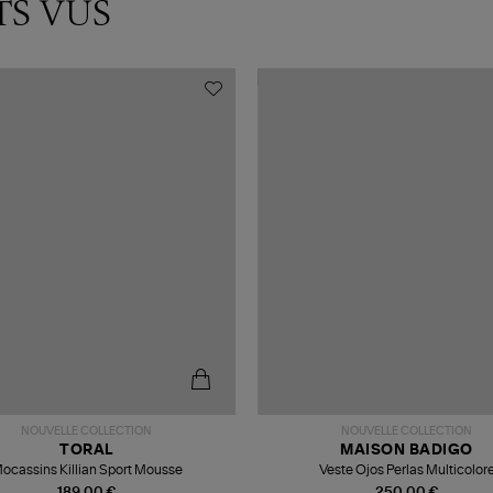
TS VUS
NOUVELLE COLLECTION
NOUVELLE COLLECTION
TORAL
MAISON BADIGO
ocassins Killian Sport Mousse
Veste Ojos Perlas Multicolor
189,00 €
250,00 €