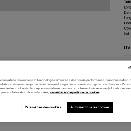
Tail
Long
Demi
Long
Com
Cons
(ref
LI
DI
Co
Coll
oile.com utilise des cookies et technologies similaires à des fins de performance, personnalisation, p
collaboration avec des partenaires tels que Google. Vous pouvez configurer vos choix via « Param
semble des cookies (« J’accepte ») ou refuser ceux non strictement nécessaires (« Continuer san
 plus sur l’utilisation de vos données,
consulter notre politique de cookies
Paramètres des cookies
Autoriser tous les cookies