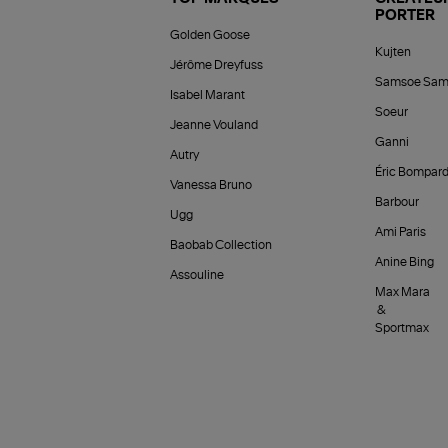
PORTER
Golden Goose
Kujten
Jérôme Dreyfuss
Samsoe Sam
Isabel Marant
Soeur
Jeanne Vouland
Ganni
Autry
Éric Bompar
Vanessa Bruno
Barbour
Ugg
Ami Paris
Baobab Collection
Anine Bing
Assouline
Max Mara
&
Sportmax