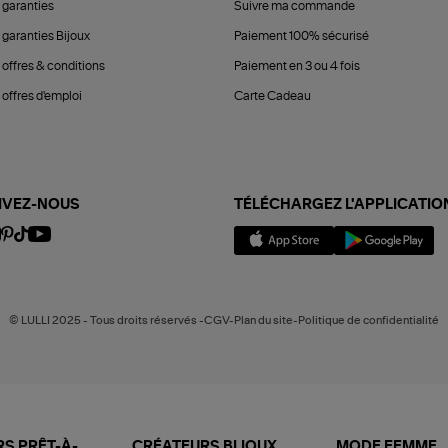
 garanties
Suivre ma commande
 garanties Bijoux
Paiement 100% sécurisé
 offres & conditions
Paiement en 3 ou 4 fois
offres d'emploi
Carte Cadeau
IVEZ-NOUS
TÉLÉCHARGEZ L'APPLICATIO
© LULLI 2025 - Tous droits réservés -CGV-Plan du site-Politique de confidentialité
S PRÊT-À-
CRÉATEURS BIJOUX
MODE FEMME