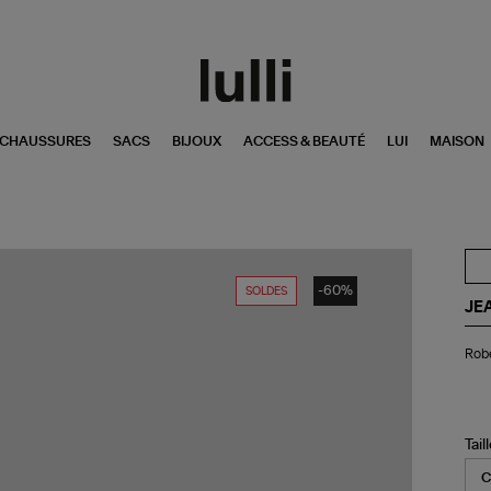
CHAUSSURES
SACS
BIJOUX
ACCESS & BEAUTÉ
LUI
MAISON
-60%
SOLDES
JE
Ro
Robe
Ina
Lai
Noi
Tail