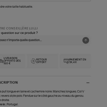
dre votre taille habituelle.
RE CONSEILLÈRE LULLI
 question sur ce produit ?
LIVRAISON
RETOUR
PAIEMENT EN
OFFERTE DÈS
OFFERT
3X,4X
150 €
SCRIPTION
 pull longue en laine et cachemire noire. Manches longues. Col V
 revers style polo. Fendue sur le côté gauche au niveau du genou.
 droite.
 in :
Portugal.