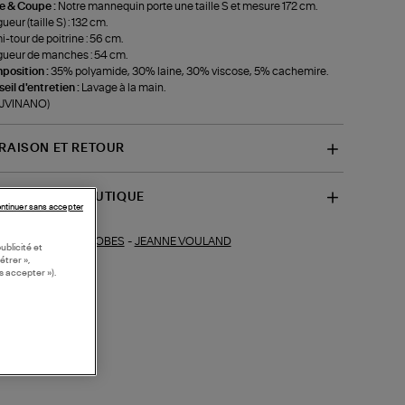
le & Coupe :
Notre mannequin porte une taille S et mesure 172 cm.
ueur (taille S) : 132 cm.
-tour de poitrine : 56 cm.
ueur de manches : 54 cm.
position :
35% polyamide, 30% laine, 30% viscose, 5% cachemire.
eil d'entretien :
Lavage à la main.
-JVINANO)
VRAISON ET RETOUR
SPONIBILITÉ BOUTIQUE
ntinuer sans accepter
ROBES
-
JEANNE VOULAND
ections similaires :
ublicité et
étrer »,
s accepter »).