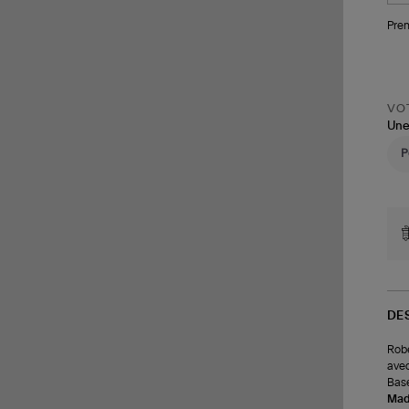
Pren
VOT
Une
DE
Robe
avec
Base
Made