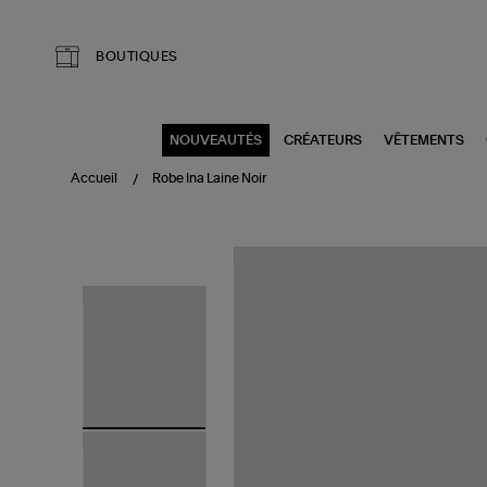
Aller au contenu principal
BOUTIQUES
NOUVEAUTÉS
CRÉATEURS
VÊTEMENTS
Accueil
Robe Ina Laine Noir