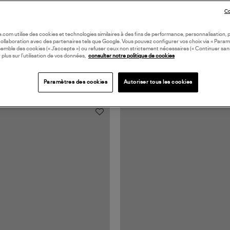
Co
oile.com utilise des cookies et technologies similaires à des fins de performance, personnalisation, p
collaboration avec des partenaires tels que Google. Vous pouvez configurer vos choix via « Param
semble des cookies (« J’accepte ») ou refuser ceux non strictement nécessaires (« Continuer san
 plus sur l’utilisation de vos données,
consulter notre politique de cookies
Paramètres des cookies
Autoriser tous les cookies