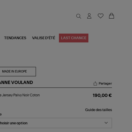
TENDANCES
VALISE D'ÉTÉ
LAST CHANCE
MADE IN EUROPE
ANNE VOULAND
Partager
be
 Jersey Palvy Noir Coton
190,00 €
sey
vy
r
Guide des tailles
ton
le