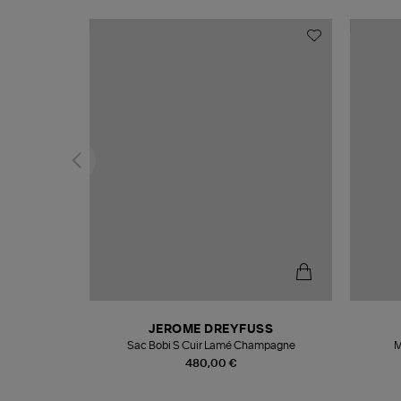
N
JEROME DREYFUSS
te
Sac Bobi S Cuir Lamé Champagne
M
480,00 €