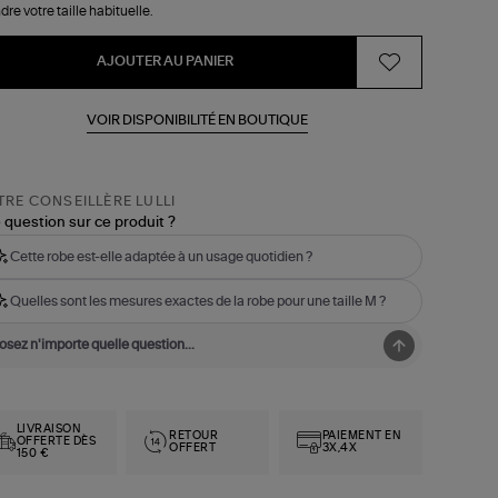
dre votre taille habituelle.
AJOUTER AU PANIER
VOIR DISPONIBILITÉ EN BOUTIQUE
RE CONSEILLÈRE LULLI
 question sur ce produit ?
Cette robe est-elle adaptée à un usage quotidien ?
Quelles sont les mesures exactes de la robe pour une taille M ?
LIVRAISON
RETOUR
PAIEMENT EN
OFFERTE DÈS
OFFERT
3X,4X
150 €