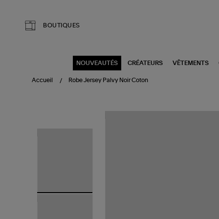
Aller au contenu principal
BOUTIQUES
NOUVEAUTÉS
CRÉATEURS
VÊTEMENTS
Accueil
Robe Jersey Palvy Noir Coton