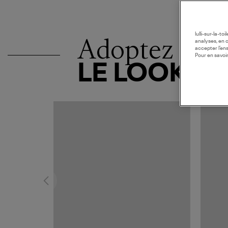
lulli-sur-la-t
Adoptez
analyses, en 
accepter l’en
Pour en savoir
LE LOOK