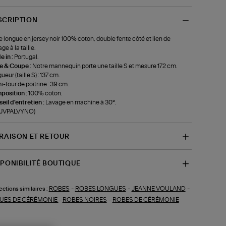
SCRIPTION
 longue en jersey noir 100% coton, double fente côté et lien de
ge à la taille.
 in :
Portugal.
le & Coupe :
Notre mannequin porte une taille S et mesure 172 cm.
ueur (taille S) : 137 cm.
-tour de poitrine : 39 cm.
position :
100% coton.
eil d'entretien :
Lavage en machine à 30°.
f-JVPALVYNO)
VRAISON ET RETOUR
SPONIBILITÉ BOUTIQUE
ROBES
-
ROBES LONGUES
-
JEANNE VOULAND
-
ections similaires :
UES DE CÉRÉMONIE
-
ROBES NOIRES
-
ROBES DE CÉRÉMONIE