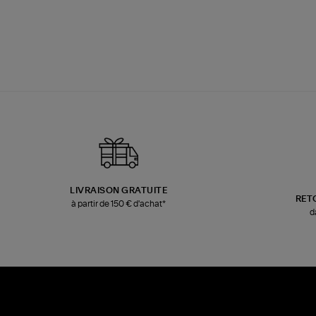
LIVRAISON GRATUITE
RET
à partir de 150 € d'achat*
d