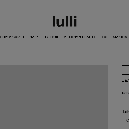
CHAUSSURES
SACS
BIJOUX
ACCESS & BEAUTÉ
LUI
MAISON
JE
Ro
Robe
Jer
Pal
Noi
Co
Tail