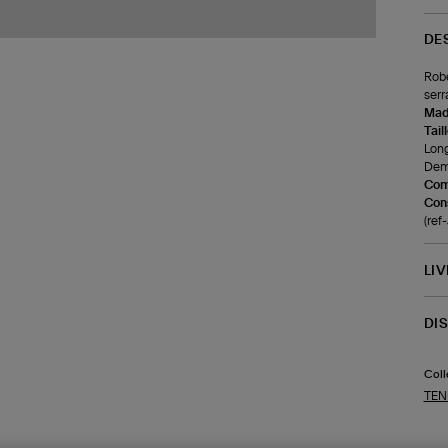
DE
Robe
serra
Made
Tail
Long
Demi
Com
Cons
(re
LI
DI
Coll
TEN