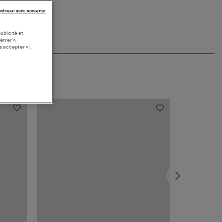
ntinuer sans accepter
ublicité et
étrer »,
s accepter »).