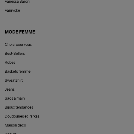
Vanessa Baroni
Vanrycke
MODE FEMME
Choisi pour vous
Best-Sellers
Robes
Baskets femme
Sweatshirt
Jeans
Sacs à main
Bijoux tendances
Doudounes et Parkas
Maison déco