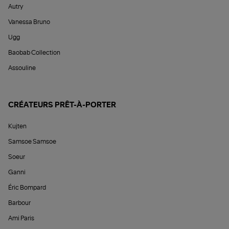
Autry
Vanessa Bruno
Ugg
Baobab Collection
Assouline
CRÉATEURS PRÊT-À-PORTER
Kujten
Samsoe Samsoe
Soeur
Ganni
Éric Bompard
Barbour
Ami Paris