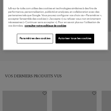
lulli-sur-la-toile.com utilise des cookies et technologies similaires à des fins de
performance, personnalisation, publicité et analyses, en collaboration avec des
partenaires tels que Google. Vous pouvez configurer vos choix via « Paramétrer »,
accepter l’ensemble des cookies (« J’accepte ») ou refuser ceux non strictement
nécessaires (« Continuer sans accepter »). Pour en savoir plus sur l’utilisation de
vos données,
consulter notre politique de cookies
Paramètres des cookies
Autoriser tous les cookies
ANINE BING
COPERNI
Robe Tyla Black
Robe Relaxed Flower Black
495,00 €
590,00 €
VOS DERNIERS PRODUITS VUS