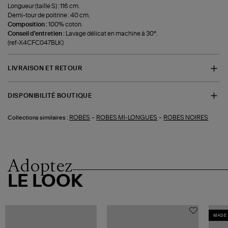
Longueur (taille S) : 116 cm.
Demi-tour de poitrine : 40 cm.
Composition :
100% coton.
Conseil d'entretien :
Lavage délicat en machine à 30°.
(ref-X4CFC047BLK)
LIVRAISON ET RETOUR
DISPONIBILITÉ BOUTIQUE
-
-
ROBES
ROBES MI-LONGUES
ROBES NOIRES
Collections similaires :
Adoptez
LE LOOK
MADE 