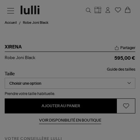
Aller au contenu principal
Accueil
Robe Joni Black
XIRENA
Partager
Robe
Robe Joni Black
595,00 €
Joni
Black
Guide des tailles
Taille
Prendre votre taille habituelle.
AJOUTER AU PANIER
VOIR DISPONIBILITÉ EN BOUTIQUE
VOTRE CONSEILLÈRE LULLI