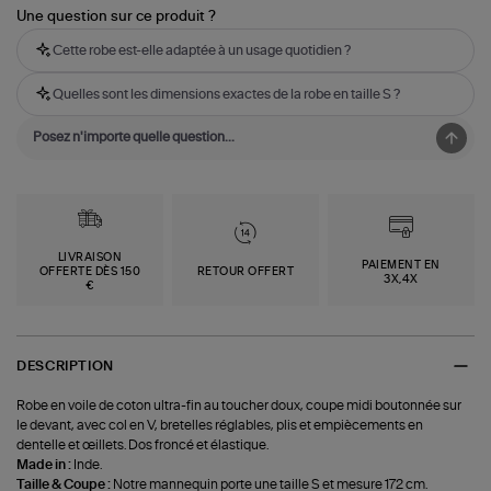
Une question sur ce produit ?
Cette robe est-elle adaptée à un usage quotidien ?
Quelles sont les dimensions exactes de la robe en taille S ?
LIVRAISON
PAIEMENT EN
OFFERTE DÈS 150
RETOUR OFFERT
3X,4X
€
DESCRIPTION
Robe en voile de coton ultra-fin au toucher doux, coupe midi boutonnée sur
le devant, avec col en V, bretelles réglables, plis et empiècements en
dentelle et œillets. Dos froncé et élastique.
Made in :
Inde.
Taille & Coupe :
Notre mannequin porte une taille S et mesure 172 cm.