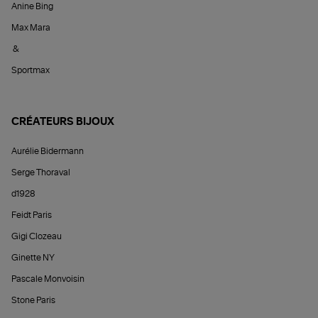
Anine Bing
Max Mara
&
Sportmax
CRÉATEURS BIJOUX
Aurélie Bidermann
Serge Thoraval
d1928
Feidt Paris
Gigi Clozeau
Ginette NY
Pascale Monvoisin
Stone Paris