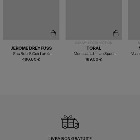
NOUVELLE COLLECTION
N
JEROME DREYFUSS
TORAL
Sac Bobi S Cuir Lamé
Mocassins Killian Sport
Veste
Champagne
Mousse
480,00 €
189,00 €
LIVRAISON GRATUITE