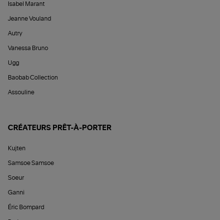
Isabel Marant
Jeanne Vouland
Autry
Vanessa Bruno
Ugg
Baobab Collection
Assouline
CRÉATEURS PRÊT-À-PORTER
Kujten
Samsoe Samsoe
Soeur
Ganni
Éric Bompard