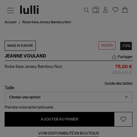
Aller au contenu principal
Accueil
Robe Kara Jersey Bambou Noir
SOLDES
-70%
MADE IN EUROPE
JEANNE VOULAND
Partager
Robe
Robe Kara Jersey Bambou Noir
75,00 €
Kara
250,00 €
Jersey
Bambou
Guide des tailles
Noir
Taille
Prendre votre taille habituelle.
AJOUTER AU PANIER
VOIR DISPONIBILITÉ EN BOUTIQUE