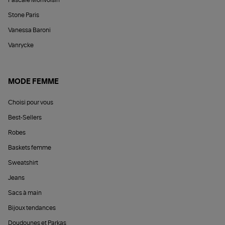
Stone Paris
Vanessa Baroni
Vanrycke
MODE FEMME
Choisi pour vous
Best-Sellers
Robes
Baskets femme
Sweatshirt
Jeans
Sacs à main
Bijoux tendances
Doudounes et Parkas