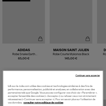
ADIDAS
MAISON SAINT JULIEN
D
Robe Snake Earth
Robe Courte Mykonos Black
Ro
Strata/Aurora Coffee, Capsule
65,00 €
145,00 €
Snake Tweed
Continuer sans accepter
VOS DERNIERS PRODUITS VUS
lulli-sur-la-toile.com utilise des cookies et technologies similaires à des fins de
performance, personnalisation, publicité et analyses, en collaboration avec des
partenaires tels que Google. Vous pouvez configurer vos choix via « Paramétrer »,
accepter l’ensemble des cookies (« J’accepte ») ou refuser ceux non strictement
nécessaires (« Continuer sans accepter »). Pour en savoir plus sur l’utilisation de
vos données,
consulter notre politique de cookies