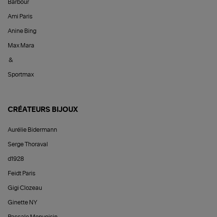
Barbour
Ami Paris
Anine Bing
Max Mara
&
Sportmax
CRÉATEURS BIJOUX
Aurélie Bidermann
Serge Thoraval
d1928
Feidt Paris
Gigi Clozeau
Ginette NY
Pascale Monvoisin