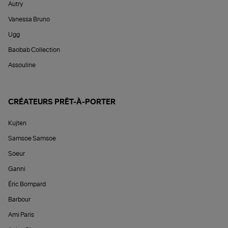
Autry
Vanessa Bruno
Ugg
Baobab Collection
Assouline
CRÉATEURS PRÊT-À-PORTER
Kujten
Samsoe Samsoe
Soeur
Ganni
Éric Bompard
Barbour
Ami Paris