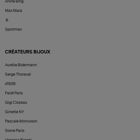
Anine Bing
Max Mara
&
Sportmax
CRÉATEURS BIJOUX
Aurélie Bidermann
Serge Thoraval
d1928
Feidt Paris
Gigi Clozeau
Ginette NY
Pascale Monvoisin
Stone Paris