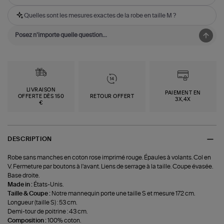
Quelles sont les mesures exactes de la robe en taille M ?
LIVRAISON
PAIEMENT EN
OFFERTE DÈS 150
RETOUR OFFERT
3X,4X
€
DESCRIPTION
Robe sans manches en coton rose imprimé rouge. Épaules à volants. Col en
V. Fermeture par boutons à l'avant. Liens de serrage à la taille. Coupe évasée.
Base droite.
Made in :
États-Unis.
Taille & Coupe :
Notre mannequin porte une taille S et mesure 172 cm.
Longueur (taille S) : 53 cm.
Demi-tour de poitrine : 43 cm.
Composition :
100% coton.