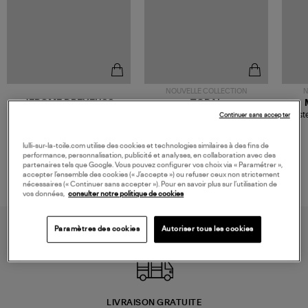
NOUVELLE COLLECTION
N
JEROME DREYFUSS
TORAL
Sac Bobi S Cuir Lamé
Mocassins Killian Sport
Veste
Continuer sans accepter
Champagne
Mousse
480,00 €
189,00 €
lulli-sur-la-toile.com utilise des cookies et technologies similaires à des fins de
performance, personnalisation, publicité et analyses, en collaboration avec des
partenaires tels que Google. Vous pouvez configurer vos choix via « Paramétrer »,
accepter l’ensemble des cookies (« J’accepte ») ou refuser ceux non strictement
nécessaires (« Continuer sans accepter »). Pour en savoir plus sur l’utilisation de
vos données,
consulter notre politique de cookies
Paramètres des cookies
Autoriser tous les cookies
LIVRAISON GRATUITE