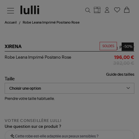
Aller au contenu principal
Accueil
Robe Leana Imprimé Positano Rose
SOLDES
-50%
XIRENA
Partager
Robe
Robe Leana Imprimé Positano Rose
196,00 €
Leana
392,00 €
Imprimé
Positano
Guide des tailles
Rose
Taille
Prendre votre taille habituelle.
VOTRE CONSEILLÈRE LULLI
Une question sur ce produit ?
Cette robe est-elle adaptée aux peaux sensibles ?