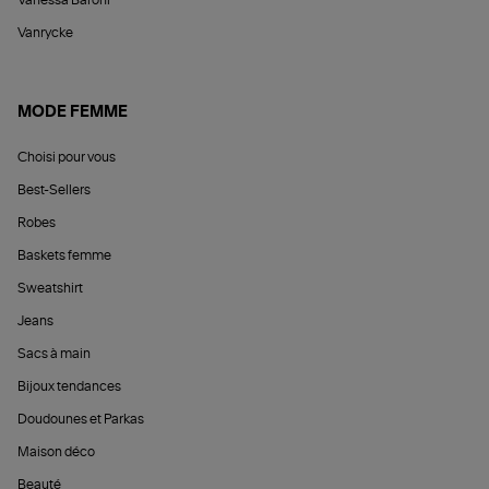
Vanessa Baroni
Vanrycke
MODE FEMME
Choisi pour vous
Best-Sellers
Robes
Baskets femme
Sweatshirt
Jeans
Sacs à main
Bijoux tendances
Doudounes et Parkas
Maison déco
Beauté