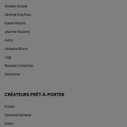
Golden Goose
Jérôme Dreyfuss
Isabel Marant
Jeanne Vouland
Autry
Vanessa Bruno
Ugg
Baobab Collection
Assouline
CRÉATEURS PRÊT-À-PORTER
Kujten
Samsoe Samsoe
Soeur