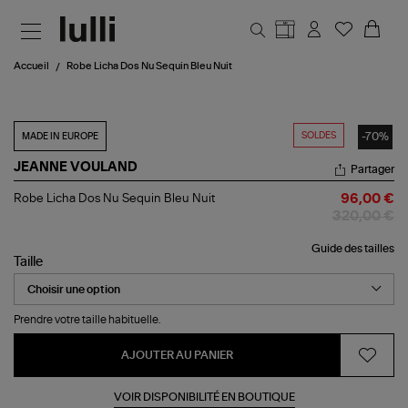
Aller au contenu principal
Accueil
Robe Licha Dos Nu Sequin Bleu Nuit
SOLDES
-70%
MADE IN EUROPE
JEANNE VOULAND
Partager
Robe
Robe Licha Dos Nu Sequin Bleu Nuit
96,00 €
Licha
320,00 €
Dos
Nu
Guide des tailles
Sequin
Taille
Bleu
Nuit
Prendre votre taille habituelle.
AJOUTER AU PANIER
VOIR DISPONIBILITÉ EN BOUTIQUE