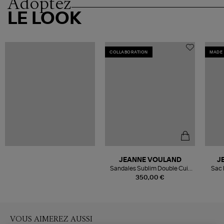
Adoptez
LE LOOK
COLLABORATION
MADE 
JEANNE VOULAND
J
Sandales Sublim Double Cuir
Sac 
Verni Pailleté Coral Blue,
350,00 €
Collaboration Jeanne Vouland
x Véronika Loubry
VOUS AIMEREZ AUSSI