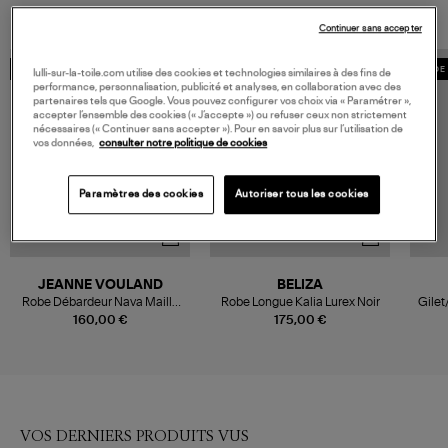
Continuer sans accepter
MADE IN EUROPE
MADE IN EUROPE
MADE 
lulli-sur-la-toile.com utilise des cookies et technologies similaires à des fins de
performance, personnalisation, publicité et analyses, en collaboration avec des
partenaires tels que Google. Vous pouvez configurer vos choix via « Paramétrer »,
accepter l’ensemble des cookies (« J’accepte ») ou refuser ceux non strictement
nécessaires (« Continuer sans accepter »). Pour en savoir plus sur l’utilisation de
vos données,
consulter notre politique de cookies
Paramètres des cookies
Autoriser tous les cookies
JEANNE VOULAND
BELIZA
Robe Débardeur Nava Maille
Robe Longue Kalia Lurex Noir
Gilet
Cotelé Noir
160,00 €
175,00 €
VOS DERNIERS PRODUITS VUS