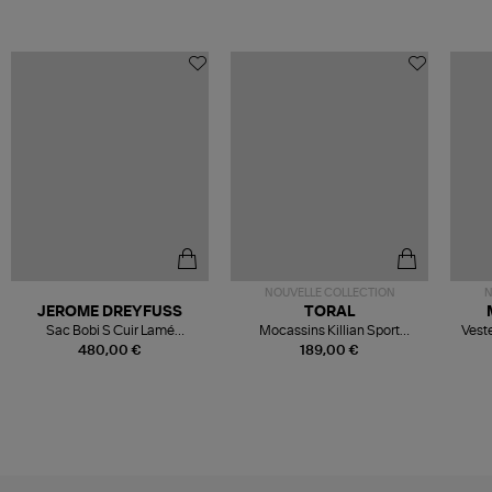
NOUVELLE COLLECTION
N
JEROME DREYFUSS
TORAL
Sac Bobi S Cuir Lamé
Mocassins Killian Sport
Veste
Champagne
Mousse
480,00 €
189,00 €