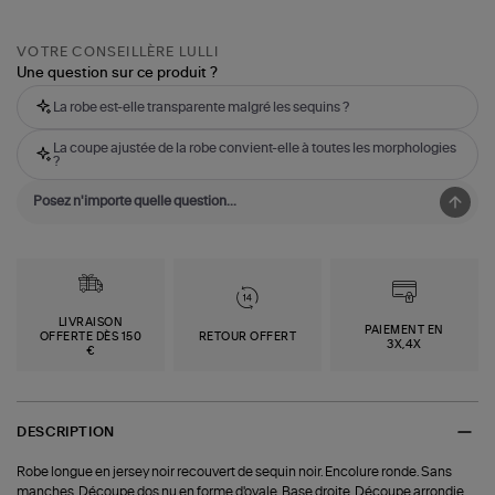
VOTRE CONSEILLÈRE LULLI
Une question sur ce produit ?
La robe est-elle transparente malgré les sequins ?
La coupe ajustée de la robe convient-elle à toutes les morphologies
?
LIVRAISON
PAIEMENT EN
OFFERTE DÈS 150
RETOUR OFFERT
3X,4X
€
DESCRIPTION
Robe longue en jersey noir recouvert de sequin noir. Encolure ronde. Sans
manches. Découpe dos nu en forme d'ovale. Base droite. Découpe arrondie