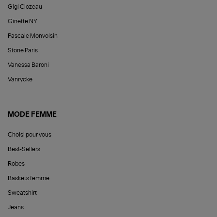
Gigi Clozeau
Ginette NY
Pascale Monvoisin
Stone Paris
Vanessa Baroni
Vanrycke
MODE FEMME
Choisi pour vous
Best-Sellers
Robes
Baskets femme
Sweatshirt
Jeans