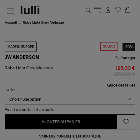
Aller au contenu principal
Accueil
Robe Light Grey Melange
SOLDES
-50%
MADE IN EUROPE
JW ANDERSON
Partager
Robe
Robe Light Grey Melange
125,00 €
Light
250,00 €
Grey
Melange
Guide des tailles
Taille
Prendre votre taille habituelle.
AJOUTER AU PANIER
VOIR DISPONIBILITÉ EN BOUTIQUE