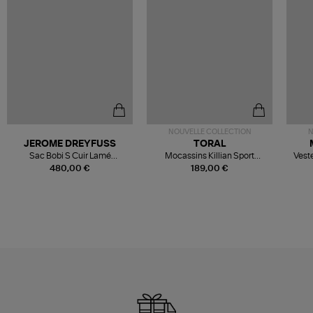
NOUVELLE COLLECTION
N
JEROME DREYFUSS
TORAL
Sac Bobi S Cuir Lamé
Mocassins Killian Sport
Veste
Champagne
Mousse
480,00 €
189,00 €