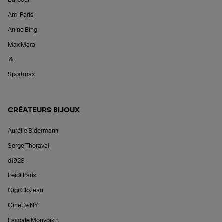
Ami Paris
Anine Bing
Max Mara
&
Sportmax
CRÉATEURS BIJOUX
Aurélie Bidermann
Serge Thoraval
d1928
Feidt Paris
Gigi Clozeau
Ginette NY
Pascale Monvoisin