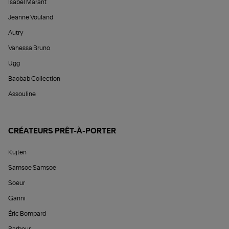
Isabel Marant
Jeanne Vouland
Autry
Vanessa Bruno
Ugg
Baobab Collection
Assouline
CRÉATEURS PRÊT-À-PORTER
Kujten
Samsoe Samsoe
Soeur
Ganni
Éric Bompard
Barbour