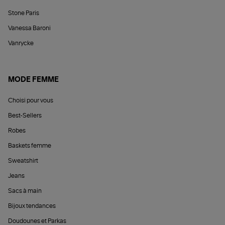
Stone Paris
Vanessa Baroni
Vanrycke
MODE FEMME
Choisi pour vous
Best-Sellers
Robes
Baskets femme
Sweatshirt
Jeans
Sacs à main
Bijoux tendances
Doudounes et Parkas