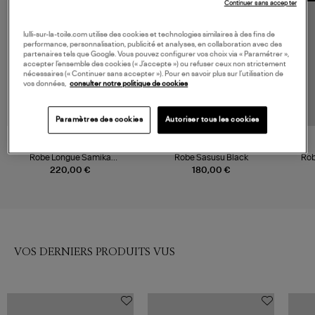
Continuer sans accepter
lulli-sur-la-toile.com utilise des cookies et technologies similaires à des fins de
performance, personnalisation, publicité et analyses, en collaboration avec des
partenaires tels que Google. Vous pouvez configurer vos choix via « Paramétrer »,
accepter l’ensemble des cookies (« J’accepte ») ou refuser ceux non strictement
nécessaires (« Continuer sans accepter »). Pour en savoir plus sur l’utilisation de
vos données,
consulter notre politique de cookies
Paramètres des cookies
Autoriser tous les cookies
NOUVELLE COLLECTION
SAMSOE SAMSOE
SAMSOE SAMSOE
Robe Longue Samika
Robe Sasusu Black
Rob
Botanical Green
220,00 €
180,00 €
VOS DERNIERS PRODUITS VUS