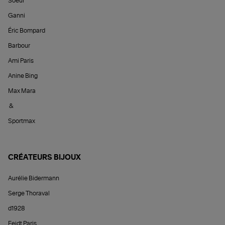
Soeur
Ganni
Éric Bompard
Barbour
Ami Paris
Anine Bing
Max Mara
&
Sportmax
CRÉATEURS BIJOUX
Aurélie Bidermann
Serge Thoraval
d1928
Feidt Paris