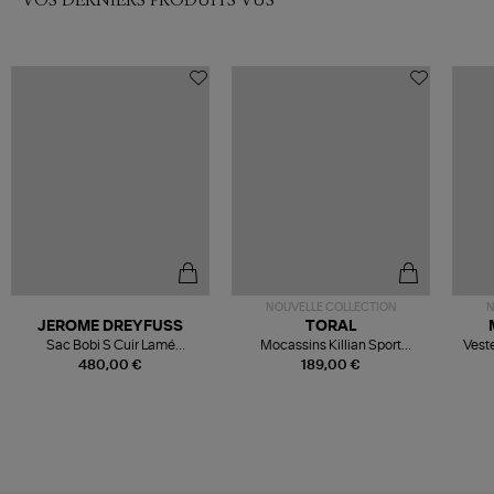
NOUVELLE COLLECTION
N
JEROME DREYFUSS
TORAL
Sac Bobi S Cuir Lamé
Mocassins Killian Sport
Veste
Champagne
Mousse
480,00 €
189,00 €