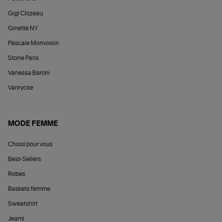
Gigi Clozeau
Ginette NY
Pascale Monvoisin
Stone Paris
Vanessa Baroni
Vanrycke
MODE FEMME
Choisi pour vous
Best-Sellers
Robes
Baskets femme
Sweatshirt
Jeans