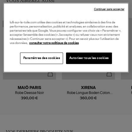
VOUS AIMEREZ AUSSI
Continuer sans accepter
lulli-sur-la-toile.com utilise des cookies et technologies similaires à des fins de
MADE IN EUROPE
performance, personnalisation, publicité et analyses, en collaboration avec des
partenaires tels que Google. Vous pouvez configurer vos choix via « Paramétrer »,
accepter l’ensemble des cookies (« J’accepte ») ou refuser ceux non strictement
nécessaires (« Continuer sans accepter »). Pour en savoir plus sur l’utilisation de
vos données,
consulter notre politique de cookies
Paramètres des cookies
Autoriser tous les cookies
MAIÔ PARIS
XIRENA
Robe Deesse Noir
Robe Longue Boden Coton
Noir
390,00 €
360,00 €
VOS DERNIERS PRODUITS VUS