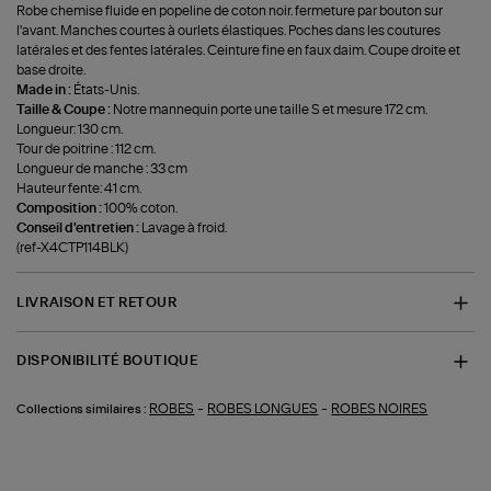
Robe chemise fluide en popeline de coton noir. fermeture par bouton sur
l'avant. Manches courtes à ourlets élastiques. Poches dans les coutures
latérales et des fentes latérales. Ceinture fine en faux daim. Coupe droite et
base droite.
Made in :
États-Unis.
Taille & Coupe :
Notre mannequin porte une taille S et mesure 172 cm.
Longueur: 130 cm.
Tour de poitrine : 112 cm.
Longueur de manche : 33 cm
Hauteur fente: 41 cm.
Composition :
100% coton.
Conseil d'entretien :
Lavage à froid.
(ref-X4CTP114BLK)
LIVRAISON ET RETOUR
DISPONIBILITÉ BOUTIQUE
-
-
ROBES
ROBES LONGUES
ROBES NOIRES
Collections similaires :