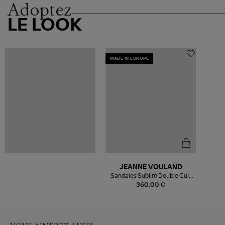
Adoptez
LE LOOK
MADE IN EUROPE
JEANNE VOULAND
Sandales Sublim Double Cuir
Suédé Léopard
360,00 €