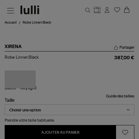
Aller au contenu principal
Accueil
Robe Linnet Black
XIRENA
Partager
Robe
Robe Linnet Black
387,00 €
Linnet
Black
Guide des tailles
Taille
Prendre votre taille habituelle.
AJOUTER AU PANIER