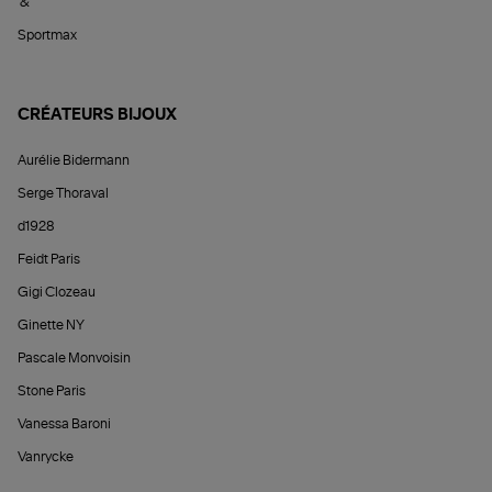
&
Sportmax
CRÉATEURS BIJOUX
Aurélie Bidermann
Serge Thoraval
d1928
Feidt Paris
Gigi Clozeau
Ginette NY
Pascale Monvoisin
Stone Paris
Vanessa Baroni
Vanrycke