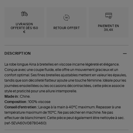
LIVRAISON
PAIEMENT EN
OFFERTE DÈS 150
RETOUR OFFERT
3X,4X
€
DESCRIPTION
La robe longue Aina à bretelles en viscose incarne légèreté et élégance.
Conçue avec une coupe fluide, elle offre un mouvement gracieux et un
confort optimal. Ses fines bretelles ajustables mettent en valeur les épaules,
tandis que son décolleté flatteur ajoute une touche féminine. Idéale pour les
journées ensoleillées ou les occasions décontractées, cette pièce associe
style et praticité pour une allure intemporelle.
Made in :
Chine.
Composition :
100% viscose
Conseil d'entretien :
Lavage à la main à 40°C maximum. Repasser à une
température maximum de 110°C. Ne pas sécher en machine. Ne pas
effectuer de blanchiment. Cette pièce peut également être nettoyée à sec.
(ref-5EVA60V08780460)