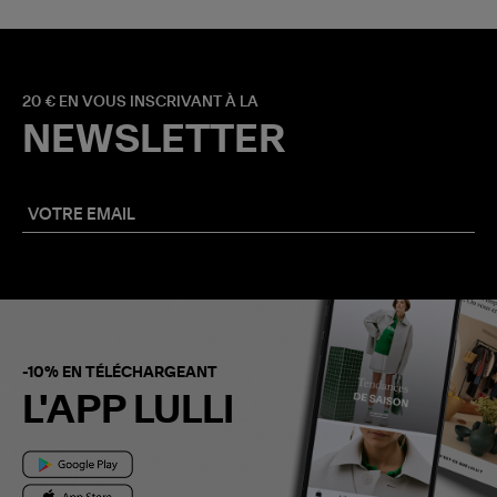
20 € EN VOUS INSCRIVANT À LA
NEWSLETTER
-10% EN TÉLÉCHARGEANT
L'APP LULLI