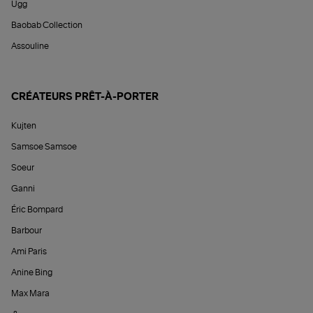
Ugg
Baobab Collection
Assouline
CRÉATEURS PRÊT-À-PORTER
Kujten
Samsoe Samsoe
Soeur
Ganni
Éric Bompard
Barbour
Ami Paris
Anine Bing
Max Mara