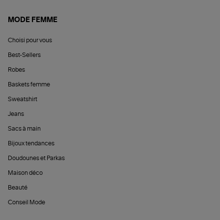
MODE FEMME
Choisi pour vous
Best-Sellers
Robes
Baskets femme
Sweatshirt
Jeans
Sacs à main
Bijoux tendances
Doudounes et Parkas
Maison déco
Beauté
Conseil Mode