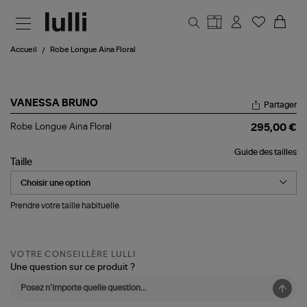
Aller au contenu principal
Accueil
Robe Longue Aina Floral
VANESSA BRUNO
Partager
Robe
Robe Longue Aina Floral
295,00 €
Longue
Aina
Guide des tailles
Floral
Taille
Prendre votre taille habituelle.
VOTRE CONSEILLÈRE LULLI
Une question sur ce produit ?