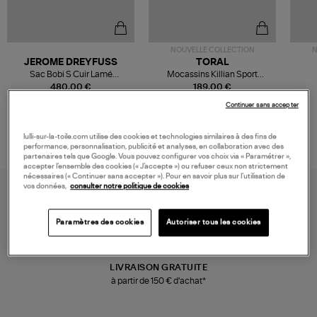
NOUVELLE COLLECTION
N
JEROME DREYFUSS
TORAL
Sac Bobi S Cuir Lamé
Mocassins Killian Sport
Champagne
Mousse
480,00 €
189,00 €
Continuer sans accepter
lulli-sur-la-toile.com utilise des cookies et technologies similaires à des fins de
performance, personnalisation, publicité et analyses, en collaboration avec des
partenaires tels que Google. Vous pouvez configurer vos choix via « Paramétrer »,
accepter l’ensemble des cookies (« J’accepte ») ou refuser ceux non strictement
nécessaires (« Continuer sans accepter »). Pour en savoir plus sur l’utilisation de
vos données,
consulter notre politique de cookies
Paramètres des cookies
Autoriser tous les cookies
LIVRAISON GRATUITE
à partir de 150 € d'achat*