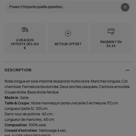
LIVRAISON
PAIEMENT EN
OFFERTE DÈS 150
RETOUR OFFERT
3X,4X
€
DESCRIPTION
Robe longue en soie imprimé léopard et multicolore. Manches longues. Col
chemisier. Fermeture boutonnée. Deux poches plaquées. Ceinture amovible.
Coupe droite. Base droite fendue.
Made in :
Italie.
Taille & Coupe :
Notre mannequin porte une taille S et mesure 172 cm.
Longueur (taille S) : 125 cm.
Demi-tour de poitrine : 42 cm.
Longueur de manches : 45 cm.
Composition :
100% soie.
Conseil d'entretien :
Nettoyage à sec.
(ref-ALOESAB11425124593)