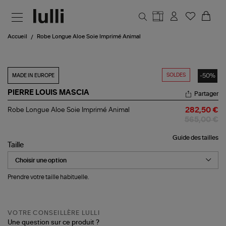
Aller au contenu principal
Accueil
Robe Longue Aloe Soie Imprimé Animal
SOLDES
-50%
MADE IN EUROPE
PIERRE LOUIS MASCIA
Partager
Robe
Robe Longue Aloe Soie Imprimé Animal
282,50 €
Longue
565,00 €
Aloe
Soie
Guide des tailles
Imprimé
Taille
Animal
Prendre votre taille habituelle.
VOTRE CONSEILLÈRE LULLI
Une question sur ce produit ?