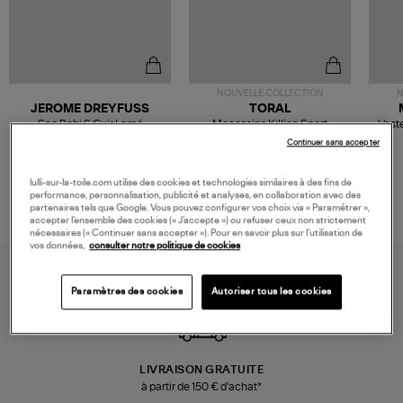
NOUVELLE COLLECTION
N
JEROME DREYFUSS
TORAL
Sac Bobi S Cuir Lamé
Mocassins Killian Sport
Veste
Champagne
Mousse
480,00 €
189,00 €
Continuer sans accepter
lulli-sur-la-toile.com utilise des cookies et technologies similaires à des fins de
performance, personnalisation, publicité et analyses, en collaboration avec des
partenaires tels que Google. Vous pouvez configurer vos choix via « Paramétrer »,
accepter l’ensemble des cookies (« J’accepte ») ou refuser ceux non strictement
nécessaires (« Continuer sans accepter »). Pour en savoir plus sur l’utilisation de
vos données,
consulter notre politique de cookies
Paramètres des cookies
Autoriser tous les cookies
LIVRAISON GRATUITE
à partir de 150 € d'achat*