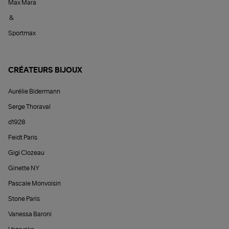
Max Mara
&
Sportmax
CRÉATEURS BIJOUX
Aurélie Bidermann
Serge Thoraval
d1928
Feidt Paris
Gigi Clozeau
Ginette NY
Pascale Monvoisin
Stone Paris
Vanessa Baroni