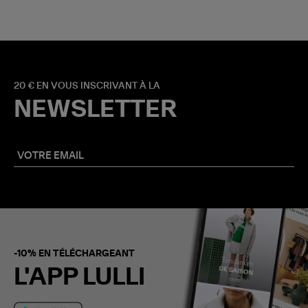
20 € EN VOUS INSCRIVANT À LA
NEWSLETTER
-10% EN TÉLÉCHARGEANT
L'APP LULLI