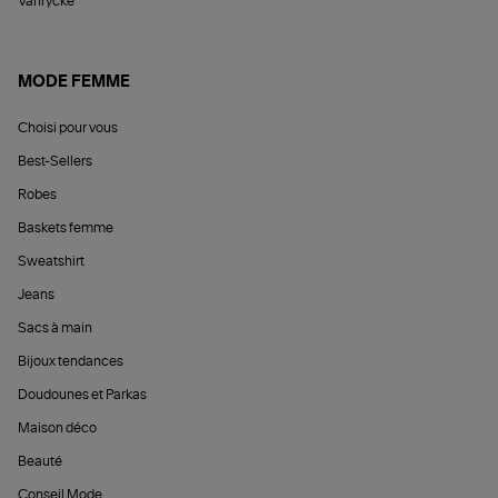
Vanrycke
MODE FEMME
Choisi pour vous
Best-Sellers
Robes
Baskets femme
Sweatshirt
Jeans
Sacs à main
Bijoux tendances
Doudounes et Parkas
Maison déco
Beauté
Conseil Mode