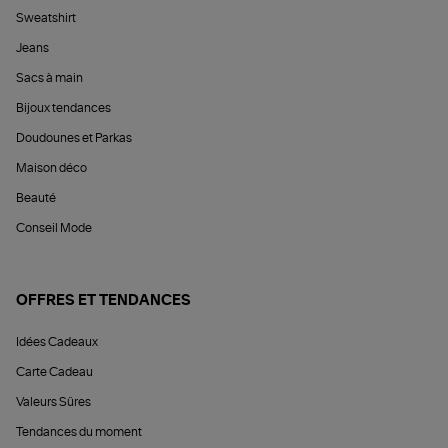
Sweatshirt
Jeans
Sacs à main
Bijoux tendances
Doudounes et Parkas
Maison déco
Beauté
Conseil Mode
OFFRES ET TENDANCES
Idées Cadeaux
Carte Cadeau
Valeurs Sûres
Tendances du moment