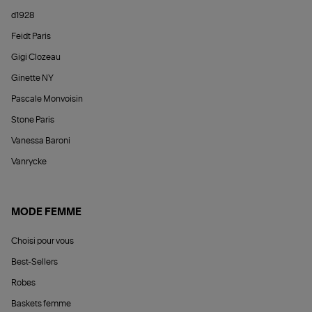
d1928
Feidt Paris
Gigi Clozeau
Ginette NY
Pascale Monvoisin
Stone Paris
Vanessa Baroni
Vanrycke
MODE FEMME
Choisi pour vous
Best-Sellers
Robes
Baskets femme