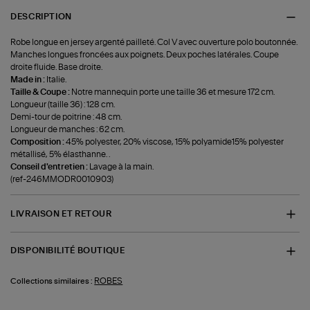
DESCRIPTION
Robe longue en jersey argenté pailleté. Col V avec ouverture polo boutonnée.
Manches longues froncées aux poignets. Deux poches latérales. Coupe
droite fluide. Base droite.
Made in :
Italie.
Taille & Coupe :
Notre mannequin porte une taille 36 et mesure 172 cm.
Longueur (taille 36) : 128 cm.
Demi-tour de poitrine : 48 cm.
Longueur de manches : 62 cm.
Composition :
45% polyester, 20% viscose, 15% polyamide15% polyester
métallisé, 5% élasthanne. .
Conseil d'entretien :
Lavage à la main.
(ref-246MMODR0010903)
LIVRAISON ET RETOUR
DISPONIBILITÉ BOUTIQUE
ROBES
Collections similaires :