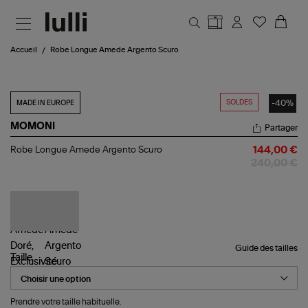
Aller au contenu principal
Accueil
Robe Longue Amede Argento Scuro
SOLDES
-40%
MADE IN EUROPE
MOMONI
Partager
Robe
Robe Longue Amede Argento Scuro
144,00 €
Longue
240,00 €
Amede
Argento
Scuro
Guide des tailles
Taille
Prendre votre taille habituelle.