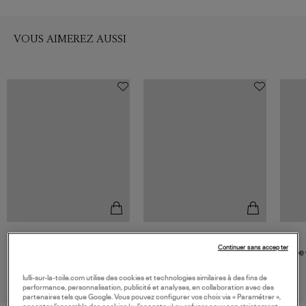
VOUS AIMEREZ AUSSI
RAILS
SAMSOE SAMSOE
Continuer sans accepter
Robe Alessi Striped Eyelet
Robe Longue Saskylar Medium
Robe 
Denim Blue
248,00 €
180,00 €
lulli-sur-la-toile.com utilise des cookies et technologies similaires à des fins de
performance, personnalisation, publicité et analyses, en collaboration avec des
partenaires tels que Google. Vous pouvez configurer vos choix via « Paramétrer »,