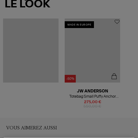
LE LOOK
MADE IN EUROPE
-50%
JW ANDERSON
Totebag Small Puffy Anchor
Blue
275,00 €
550,00 €
VOUS AIMEREZ AUSSI