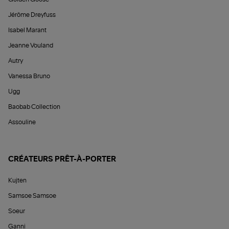
Jérôme Dreyfuss
Isabel Marant
Jeanne Vouland
Autry
Vanessa Bruno
Ugg
Baobab Collection
Assouline
CRÉATEURS PRÊT-À-PORTER
Kujten
Samsoe Samsoe
Soeur
Ganni