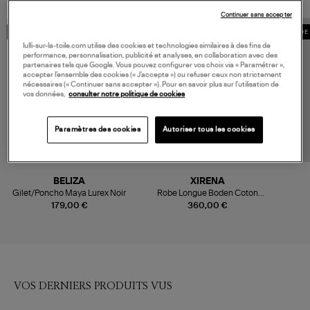
Continuer sans accepter
MADE IN EUROPE
MADE 
lulli-sur-la-toile.com utilise des cookies et technologies similaires à des fins de
performance, personnalisation, publicité et analyses, en collaboration avec des
partenaires tels que Google. Vous pouvez configurer vos choix via « Paramétrer »,
accepter l’ensemble des cookies (« J’accepte ») ou refuser ceux non strictement
nécessaires (« Continuer sans accepter »). Pour en savoir plus sur l’utilisation de
vos données,
consulter notre politique de cookies
Paramètres des cookies
Autoriser tous les cookies
BELIZA
XIRENA
Gilet/Poncho Maya Lurex Noir
Robe Longue Boden Coton
Noir
179,00 €
360,00 €
VOS DERNIERS PRODUITS VUS