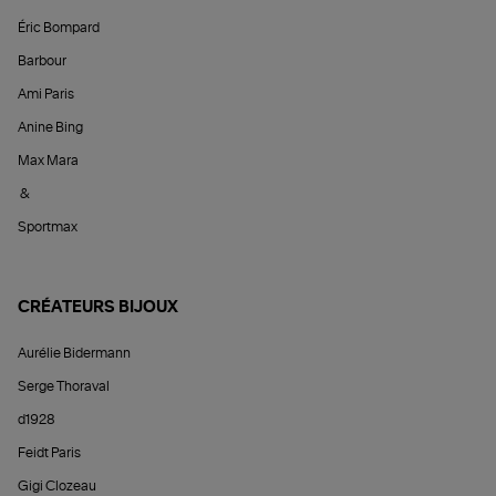
Éric Bompard
Barbour
Ami Paris
Anine Bing
Max Mara
&
Sportmax
CRÉATEURS BIJOUX
Aurélie Bidermann
Serge Thoraval
d1928
Feidt Paris
Gigi Clozeau