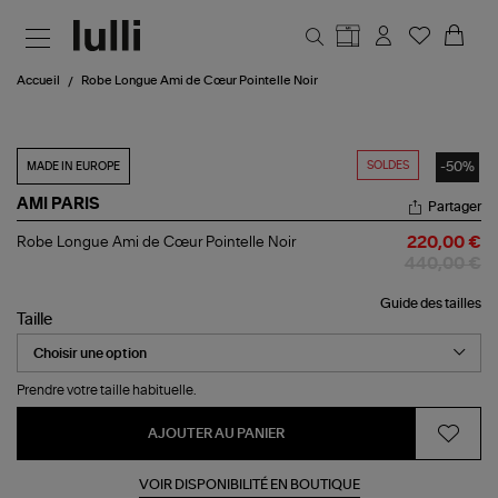
Aller au contenu principal
Accueil
Robe Longue Ami de Cœur Pointelle Noir
SOLDES
-50%
MADE IN EUROPE
AMI PARIS
Partager
Robe
Robe Longue Ami de Cœur Pointelle Noir
220,00 €
Longue
440,00 €
Ami
de
Guide des tailles
Cœur
Taille
Pointelle
Noir
Prendre votre taille habituelle.
AJOUTER AU PANIER
VOIR DISPONIBILITÉ EN BOUTIQUE