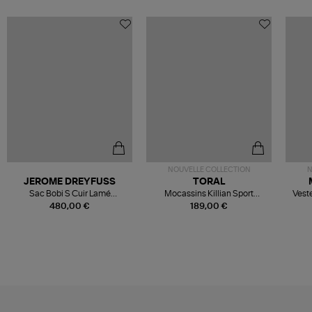
NOUVELLE COLLECTION
N
JEROME DREYFUSS
TORAL
Sac Bobi S Cuir Lamé
Mocassins Killian Sport
Veste
Champagne
Mousse
480,00 €
189,00 €