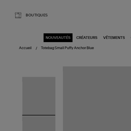
Aller au contenu principal
BOUTIQUES
NOUVEAUTÉS
CRÉATEURS
VÊTEMENTS
Accueil
Totebag Small Puffy Anchor Blue