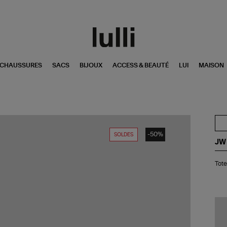
CHAUSSURES
SACS
BIJOUX
ACCESS & BEAUTÉ
LUI
MAISON
-50%
SOLDES
JW
Tot
Tote
Sma
Puf
An
Blu