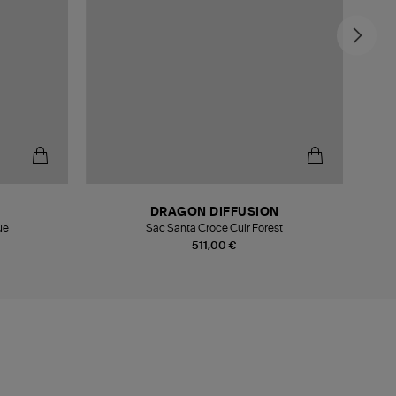
-5
DRAGON DIFFUSION
ue
Sac Santa Croce Cuir Forest
511,00 €