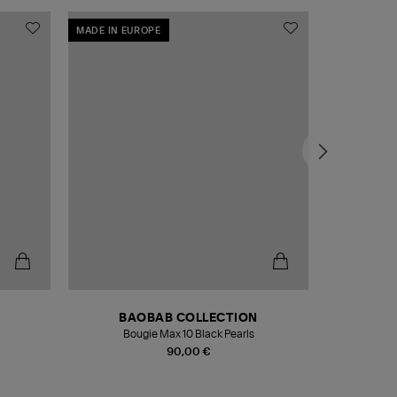
MADE IN EUROPE
MADE IN EU
BAOBAB COLLECTION
Bougie Max 10 Black Pearls
Paréo Fou
90,00 €