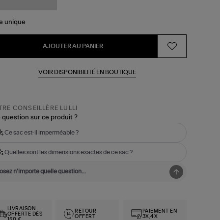
le
unique
AJOUTER AU PANIER
VOIR DISPONIBILITÉ EN BOUTIQUE
RE CONSEILLÈRE LULLI
 question sur ce produit ?
Ce sac est-il imperméable ?
Quelles sont les dimensions exactes de ce sac ?
LIVRAISON
RETOUR
PAIEMENT EN
OFFERTE DÈS
OFFERT
3X,4X
150 €