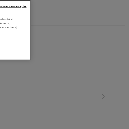
ntinuer sans accepter
ublicité et
étrer »,
s accepter »).