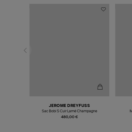
T
JEROME DREYFUSS
k
Sac Bobi S Cuir Lamé Champagne
M
480,00 €