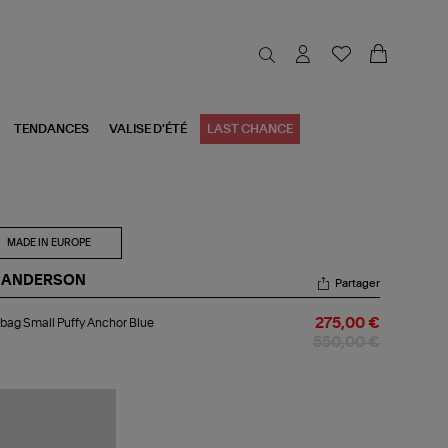
TENDANCES
VALISE D'ÉTÉ
LAST CHANCE
MADE IN EUROPE
 ANDERSON
Partager
ebag
bag Small Puffy Anchor Blue
275,00 €
ll
fy
550,00 €
chor
e