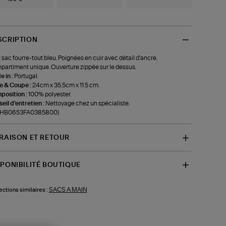
SCRIPTION
t sac fourre-tout bleu. Poignées en cuir avec détail d'ancre.
artiment unique. Ouverture zippée sur le dessus.
 in :
Portugal.
le & Coupe :
24cm x 35.5cm x 11.5 cm.
position :
100% polyester.
eil d'entretien :
Nettoyage chez un spécialiste.
f-HB0653FA0385800)
VRAISON ET RETOUR
SPONIBILITÉ BOUTIQUE
SACS A MAIN
ections similaires :