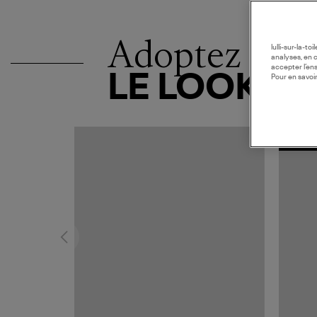
Adoptez
lulli-sur-la-t
analyses, en 
accepter l’en
LE LOOK
Pour en savoir
MADE I