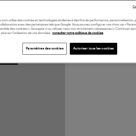
Co
oile.com utilise des cookies et technologies similaires à des fins de performance, personnalisation, p
collaboration avec des partenaires tels que Google. Vous pouvez configurer vos choix via « Param
semble des cookies (« J’accepte ») ou refuser ceux non strictement nécessaires (« Continuer san
 plus sur l’utilisation de vos données,
consulter notre politique de cookies
Paramètres des cookies
Autoriser tous les cookies
N EUROPE