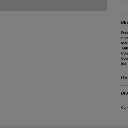
DE
Peti
Comp
Made
Tail
Com
Cons
(re
LI
DI
Coll