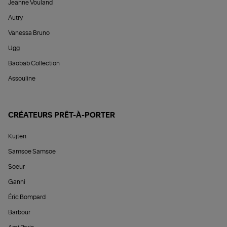
Jeanne Vouland
Autry
Vanessa Bruno
Ugg
Baobab Collection
Assouline
CRÉATEURS PRÊT-À-PORTER
Kujten
Samsoe Samsoe
Soeur
Ganni
Éric Bompard
Barbour