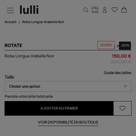
Aller au contenu principal
Accueil
Robe Longue Arabella Noir
SOLDES
-50%
ROTATE
Partager
Robe
Robe Longue Arabella Noir
150,00 €
Longue
300,00 €
Arabella
Noir
Guide des tailles
Taille
Prendre votre taille habituelle.
AJOUTER AU PANIER
VOIR DISPONIBILITÉ EN BOUTIQUE