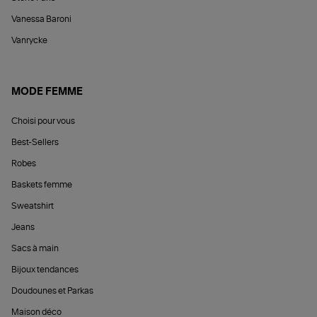
Vanessa Baroni
Vanrycke
MODE FEMME
Choisi pour vous
Best-Sellers
Robes
Baskets femme
Sweatshirt
Jeans
Sacs à main
Bijoux tendances
Doudounes et Parkas
Maison déco