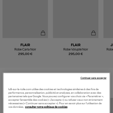
FLAIR
FLAIR
J
Robe Carla Noir
Robe Volupté Noir
Robe
295,00 €
295,00 €
Continuer sans accepter
VOS DERNIERS PRODUITS VUS
lulli-sur-la-toile.com utilise des cookies et technologies similaires à des fins de
performance, personnalisation, publicité et analyses, en collaboration avec des
partenaires tels que Google. Vous pouvez configurer vos choix via « Paramétrer »,
accepter l’ensemble des cookies (« J’accepte ») ou refuser ceux non strictement
nécessaires (« Continuer sans accepter »). Pour en savoir plus sur l’utilisation de
vos données,
consulter notre politique de cookies