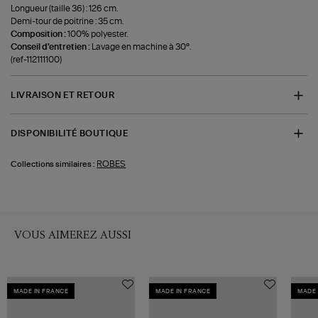
Longueur (taille 36) : 126 cm.
Demi-tour de poitrine : 35 cm.
Composition :
100% polyester.
Conseil d'entretien :
Lavage en machine à 30°.
(ref-112111100)
LIVRAISON ET RETOUR
DISPONIBILITÉ BOUTIQUE
ROBES
Collections similaires :
VOUS AIMEREZ AUSSI
MADE IN FRANCE
MADE IN FRANCE
MADE 