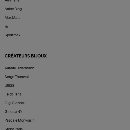
Ami Paris
Anine Bing
Max Mara
&
Sportmax
CRÉATEURS BIJOUX
Aurélie Bidermann
Serge Thoraval
d1928
Feidt Paris
Gigi Clozeau
Ginette NY
Pascale Monvoisin
Stone Paris