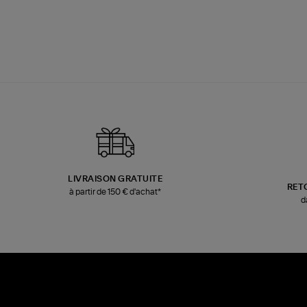
LIVRAISON GRATUITE
RET
à partir de 150 € d'achat*
d