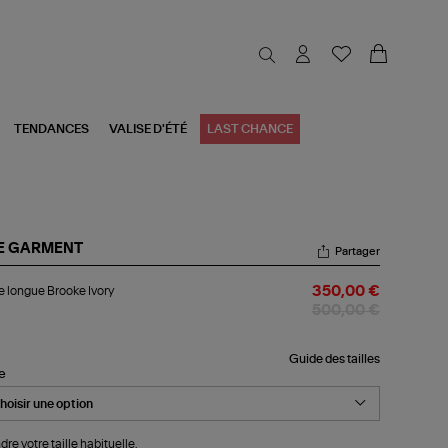
TENDANCES
VALISE D'ÉTÉ
LAST CHANCE
E GARMENT
Partager
be
 longue Brooke Ivory
350,00 €
ngue
ooke
500,00 €
ry
Guide des tailles
le
dre votre taille habituelle.