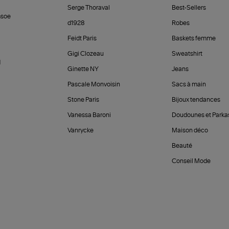
Serge Thoraval
Best-Sellers
soe
d1928
Robes
Feidt Paris
Baskets femme
Gigi Clozeau
Sweatshirt
d
Ginette NY
Jeans
Pascale Monvoisin
Sacs à main
Stone Paris
Bijoux tendances
Vanessa Baroni
Doudounes et Parka
Vanrycke
Maison déco
Beauté
Conseil Mode