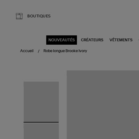
Aller au contenu principal
BOUTIQUES
NOUVEAUTÉS
CRÉATEURS
VÊTEMENTS
Accueil
Robe longue Brooke Ivory