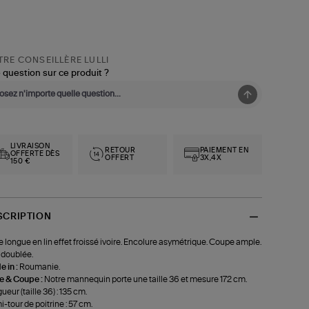
RE CONSEILLÈRE LULLI
 question sur ce produit ?
LIVRAISON
RETOUR
PAIEMENT EN
OFFERTE DÈS
OFFERT
3X,4X
150 €
SCRIPTION
 longue en lin effet froissé ivoire. Encolure asymétrique. Coupe ample.
doublée.
 in :
Roumanie.
le & Coupe :
Notre mannequin porte une taille 36 et mesure 172 cm.
ueur (taille 36) : 135 cm.
-tour de poitrine : 57 cm.