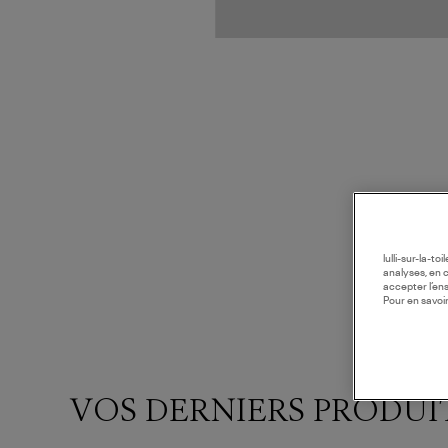
lulli-sur-la-t
analyses, en 
accepter l’en
Pour en savoir
VOS DERNIERS PRODUI