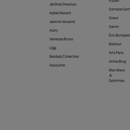
Kujten
Jérôme Dreyfuss
Samsoe Sam
Isabel Marant
Soeur
Jeanne Vouland
Ganni
Autry
Éric Bompar
Vanessa Bruno
Barbour
Ugg
Ami Paris
Baobab Collection
Anine Bing
Assouline
Max Mara
&
Sportmax