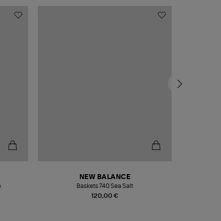
NEW BALANCE
e
Baskets 740 Sea Salt
Veste
120,00 €