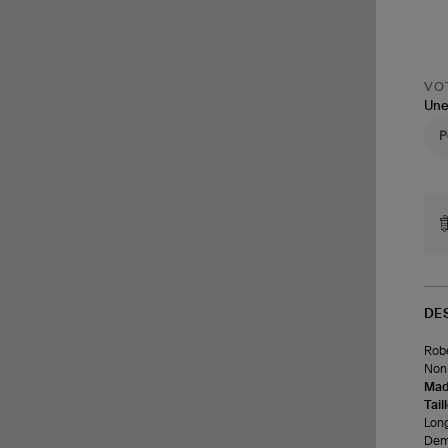
VOT
Une
DE
Robe
Non 
Made
Tail
Long
Demi