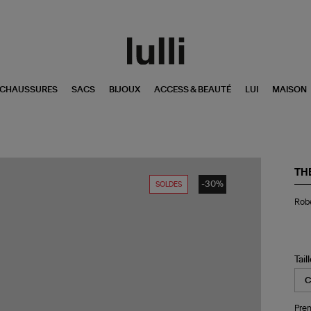
CHAUSSURES
SACS
BIJOUX
ACCESS & BEAUTÉ
LUI
MAISON
TH
-30%
SOLDES
Ro
Robe
lo
Br
Ivo
Tail
Pren