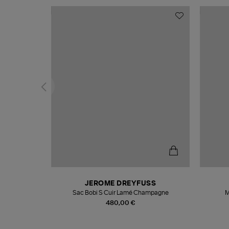
N
JEROME DREYFUSS
te
Sac Bobi S Cuir Lamé Champagne
M
480,00 €