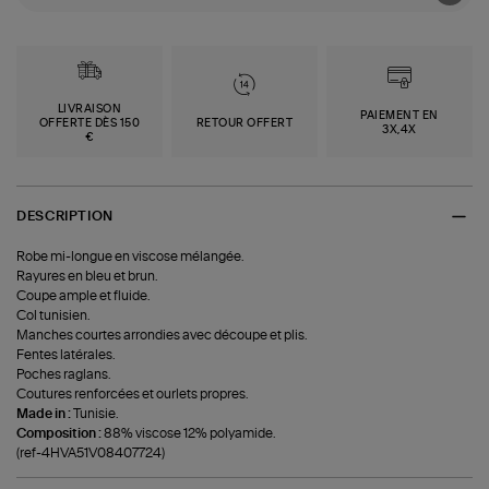
LIVRAISON
PAIEMENT EN
OFFERTE DÈS 150
RETOUR OFFERT
3X,4X
€
DESCRIPTION
Robe mi-longue en viscose mélangée.
Rayures en bleu et brun.
Coupe ample et fluide.
Col tunisien.
Manches courtes arrondies avec découpe et plis.
Fentes latérales.
Poches raglans.
Coutures renforcées et ourlets propres.
Made in :
Tunisie.
Composition :
88% viscose 12% polyamide.
(ref-4HVA51V08407724)