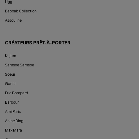
Ugg
Baobab Collection
Assouline
CRÉATEURS PRÊT-À-PORTER
Kujten
Samsoe Samsoe
Soeur
Ganni
Éric Bompard
Barbour
Ami Paris
Anine Bing
Max Mara