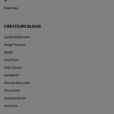
&
Sportmax
CRÉATEURS BIJOUX
Aurélie Bidermann
Serge Thoraval
d1928
Feidt Paris
Gigi Clozeau
Ginette NY
Pascale Monvoisin
Stone Paris
Vanessa Baroni
Vanrycke