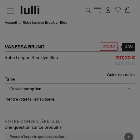
Aller au contenu principal
Accueil
Robe Longue Brooklyn Bleu
SOLDES
-40%
VANESSA BRUNO
Partager
Robe
Robe Longue Brooklyn Bleu
207,00 €
Longue
345,00 €
Brooklyn
Bleu
Guide des tailles
Taille
Prendre votre taille habituelle.
VOTRE CONSEILLÈRE LULLI
Une question sur ce produit ?