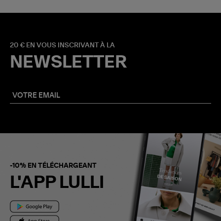
20 € EN VOUS INSCRIVANT À LA
NEWSLETTER
-10% EN TÉLÉCHARGEANT
L'APP LULLI