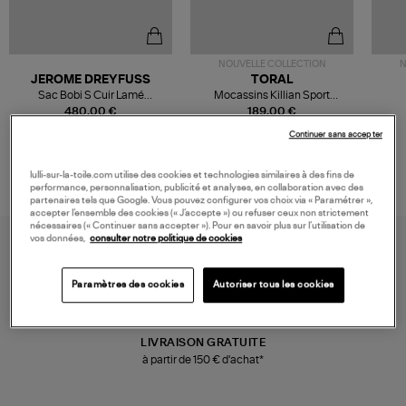
NOUVELLE COLLECTION
N
JEROME DREYFUSS
TORAL
Sac Bobi S Cuir Lamé
Mocassins Killian Sport
Champagne
Mousse
480,00 €
189,00 €
Continuer sans accepter
lulli-sur-la-toile.com utilise des cookies et technologies similaires à des fins de
performance, personnalisation, publicité et analyses, en collaboration avec des
partenaires tels que Google. Vous pouvez configurer vos choix via « Paramétrer »,
accepter l’ensemble des cookies (« J’accepte ») ou refuser ceux non strictement
nécessaires (« Continuer sans accepter »). Pour en savoir plus sur l’utilisation de
vos données,
consulter notre politique de cookies
Paramètres des cookies
Autoriser tous les cookies
LIVRAISON GRATUITE
à partir de 150 € d'achat*