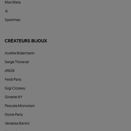
Max Mara
&
Sportmax
CRÉATEURS BIJOUX
Aurélie Bidermann
Serge Thoraval
d1928
Feidt Paris
Gigi Clozeau
Ginette NY
Pascale Monvoisin
Stone Paris
Vanessa Baroni