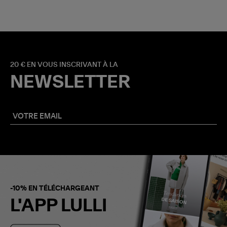
20 € EN VOUS INSCRIVANT À LA
NEWSLETTER
-10% EN TÉLÉCHARGEANT
L'APP LULLI