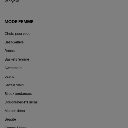
Vanrycke
MODE FEMME
Choisi pour vous
Best-Sellers
Robes
Baskets femme
Sweatshirt
Jeans
Sacs à main
Bijoux tendances
Doudounes et Parkas
Maison déco
Beauté