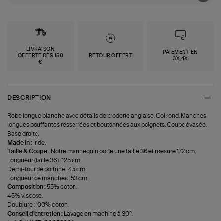
LIVRAISON
PAIEMENT EN
OFFERTE DÈS 150
RETOUR OFFERT
3X,4X
€
DESCRIPTION
Robe longue blanche avec détails de broderie anglaise. Col rond. Manches
longues bouffantes resserrées et boutonnées aux poignets. Coupe évasée.
Base droite.
Made in :
Inde.
Taille & Coupe :
Notre mannequin porte une taille 36 et mesure 172 cm.
Longueur (taille 36) : 125 cm.
Demi-tour de poitrine : 45 cm.
Longueur de manches : 53 cm.
Composition :
55% coton.
45% viscose.
Doublure : 100% coton.
Conseil d'entretien :
Lavage en machine à 30°.