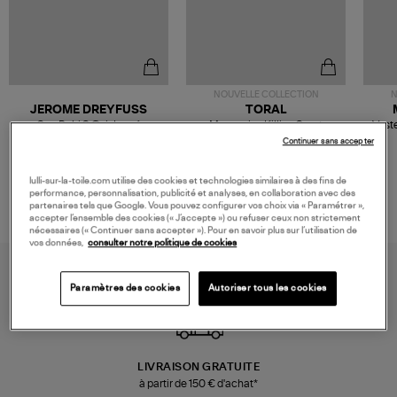
NOUVELLE COLLECTION
N
JEROME DREYFUSS
TORAL
Sac Bobi S Cuir Lamé
Mocassins Killian Sport
Veste
Champagne
Mousse
480,00 €
189,00 €
Continuer sans accepter
lulli-sur-la-toile.com utilise des cookies et technologies similaires à des fins de
performance, personnalisation, publicité et analyses, en collaboration avec des
partenaires tels que Google. Vous pouvez configurer vos choix via « Paramétrer »,
accepter l’ensemble des cookies (« J’accepte ») ou refuser ceux non strictement
nécessaires (« Continuer sans accepter »). Pour en savoir plus sur l’utilisation de
vos données,
consulter notre politique de cookies
Paramètres des cookies
Autoriser tous les cookies
LIVRAISON GRATUITE
à partir de 150 € d'achat*