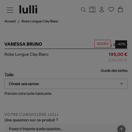
Aller au contenu principal
Accueil
Robe Longue Clay Blanc
SOLDES
-40%
VANESSA BRUNO
Partager
Robe
Robe Longue Clay Blanc
195,00 €
Longue
325,00 €
Clay
Blanc
Guide des tailles
Taille
Prendre votre taille habituelle.
VOTRE CONSEILLÈRE LULLI
Une question sur ce produit ?