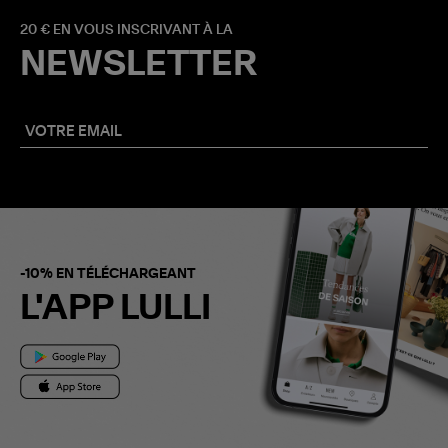
20 € EN VOUS INSCRIVANT À LA
NEWSLETTER
-10% EN TÉLÉCHARGEANT
L'APP LULLI