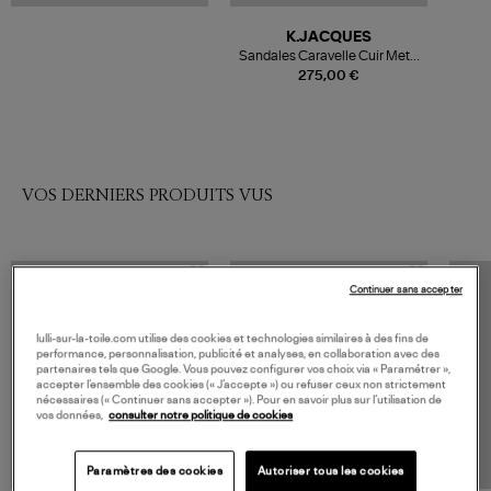
K.JACQUES
Sandales Caravelle Cuir Metyl
Champa
275,00 €
VOS DERNIERS PRODUITS VUS
Continuer sans accepter
lulli-sur-la-toile.com utilise des cookies et technologies similaires à des fins de
performance, personnalisation, publicité et analyses, en collaboration avec des
partenaires tels que Google. Vous pouvez configurer vos choix via « Paramétrer »,
accepter l’ensemble des cookies (« J’accepte ») ou refuser ceux non strictement
nécessaires (« Continuer sans accepter »). Pour en savoir plus sur l’utilisation de
vos données,
consulter notre politique de cookies
Paramètres des cookies
Autoriser tous les cookies