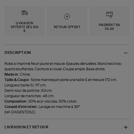
LIVRAISON
PAIEMENT EN
OFFERTE DÈS 150
RETOUR OFFERT
3X,4X
€
DESCRIPTION
Robe à imprimé fleuri jaune et mauve. Epaules dénudées. Manches trois-
quarts bouffantes. Ceinture à nouer. Coupe ample. Base droite.
Made in :
Chine.
Taille & Coupe :
Notre mannequin porte une taille S et mesure 172 cm.
Longueur (taille S) : 117 cm.
Demi-tour de poitrine : 63 cm.
Longueur de manches : 46 cm.
Composition :
50% eco-viscose, 50% coton.
Conseil d'entretien :
Lavage en machine à 30°.
(ref-DAGENTD1LC)
LIVRAISON ET RETOUR