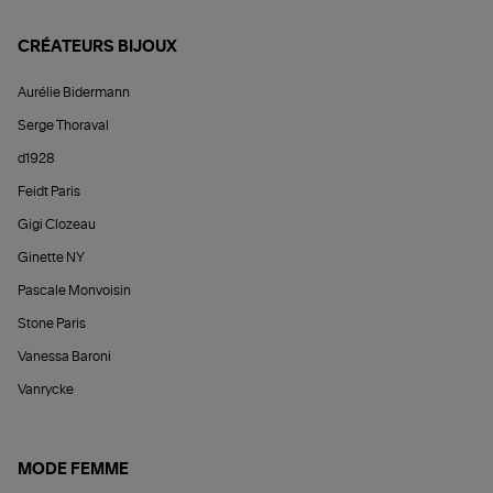
CRÉATEURS BIJOUX
Aurélie Bidermann
Serge Thoraval
d1928
Feidt Paris
Gigi Clozeau
Ginette NY
Pascale Monvoisin
Stone Paris
Vanessa Baroni
Vanrycke
MODE FEMME