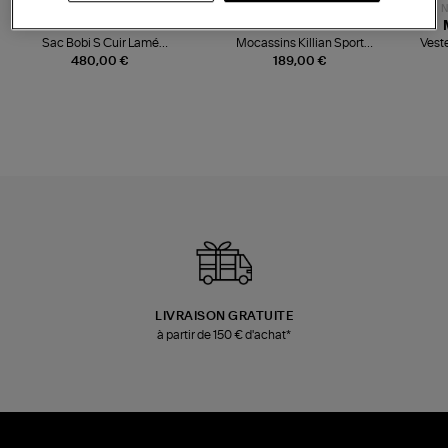
NOUVELLE COLLECTION
N
JEROME DREYFUSS
TORAL
Sac Bobi S Cuir Lamé
Mocassins Killian Sport
Veste
Champagne
Mousse
480,00 €
189,00 €
LIVRAISON GRATUITE
à partir de 150 € d'achat*