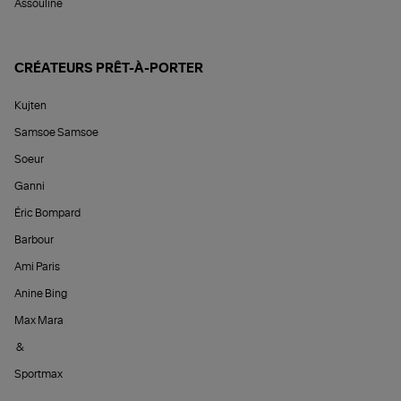
Assouline
CRÉATEURS PRÊT-À-PORTER
Kujten
Samsoe Samsoe
Soeur
Ganni
Éric Bompard
Barbour
Ami Paris
Anine Bing
Max Mara
&
Sportmax