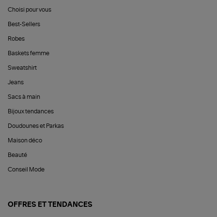
Choisi pour vous
Best-Sellers
Robes
Baskets femme
Sweatshirt
Jeans
Sacs à main
Bijoux tendances
Doudounes et Parkas
Maison déco
Beauté
Conseil Mode
OFFRES ET TENDANCES