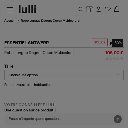
Aller au contenu principal
Accueil
Robe Longue Dagent Coton Multicolore
SOLDES
-50%
ESSENTIEL ANTWERP
Partager
Robe
Robe Longue Dagent Coton Multicolore
105,00 €
Longue
210,00 €
Dagent
Coton
Taille
Multicolore
Prendre votre taille habituelle.
VOTRE CONSEILLÈRE LULLI
Une question sur ce produit ?