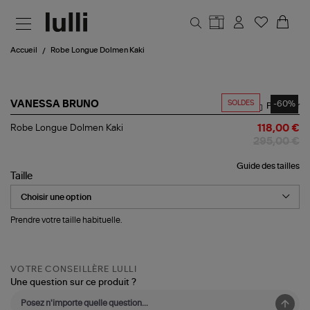
Aller au contenu principal
Accueil
Robe Longue Dolmen Kaki
SOLDES
-60%
VANESSA BRUNO
Partager
Robe
Robe Longue Dolmen Kaki
118,00 €
Longue
295,00 €
Dolmen
Kaki
Guide des tailles
Taille
Prendre votre taille habituelle.
VOTRE CONSEILLÈRE LULLI
Une question sur ce produit ?