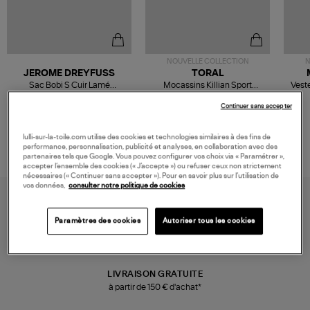
NOUVELLE COLLECTION
N
JEROME DREYFUSS
TORAL
Sac Bobi S Cuir Lamé
Mocassins Killian Sport
Veste
Champagne
Mousse
480,00 €
189,00 €
Continuer sans accepter
lulli-sur-la-toile.com utilise des cookies et technologies similaires à des fins de
performance, personnalisation, publicité et analyses, en collaboration avec des
partenaires tels que Google. Vous pouvez configurer vos choix via « Paramétrer »,
accepter l’ensemble des cookies (« J’accepte ») ou refuser ceux non strictement
nécessaires (« Continuer sans accepter »). Pour en savoir plus sur l’utilisation de
vos données,
consulter notre politique de cookies
Paramètres des cookies
Autoriser tous les cookies
LIVRAISON GRATUITE
à partir de 150 € d'achat*