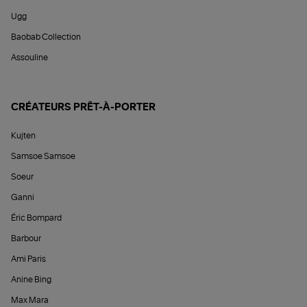
Ugg
Baobab Collection
Assouline
CRÉATEURS PRÊT-À-PORTER
Kujten
Samsoe Samsoe
Soeur
Ganni
Éric Bompard
Barbour
Ami Paris
Anine Bing
Max Mara