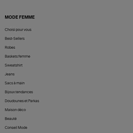
MODE FEMME
Choisi pour vous
Best-Sellers
Robes
Baskets femme
Sweatshirt
Jeans
Sacs à main
Bijoux tendances
Doudounes et Parkas
Maison déco
Beauté
Conseil Mode