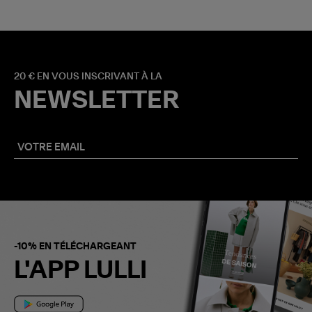
20 € EN VOUS INSCRIVANT À LA
NEWSLETTER
-10% EN TÉLÉCHARGEANT
L'APP LULLI