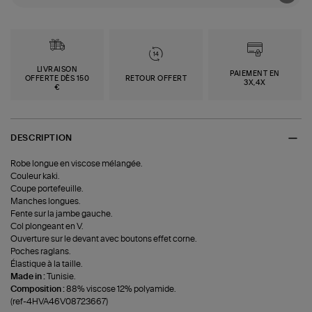
LIVRAISON
PAIEMENT EN
OFFERTE DÈS 150
RETOUR OFFERT
3X,4X
€
DESCRIPTION
Robe longue en viscose mélangée.
Couleur kaki.
Coupe portefeuille.
Manches longues.
Fente sur la jambe gauche.
Col plongeant en V.
Ouverture sur le devant avec boutons effet corne.
Poches raglans.
Élastique à la taille.
Made in :
Tunisie.
Composition :
88% viscose 12% polyamide.
(ref-4HVA46V08723667)