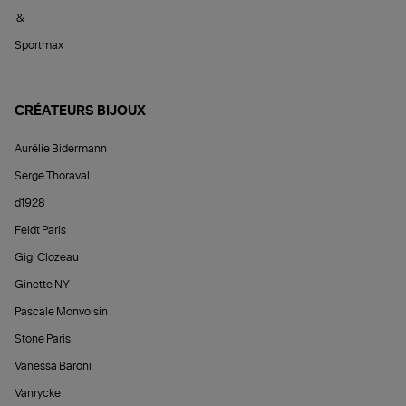
&
Sportmax
CRÉATEURS BIJOUX
Aurélie Bidermann
Serge Thoraval
d1928
Feidt Paris
Gigi Clozeau
Ginette NY
Pascale Monvoisin
Stone Paris
Vanessa Baroni
Vanrycke