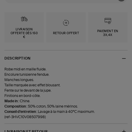
LIVRAISON
PAIEMENT EN
OFFERTE DÈS 150
RETOUR OFFERT
3X,4X
€
DESCRIPTION
Robe midi en maille fluide.
Encolure tunisienne fendue.
Manches longues.
Taille marquée avec effet blousant.
Fente sur le devant de la jupe.
Finitions en bord-côte.
Made in :
Chine.
Composition :
50% coton, 50% laine mérinos.
Conseil d'entretien :
Lavage à la main à 40°C maximum.
(ref-3HVC10V08507998)
LIVRAISON ET RETOUR