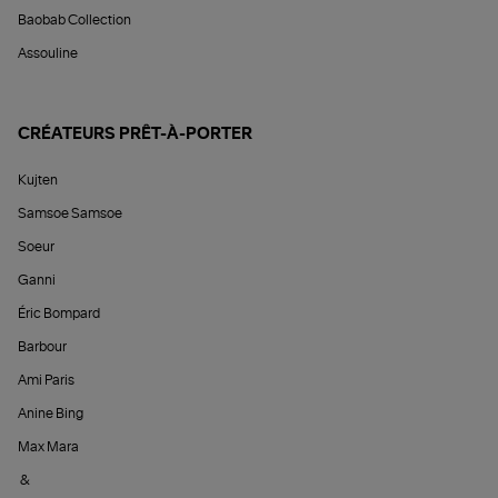
Baobab Collection
Assouline
CRÉATEURS PRÊT-À-PORTER
Kujten
Samsoe Samsoe
Soeur
Ganni
Éric Bompard
Barbour
Ami Paris
Anine Bing
Max Mara
&