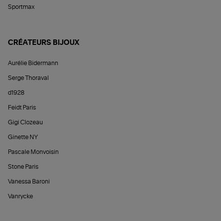
Sportmax
CRÉATEURS BIJOUX
Aurélie Bidermann
Serge Thoraval
d1928
Feidt Paris
Gigi Clozeau
Ginette NY
Pascale Monvoisin
Stone Paris
Vanessa Baroni
Vanrycke