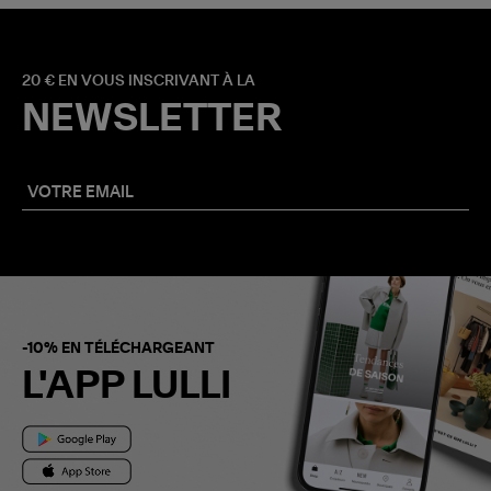
20 € EN VOUS INSCRIVANT À LA
NEWSLETTER
-10% EN TÉLÉCHARGEANT
L'APP LULLI