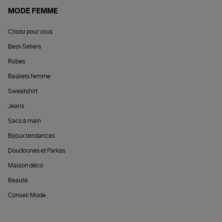
MODE FEMME
Choisi pour vous
Best-Sellers
Robes
Baskets femme
Sweatshirt
Jeans
Sacs à main
Bijoux tendances
Doudounes et Parkas
Maison déco
Beauté
Conseil Mode