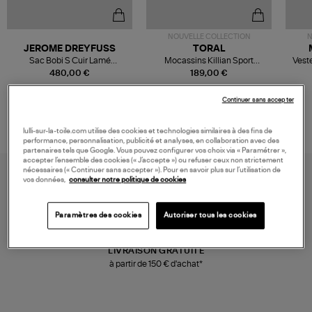
NOUVELLE COLLECTION
N
JEROME DREYFUSS
TORAL
Sac Bobi S Cuir Lamé
Mocassins Killian Sport
Veste
Champagne
Mousse
480,00 €
189,00 €
Continuer sans accepter
lulli-sur-la-toile.com utilise des cookies et technologies similaires à des fins de
performance, personnalisation, publicité et analyses, en collaboration avec des
partenaires tels que Google. Vous pouvez configurer vos choix via « Paramétrer »,
accepter l’ensemble des cookies (« J’accepte ») ou refuser ceux non strictement
nécessaires (« Continuer sans accepter »). Pour en savoir plus sur l’utilisation de
vos données,
consulter notre politique de cookies
Paramètres des cookies
Autoriser tous les cookies
LIVRAISON GRATUITE
à partir de 150 € d'achat*