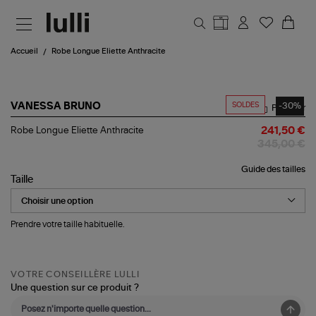
Aller au contenu principal
Accueil
Robe Longue Eliette Anthracite
SOLDES
-30%
VANESSA BRUNO
Partager
Robe
Robe Longue Eliette Anthracite
241,50 €
Longue
345,00 €
Eliette
Anthracite
Guide des tailles
Taille
Prendre votre taille habituelle.
VOTRE CONSEILLÈRE LULLI
Une question sur ce produit ?