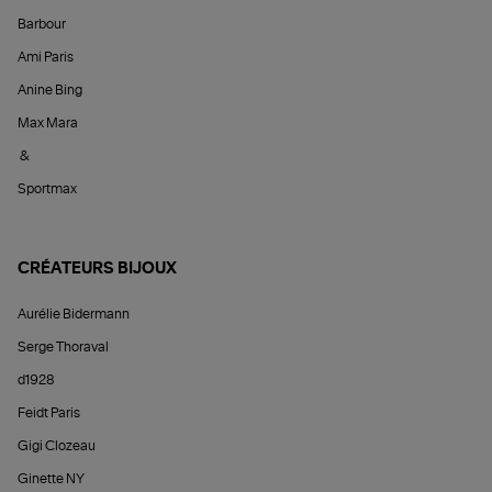
Barbour
Ami Paris
Anine Bing
Max Mara
&
Sportmax
CRÉATEURS BIJOUX
Aurélie Bidermann
Serge Thoraval
d1928
Feidt Paris
Gigi Clozeau
Ginette NY