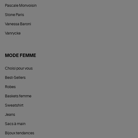
Pascale Monvoisin
Stone Paris
Vanessa Baroni
Vanrycke
MODE FEMME
Choisi pour vous
Best-Sellers
Robes
Baskets femme
Sweatshirt
Jeans
Sacs à main
Bijoux tendances