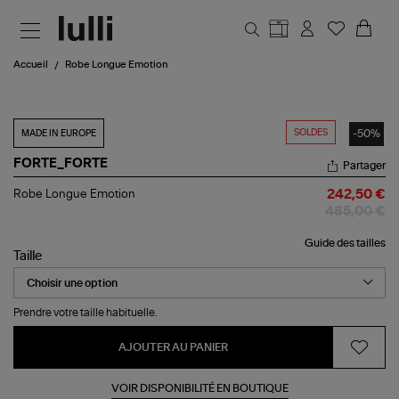
Aller au contenu principal
Accueil
Robe Longue Emotion
SOLDES
-50%
MADE IN EUROPE
FORTE_FORTE
Partager
Robe
Robe Longue Emotion
242,50 €
Longue
485,00 €
Emotion
Guide des tailles
Taille
Prendre votre taille habituelle.
AJOUTER AU PANIER
VOIR DISPONIBILITÉ EN BOUTIQUE