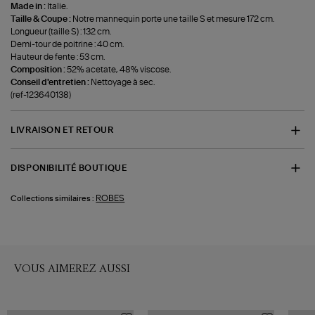
Made in :
Italie.
Taille & Coupe :
Notre mannequin porte une taille S et mesure 172 cm.
Longueur (taille S) : 132 cm.
Demi-tour de poitrine : 40 cm.
Hauteur de fente : 53 cm.
Composition :
52% acetate, 48% viscose.
Conseil d'entretien :
Nettoyage à sec.
(ref-123640138)
LIVRAISON ET RETOUR
DISPONIBILITÉ BOUTIQUE
ROBES
Collections similaires :
VOUS AIMEREZ AUSSI