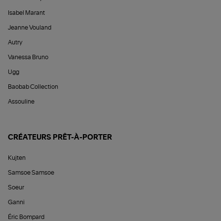
Isabel Marant
Jeanne Vouland
Autry
Vanessa Bruno
Ugg
Baobab Collection
Assouline
CRÉATEURS PRÊT-À-PORTER
Kujten
Samsoe Samsoe
Soeur
Ganni
Éric Bompard