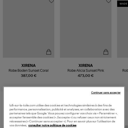
MADE 
XIRENA
XIRENA
Robe Boden Sunset Coral
Robe Alicia Sunset Pink
Rob
387,00 €
473,00 €
Continuer sans accepter
lulli-sur-la-toile.com utilise des cookies et technologies similaires à des fins de
VOS DERNIERS PRODUITS VUS
performance, personnalisation, publicité et analyses, en collaboration avec des
partenaires tels que Google. Vous pouvez configurer vos choix via « Paramétrer »,
accepter l’ensemble des cookies (« J’accepte ») ou refuser ceux non strictement
nécessaires (« Continuer sans accepter »). Pour en savoir plus sur l’utilisation de
vos données,
consulter notre politique de cookies