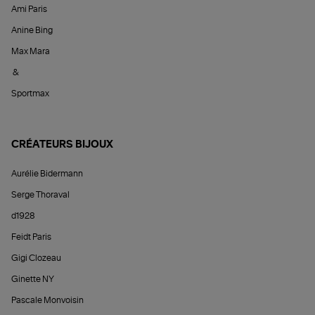
Ami Paris
Anine Bing
Max Mara
&
Sportmax
CRÉATEURS BIJOUX
Aurélie Bidermann
Serge Thoraval
d1928
Feidt Paris
Gigi Clozeau
Ginette NY
Pascale Monvoisin