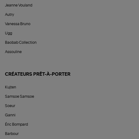
Jeanne Vouland
Autry
Vanessa Bruno
Ugg
Baobab Collection
Assouline
CRÉATEURS PRÊT-À-PORTER
Kujten
Samsoe Samsoe
Soeur
Ganni
Éric Bompard
Barbour