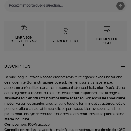
LIVRAISON
PAIEMENT EN
OFFERTE DÈS 150
RETOUR OFFERT
3X,4X
€
DESCRIPTION
La robe longue Etta en viscose crochet revisite l’élégance avec une touche
de modernité. Son motif ajouré joue subtilement sur la transparence,
apportant un équilibre parfait entre sensualité et sophistication. Dotée d’une
coupe ajustée au niveau du buste et évasée sur les jambes, elle allonge la
silhouette tout en offrant un tombé fluide et aérien. Son encolure américaine
met en valeur les épaules, ajoutant une touche féminine et structurée. Idéale
pour une allure chic et affirmée, elle se porte aussi bien avec des sandales
plates pour un style décontracté que des talons pour une allure plus habillée.
Made in :
Chine.
Composition :
100% viscose.
Conseil d'entretien :
Lavage à la main à une température maximale de 40°C.