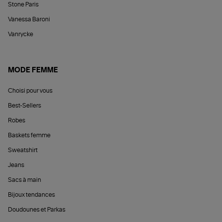
Stone Paris
Vanessa Baroni
Vanrycke
MODE FEMME
Choisi pour vous
Best-Sellers
Robes
Baskets femme
Sweatshirt
Jeans
Sacs à main
Bijoux tendances
Doudounes et Parkas