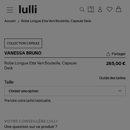
Aller au contenu principal
Accueil
Robe Longue Etta Vert Bouteille, Capsule Deià
COLLECTION CAPSULE
VANESSA BRUNO
Partager
Robe
Robe Longue Etta Vert Bouteille, Capsule
265,00 €
Longue
Deià
Etta
Vert
Guide des tailles
Bouteille,
Taille
Capsule
Deià
Prendre votre taille habituelle.
VOTRE CONSEILLÈRE LULLI
Une question sur ce produit ?