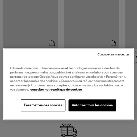
NOUVELLE COLLECTION
N
Continuer sans accepter
JEROME DREYFUSS
TORAL
Sac Bobi S Cuir Lamé
Mocassins Killian Sport
Veste
Champagne
Mousse
480,00 €
189,00 €
lulli-sur-la-toile.com utilise des cookies et technologies similaires à des fins de
performance, personnalisation, publicité et analyses, en collaboration avec des
partenaires tels que Google. Vous pouvez configurer vos choix via « Paramétrer »,
accepter l’ensemble des cookies (« J’accepte ») ou refuser ceux non strictement
nécessaires (« Continuer sans accepter »). Pour en savoir plus sur l’utilisation de
vos données,
consulter notre politique de cookies
Paramètres des cookies
Autoriser tous les cookies