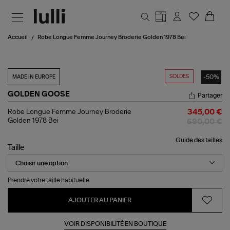
Aller au contenu principal
Accueil
Robe Longue Femme Journey Broderie Golden 1978 Bei
SOLDES
-50%
MADE IN EUROPE
GOLDEN GOOSE
Partager
Robe
Robe Longue Femme Journey Broderie
345,00 €
Longue
Golden 1978 Bei
690,00 €
Femme
Journey
Guide des tailles
Broderie
Taille
Golden
1978
Bei
Prendre votre taille habituelle.
AJOUTER AU PANIER
VOIR DISPONIBILITÉ EN BOUTIQUE