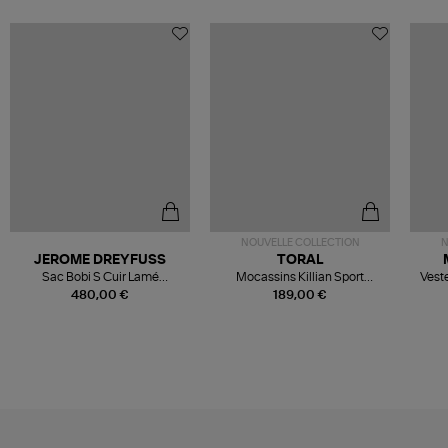
NOUVELLE COLLECTION
N
JEROME DREYFUSS
TORAL
Sac Bobi S Cuir Lamé
Mocassins Killian Sport
Veste
Champagne
Mousse
480,00 €
189,00 €