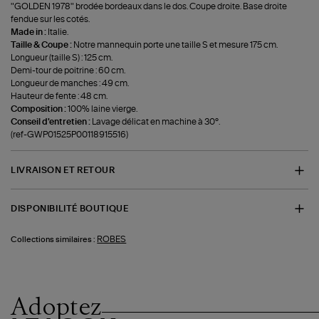
"GOLDEN 1978" brodée bordeaux dans le dos. Coupe droite. Base droite
fendue sur les cotés.
Made in :
Italie.
Taille & Coupe :
Notre mannequin porte une taille S et mesure 175 cm.
Longueur (taille S) : 125 cm.
Demi-tour de poitrine : 60 cm.
Longueur de manches : 49 cm.
Hauteur de fente : 48 cm.
Composition :
100% laine vierge.
Conseil d'entretien :
Lavage délicat en machine à 30°.
(ref-GWP01525P00118915516)
LIVRAISON ET RETOUR
DISPONIBILITÉ BOUTIQUE
ROBES
Collections similaires :
Adoptez