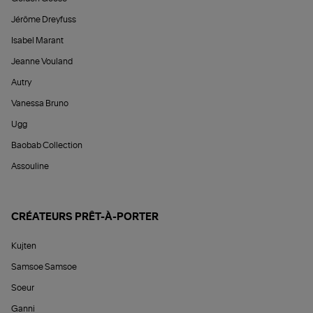
Jérôme Dreyfuss
Isabel Marant
Jeanne Vouland
Autry
Vanessa Bruno
Ugg
Baobab Collection
Assouline
CRÉATEURS PRÊT-À-PORTER
Kujten
Samsoe Samsoe
Soeur
Ganni