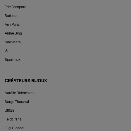
Éric Bompard
Barbour
Ami Paris
Anine Bing
Max Mara
&
Sportmax
CRÉATEURS BIJOUX
Aurélie Bidermann
Serge Thoraval
d1928
Feidt Paris
Gigi Clozeau