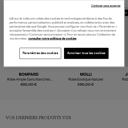
Continuer sans accepter
MADE IN EUROPE
MADE 
lulli-sur-la-toile.com utilise des cookies et technologies similaires à des fins de
performance, personnalisation, publicité et analyses, en collaboration avec des
partenaires tels que Google. Vous pouvez configurer vos choix via « Paramétrer »,
accepter l’ensemble des cookies (« J’accepte ») ou refuser ceux non strictement
nécessaires (« Continuer sans accepter »). Pour en savoir plus sur l’utilisation de
vos données,
consulter notre politique de cookies
Paramètres des cookies
Autoriser tous les cookies
BOMPARD
MOLLI
J
Robe Ample Sans Manches
Robe Exotique Naturel
Rob
Pointelle Verticale Naturel
490,00 €
590,00 €
VOS DERNIERS PRODUITS VUS