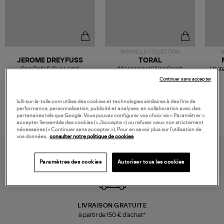
NOUVELLE COLLECTION
N
JEROME DREYFUSS
TORAL
Sac Bobi S Cuir Lamé
Mocassins Killian Sport
Veste
Champagne
Mousse
480,00 €
189,00 €
Continuer sans accepter
lulli-sur-la-toile.com utilise des cookies et technologies similaires à des fins de
performance, personnalisation, publicité et analyses, en collaboration avec des
partenaires tels que Google. Vous pouvez configurer vos choix via « Paramétrer »,
accepter l’ensemble des cookies (« J’accepte ») ou refuser ceux non strictement
nécessaires (« Continuer sans accepter »). Pour en savoir plus sur l’utilisation de
vos données,
consulter notre politique de cookies
Paramètres des cookies
Autoriser tous les cookies
LIVRAISON GRATUITE
à partir de 150 € d'achat*