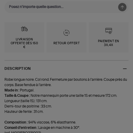
LIVRAISON
PAIEMENT EN
OFFERTE DÈS 150
RETOUR OFFERT
3X,4X
€
DESCRIPTION
Robe longue noire. Col rond. Fermeture par boutons à l'arrière. Coupe près du
corps. Base fendue à l'arrière.
Made in :
Portugal.
Taille & Coupe :
Notre mannequin porte une taille 1S et mesure 172 cm.
Longueur (taille 1S) : 131 cm.
Demi-tour de poitrine : 33 cm.
Hauteur de fente : 31 cm.
Composition :
94% viscose, 6% élasthanne.
Conseil d'entretien :
Lavage en machine à 30°.
(ref-M001FRO231002)