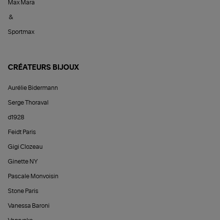
Max Mara
&
Sportmax
CRÉATEURS BIJOUX
Aurélie Bidermann
Serge Thoraval
d1928
Feidt Paris
Gigi Clozeau
Ginette NY
Pascale Monvoisin
Stone Paris
Vanessa Baroni