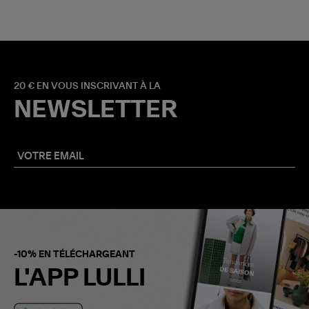
20 € EN VOUS INSCRIVANT À LA
NEWSLETTER
-10% EN TÉLÉCHARGEANT
L'APP LULLI