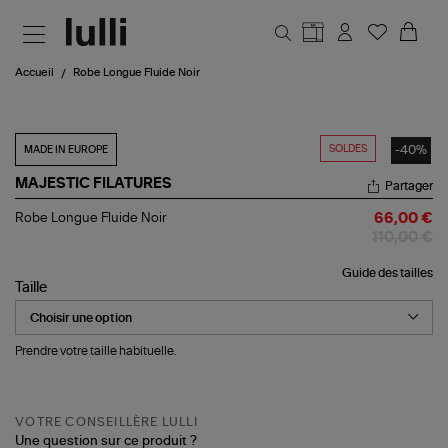
Aller au contenu principal
Accueil
Robe Longue Fluide Noir
SOLDES
-40%
MADE IN EUROPE
MAJESTIC FILATURES
Partager
Robe
Robe Longue Fluide Noir
66,00 €
Longue
110,00 €
Fluide
Noir
Guide des tailles
Taille
Prendre votre taille habituelle.
VOTRE CONSEILLÈRE LULLI
Une question sur ce produit ?