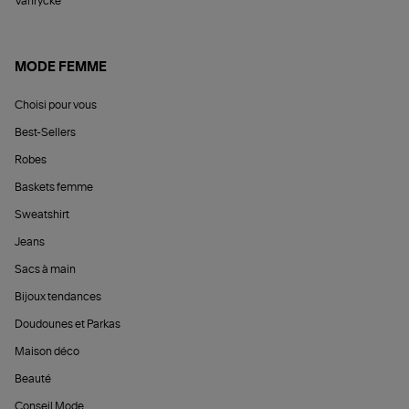
Vanrycke
MODE FEMME
Choisi pour vous
Best-Sellers
Robes
Baskets femme
Sweatshirt
Jeans
Sacs à main
Bijoux tendances
Doudounes et Parkas
Maison déco
Beauté
Conseil Mode