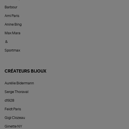
Barbour
Ami Paris
Anine Bing
Max Mara
&
Sportmax
CRÉATEURS BIJOUX
Aurélie Bidermann
Serge Thoraval
d1928
Feidt Paris
Gigi Clozeau
Ginette NY