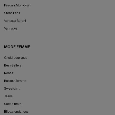
Pascale Monvoisin
Stone Paris
Vanessa Baroni
Vanrycke
MODE FEMME
Choisi pour vous
Best-Sellers
Robes
Baskets femme
Sweatshirt
Jeans
Sacs à main
Bijoux tendances