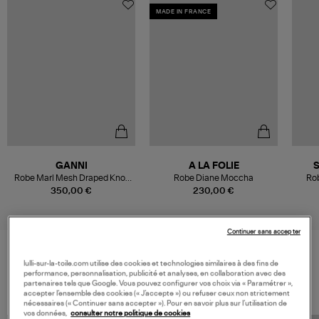
MADE IN FRANCE
GANNI
A LA FOLIE
Robe Marl Mesh Draped Knot
Robe Diane Moccha
Ro
Demitasse
350,00 €
230,00 €
Continuer sans accepter
lulli-sur-la-toile.com utilise des cookies et technologies similaires à des fins de
VOS DERNIERS PRODUITS VUS
performance, personnalisation, publicité et analyses, en collaboration avec des
partenaires tels que Google. Vous pouvez configurer vos choix via « Paramétrer »,
accepter l’ensemble des cookies (« J’accepte ») ou refuser ceux non strictement
nécessaires (« Continuer sans accepter »). Pour en savoir plus sur l’utilisation de
vos données,
consulter notre politique de cookies