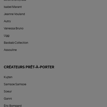
Isabel Marant
Jeanne Vouland
Autry
Vanessa Bruno
Ugg
Baobab Collection
Assouline
CRÉATEURS PRÊT-À-PORTER
Kujten
Samsoe Samsoe
Soeur
Ganni
Éric Bompard