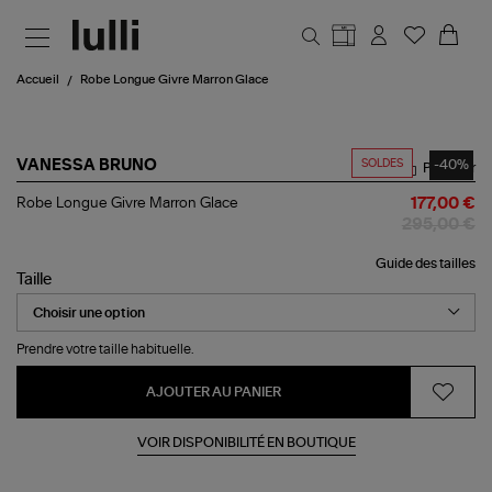
Aller au contenu principal
Accueil
Robe Longue Givre Marron Glace
SOLDES
-40%
VANESSA BRUNO
Partager
Robe
Robe Longue Givre Marron Glace
177,00 €
Longue
295,00 €
Givre
Marron
Guide des tailles
Glace
Taille
Prendre votre taille habituelle.
AJOUTER AU PANIER
VOIR DISPONIBILITÉ EN BOUTIQUE