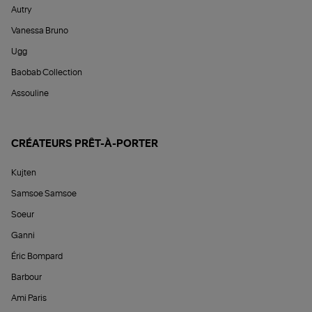
Autry
Vanessa Bruno
Ugg
Baobab Collection
Assouline
CRÉATEURS PRÊT-À-PORTER
Kujten
Samsoe Samsoe
Soeur
Ganni
Éric Bompard
Barbour
Ami Paris