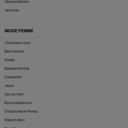
Vanessa Baroni
Vanrycke
MODE FEMME
Choisi pour vous
Best-Sellers
Robes
Baskets femme
Sweatshirt
Jeans
Sacs à main
Bijoux tendances
Doudounes et Parkas
Maison déco