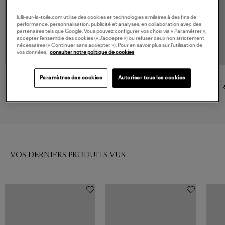
lulli-sur-la-toile.com utilise des cookies et technologies similaires à des fins de
performance, personnalisation, publicité et analyses, en collaboration avec des
partenaires tels que Google. Vous pouvez configurer vos choix via « Paramétrer »,
accepter l’ensemble des cookies (« J’accepte ») ou refuser ceux non strictement
nécessaires (« Continuer sans accepter »). Pour en savoir plus sur l’utilisation de
vos données,
consulter notre politique de cookies
Paramètres des cookies
Autoriser tous les cookies
SAMSOE SAMSOE
MAISON SAINT JULIEN
Robe Courte Sasusanna Black
Robe Mykonos Coton Kaki
R
160,00 €
159,00 €
VOS DERNIERS PRODUITS VUS