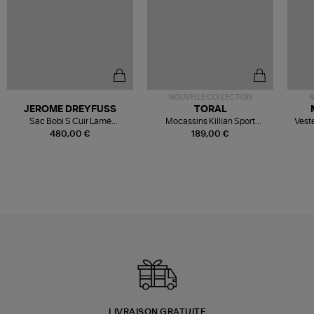
NOUVELLE COLLECTION
N
JEROME DREYFUSS
TORAL
Sac Bobi S Cuir Lamé
Mocassins Killian Sport
Veste
Champagne
Mousse
480,00 €
189,00 €
LIVRAISON GRATUITE