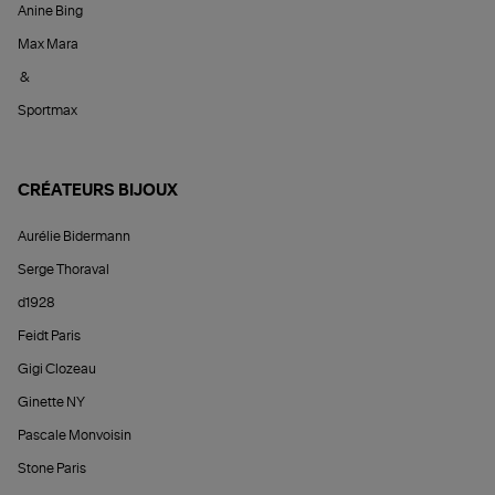
Anine Bing
Max Mara
&
Sportmax
CRÉATEURS BIJOUX
Aurélie Bidermann
Serge Thoraval
d1928
Feidt Paris
Gigi Clozeau
Ginette NY
Pascale Monvoisin
Stone Paris