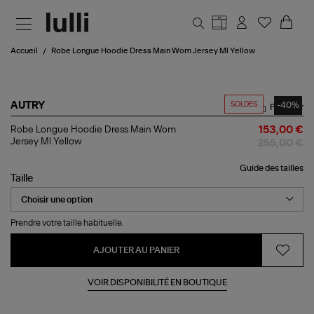
Aller au contenu principal
Accueil
Robe Longue Hoodie Dress Main Wom Jersey Ml Yellow
SOLDES
-40%
AUTRY
Partager
Robe
Robe Longue Hoodie Dress Main Wom
153,00 €
Longue
Jersey Ml Yellow
255,00 €
Hoodie
Dress
Guide des tailles
Main
Taille
Wom
Jersey
Ml
Yellow
Prendre votre taille habituelle.
AJOUTER AU PANIER
VOIR DISPONIBILITÉ EN BOUTIQUE