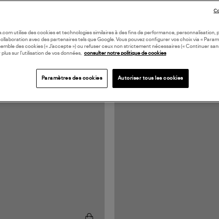
Co
oile.com utilise des cookies et technologies similaires à des fins de performance, personnalisation, p
collaboration avec des partenaires tels que Google. Vous pouvez configurer vos choix via « Param
semble des cookies (« J’accepte ») ou refuser ceux non strictement nécessaires (« Continuer san
 plus sur l’utilisation de vos données,
consulter notre politique de cookies
Paramètres des cookies
Autoriser tous les cookies
MADE IN EUROPE