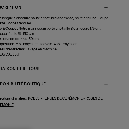
SCRIPTION
 longue à encolure haute et nœud blanc cassé, noire et brune. Coupe
èze. Poches fendues.
le & Coupe :
Notre mannequin porte une taille S et mesure 175 cm.
ueur (taille S) : 150 cm.
-tour de poitrine : 59 cm.
position :
51% Polyester - recyclé, 49% Polyester.
eil d'entretien :
Lavage en machine.
f-JAYDAJ3BU)
VRAISON ET RETOUR
SPONIBILITÉ BOUTIQUE
ROBES
-
TENUES DE CÉRÉMONIE
-
ROBES DE
ections similaires :
ÉMONIE