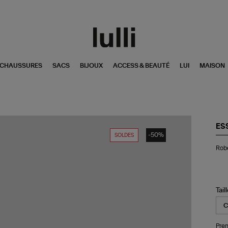
CHAUSSURES
SACS
BIJOUX
ACCESS & BEAUTÉ
LUI
MAISON
ES
-50%
SOLDES
Ro
Robe
Lo
Ja
Bla
Noi
Tail
Pren