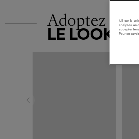
Adoptez
lulli-sur-la-t
analyses, en 
LE LOOK
accepter l’en
Pour en savoir