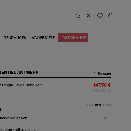
TENDANCES
VALISE D'ÉTÉ
LAST CHANCE
SENTIEL ANTWERP
Partager
be
 Longue Jayda Blanc Noir
147,50 €
ngue
yda
295,00 €
nc
r
Guide des tailles
le
dre votre taille habituelle.