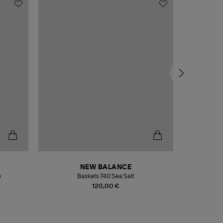
NEW BALANCE
e
Baskets 740 Sea Salt
Veste
120,00 €