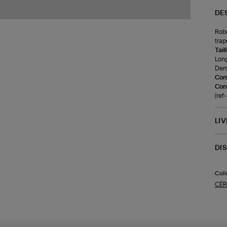
DE
Robe
trap
Tail
Long
Demi
Com
Cons
(re
LI
DI
Coll
CÉR