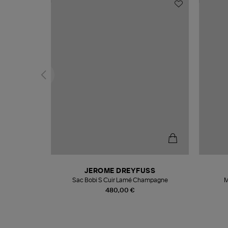
N
JEROME DREYFUSS
te
Sac Bobi S Cuir Lamé Champagne
M
480,00 €