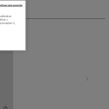
ntinuer sans accepter
ublicité et
étrer »,
s accepter »).